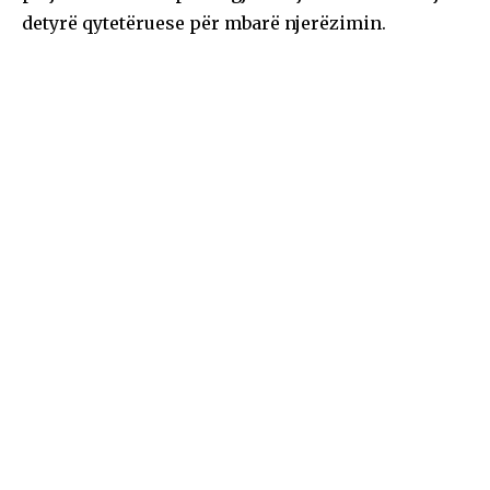
detyrë qytetëruese për mbarë njerëzimin.