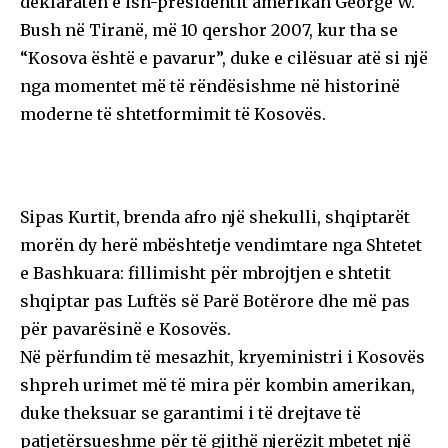
deklaratën e ish-presidentit amerikan George W.
Bush në Tiranë, më 10 qershor 2007, kur tha se
“Kosova është e pavarur”, duke e cilësuar atë si një
nga momentet më të rëndësishme në historinë
moderne të shtetformimit të Kosovës.
Sipas Kurtit, brenda afro një shekulli, shqiptarët
morën dy herë mbështetje vendimtare nga Shtetet
e Bashkuara: fillimisht për mbrojtjen e shtetit
shqiptar pas Luftës së Parë Botërore dhe më pas
për pavarësinë e Kosovës.
Në përfundim të mesazhit, kryeministri i Kosovës
shpreh urimet më të mira për kombin amerikan,
duke theksuar se garantimi i të drejtave të
patjetërsueshme për të gjithë njerëzit mbetet një