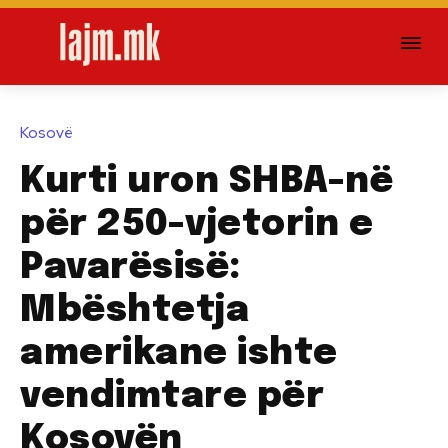
Kosovë
Kurti uron SHBA-në
për 250-vjetorin e
Pavarësisë:
Mbështetja
amerikane ishte
vendimtare për
Kosovën