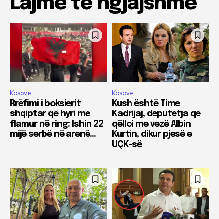
Lajme të ngjajshme
Kosovë
Kosovë
Rrëfimi i boksierit
Kush është Time
shqiptar që hyri me
Kadrijaj, deputetja që
flamur në ring: Ishin 22
qëlloi me vezë Albin
mijë serbë në arenë…
Kurtin, dikur pjesë e
UÇK-së