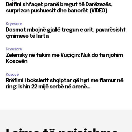
Delfini shfaqet pranë bregut të Darëzezës,
surprizon pushuesit dhe banorët (VIDEO)
Kryesore
Dasmat mbajnë gjallë tregun e arit, pavarësisht
çmimeve të larta
Kryesore
Zelensky në takim me Vuçiçin: Nuk do ta njohim
Kosovën
Kosovë
Rrëfimi i boksierit shqiptar që hyri me flamur në
ring: Ishin 22 mijë serbë në arenë…