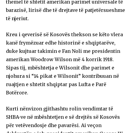
themel të shtetit amerikan parimet universale të
barazisë, lirisë dhe të drejtave të patjetërsueshme
të njeriut.
Kreu i qeverisë së Kosovës thekson se këto vlera
kanë frymëzuar edhe historinë e shqiptarëve,
duke kujtuar takimin e Fan Noli me presidentin
amerikan Woodrow Wilson më 4 korrik 1918.
Sipas tij, mbështetja e Wilsonit dhe parimet e
njohura si “14 pikat e Wilsonit” kontribuuan në
ruajtjen e shtetit shqiptar pas Lufta e Parë
Botërore.
Kurti nënvizon gjithashtu rolin vendimtar të
SHBA-ve në mbështetjen e së drejtës së Kosovës
për vetëvendosje dhe pavarësi. Ai veçon