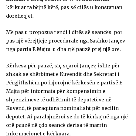
kërkuar ta bëjnë këtë, pas së cilës u konstatuan
dorëheqjet.
Më pas u propozua rendi i ditës së seancës, por
pas një vërejtjeje procedurale nga Sashko Jançev
nga partia E Majta, u dha një pauzë prej një ore.
Kërkesa për pauzë, siç sqaroi Jançev, ishte për
shkak se shërbimet e Kuvendit dhe Sekretari i
Përgjithshëm po injorojnë kërkesën e partisë E
Majta për informata për kompensimin e
shpenzimeve të udhëtimit të deputetëve në
Kuvend, të paraqitura nominalisht për secilin
deputet. Ai paralajmëroi se do të kërkojnë nga një
orë pauzë në çdo seancë derisa të marrin
informacionet e kërkuara.