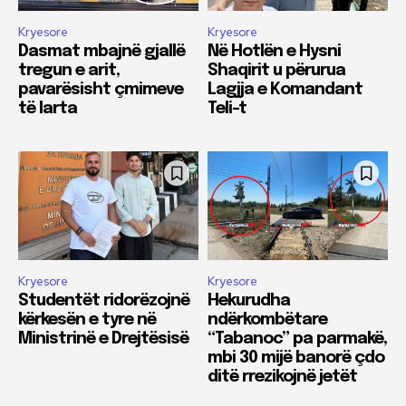
Kryesore
Kryesore
Dasmat mbajnë gjallë
Në Hotlën e Hysni
tregun e arit,
Shaqirit u përurua
pavarësisht çmimeve
Lagjja e Komandant
të larta
Teli-t
Kryesore
Kryesore
Studentët ridorëzojnë
Hekurudha
kërkesën e tyre në
ndërkombëtare
Ministrinë e Drejtësisë
“Tabanoc” pa parmakë,
mbi 30 mijë banorë çdo
ditë rrezikojnë jetët