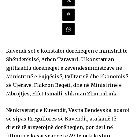
Kuvendi sot e konstatoi dorëheqjen e ministrit të
Shëndetësisë, Arben Taravari. U konstatuan
gjithashtu dorëheqjet e zëvendësministrave në
Ministrinë e Bujqësisë, Pylltarisë dhe Ekonomisë
së Ujërave, Flakron Beqeti, dhe në Ministrinë e
Mbrojtjes, Elfet Ismaili, shkruan Zhurnal.mk.
Nënkryetarja e Kuvendit, Vesna Bendevska, sqaroi
se sipas Rregullores së Kuvendit, ata kanë të
drejtë të arsyetojnë dorëheqjen, por deri në
fillimin e kësaj seance të 49-të nuk kishin