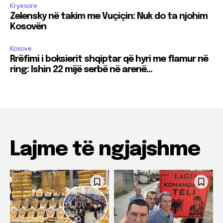
Kryesore
Zelensky në takim me Vuçiçin: Nuk do ta njohim
Kosovën
Kosovë
Rrëfimi i boksierit shqiptar që hyri me flamur në
ring: Ishin 22 mijë serbë në arenë…
Lajme të ngjajshme