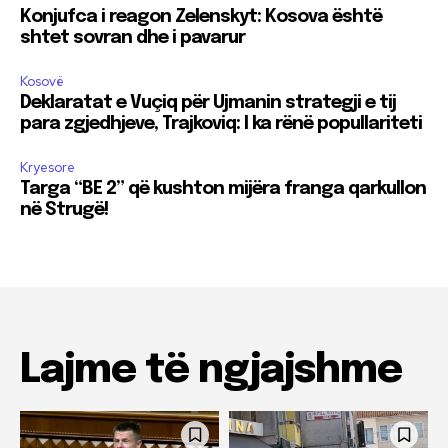
Konjufca i reagon Zelenskyt: Kosova është
shtet sovran dhe i pavarur
Kosovë
Deklaratat e Vuçiq për Ujmanin strategji e tij
para zgjedhjeve, Trajkoviq: I ka rënë popullariteti
Kryesore
Targa “BE 2” që kushton mijëra franga qarkullon
në Strugë!
Lajme të ngjajshme