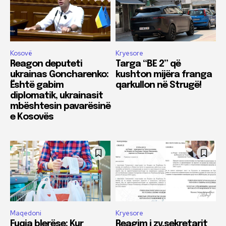
Kosovë
Kryesore
Reagon deputeti
Targa “BE 2” që
ukrainas Goncharenko:
kushton mijëra franga
Është gabim
qarkullon në Strugë!
diplomatik, ukrainasit
mbështesin pavarësinë
e Kosovës
Maqedoni
Kryesore
Fuqia blerëse: Kur
Reagim i zv.sekretarit