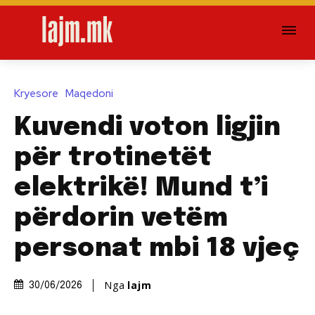
Kryesore
Maqedoni
Kuvendi voton ligjin
për trotinetët
elektrikë! Mund t’i
përdorin vetëm
personat mbi 18 vjeç
Nga
lajm
30/06/2026