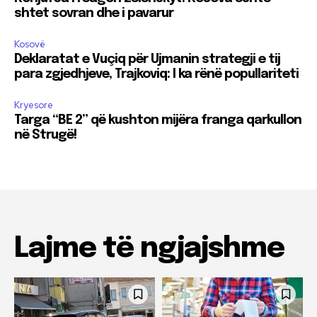
shtet sovran dhe i pavarur
Kosovë
Deklaratat e Vuçiq për Ujmanin strategji e tij
para zgjedhjeve, Trajkoviq: I ka rënë popullariteti
Kryesore
Targa “BE 2” që kushton mijëra franga qarkullon
në Strugë!
Lajme të ngjajshme