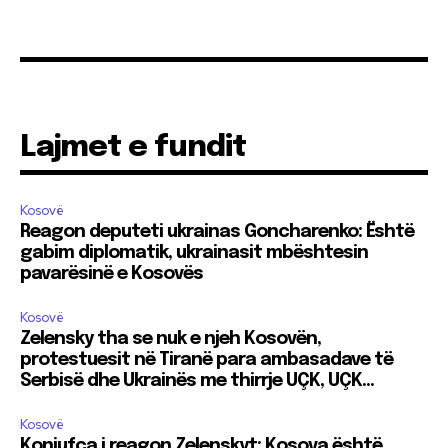
Lajmet e fundit
Kosovë
Reagon deputeti ukrainas Goncharenko: Është
gabim diplomatik, ukrainasit mbështesin
pavarësinë e Kosovës
Kosovë
Zelensky tha se nuk e njeh Kosovën,
protestuesit në Tiranë para ambasadave të
Serbisë dhe Ukrainës me thirrje UÇK, UÇK…
Kosovë
Konjufca i reagon Zelenskyt: Kosova është