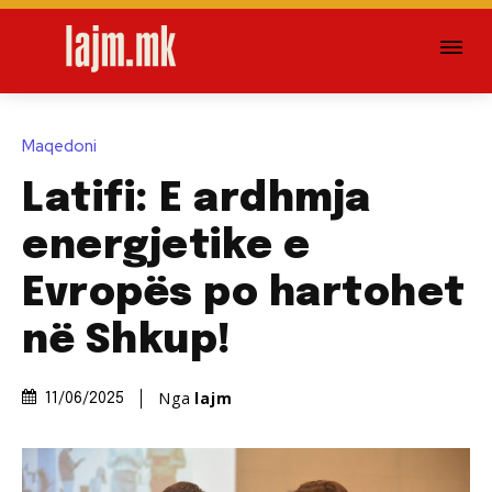
Maqedoni
Latifi: E ardhmja
energjetike e
Evropës po hartohet
në Shkup!
Nga
lajm
11/06/2025