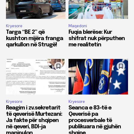
Kryesore
Maqedoni
Targa “BE 2” që
Fuqia blerëse: Kur
kushton mijëra franga
shifrat nuk përputhen
qarkullon në Strugë!
me realitetin
Kryesore
Kryesore
Reagim i zv.sekretarit
Seanca e 83-të e
të qeverisë Murtezani:
Qeverisë pa
Ja fakte për shqipen
procesverbale të
në qeveri, BDI-ja
publikuara në gjuhën
manipulon
shqipe