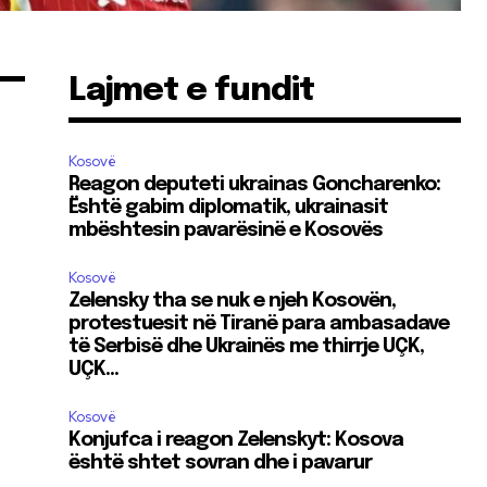
Lajmet e fundit
Kosovë
Reagon deputeti ukrainas Goncharenko:
Është gabim diplomatik, ukrainasit
mbështesin pavarësinë e Kosovës
Kosovë
Zelensky tha se nuk e njeh Kosovën,
protestuesit në Tiranë para ambasadave
të Serbisë dhe Ukrainës me thirrje UÇK,
UÇK…
Kosovë
Konjufca i reagon Zelenskyt: Kosova
është shtet sovran dhe i pavarur