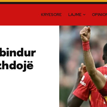
KRYESORE
LAJME
OPINIO
 bindur
zhdojë