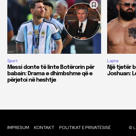
Sport
Lajme
Messi donte të linte Botërorin për
Një tjetër 
babain: Drama e dhimbshme që e
Joshuan: Le
përjetoi në heshtje
IMPRESUM
KONTAKT
POLITIKAT E PRIVATËSISË
© L