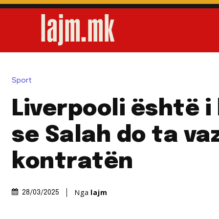
Sport
Liverpooli është i
se Salah do ta va
kontratën
Nga
lajm
28/03/2025