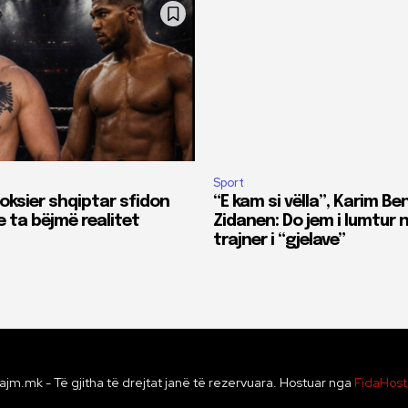
Sport
boksier shqiptar sfidon
“E kam si vëlla”, Karim B
 ta bëjmë realitet
Zidanen: Do jem i lumtur
trajner i “gjelave”
ajm.mk - Të gjitha të drejtat janë të rezervuara. Hostuar nga
FidaHos