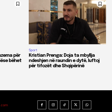
Sport
enzema për
Kristian Prenga: Doja ta mbyllja
 nëse bëhet
ndeshjen në raundin e dytë, luftoj
për tifozët dhe Shqipërinë
t.com