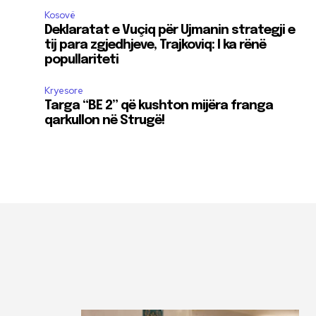
Kosovë
Deklaratat e Vuçiq për Ujmanin strategji e
tij para zgjedhjeve, Trajkoviq: I ka rënë
popullariteti
Kryesore
Targa “BE 2” që kushton mijëra franga
qarkullon në Strugë!