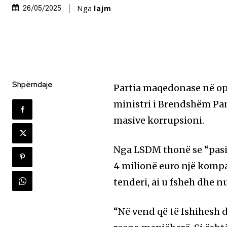
Nga
lajm
26/05/2025
Shpërndaje
Partia maqedonase në op
ministri i Brendshëm Pan
masive korrupsioni.
Nga LSDM thonë se “pasi 
4 milionë euro një kompa
tenderi, ai u fsheh dhe n
“Në vend që të fshihesh dh