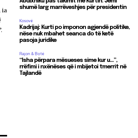
Abdixhiku pas takimit me Kurtin: Jemi
shumë larg marrëveshjes për presidentin
 ia
ë
Kosovë
Kadrijaj: Kurti po imponon agjendë politike,
.
nëse nuk mbahet seanca do të ketë
pasoja juridike
Rajon & Botë
“Isha përpara mësueses sime kur u…”,
rrëfimi i nxënëses që i mbijetoi tmerrit në
Tajlandë