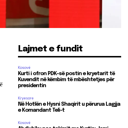
Lajmet e fundit
Kosovë
Kurti i ofron PDK-së postin e kryetarit të
Kuvendit në këmbim të mbështetjes për
rë
presidentin
Kryesore
Në Hotlën e Hysni Shaqirit u përurua Lagjja
e Komandant Teli-t
Kosovë