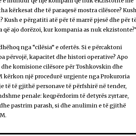
të e mundur që një kompani që nuk ekzistonte më
tha kërkesat dhe të paraqesë mostra cilësore? Kush
 Kush e përgatiti atë për të marrë pjesë dhe për t
a që ajo dorëzoi, kur kompania as nuk ekzistonte?”
hëhoq nga “cilësia” e ofertës. Si e përcaktoni
pa përvojë, kapacitet dhe histori operative? Apo
je dhe komisione cilësore për Toshkovskin dhe
ërkon një procedurë urgjente nga Prokuroria
e të të gjithë personave të përfshirë në tender,
ndshme penale: keqpërdorim të detyrës zyrtare,
he pastrim parash, si dhe anulimin e të gjithë
DM.