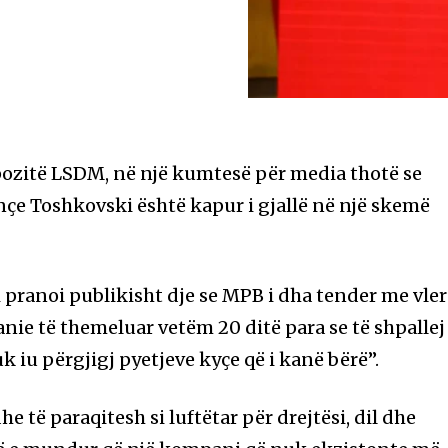
ozitë LSDM, në një kumtesë për media thotë se
çe Toshkovski është kapur i gjallë në një skemë
pranoi publikisht dje se MPB i dha tender me vle
nie të themeluar vetëm 20 ditë para se të shpallej
uk iu përgjigj pyetjeve kyçe që i kanë bërë”.
e të paraqitesh si luftëtar për drejtësi, dil dhe