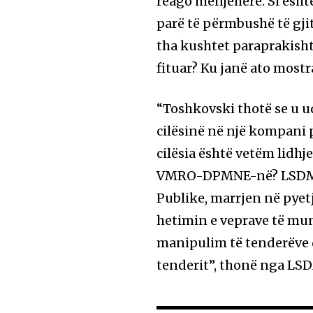
reago menjëherë. Si ësh
parë të përmbushë të gji
tha kushtet paraprakisht?
fituar? Ku janë ato mostr
“Toshkovski thotë se u ud
cilësinë në një kompani 
cilësia është vetëm lidh
VMRO-DPMNE-në? LSDM k
Publike, marrjen në pyetj
hetimin e veprave të mu
manipulim të tenderëve d
tenderit”, thonë nga LS