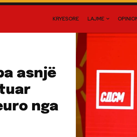
KRYESORE
LAJME
OPINIO
a asnjë
ituar
euro nga