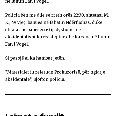
në lumin Fan i Vogël.
Policia bën me dije se rreth orës 22:30, shtetasi M.
K., 49 vjeç, banues në fshatin Ndërfushas, duke
shkuar në banesën e tij, dyshohet se
aksidentalisht ka rrëshqitur dhe ka rënë në lumin
Fan i Vogël.
Si pasojë ai ka humbur jetën.
“Materialet iu referuan Prokurorisë, për ngjarje
aksidentale”, njofton policia.