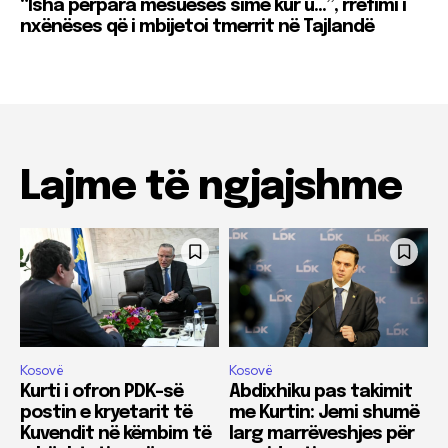
“Isha përpara mësueses sime kur u…”, rrëfimi i
nxënëses që i mbijetoi tmerrit në Tajlandë
Lajme të ngjajshme
Kosovë
Kosovë
Kurti i ofron PDK-së
Abdixhiku pas takimit
postin e kryetarit të
me Kurtin: Jemi shumë
Kuvendit në këmbim të
larg marrëveshjes për