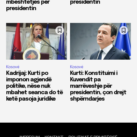
mbështetjes për
presidentin
presidentin
Kosovë
Kosovë
Kadrijaj: Kurti po
Kurti: Konstituimi i
imponon agjendë
Kuvendit pa
politike, nëse nuk
marrëveshje për
mbahet seanca do të
presidentin, çon drejt
ketë pasoja juridike
shpërndarjes