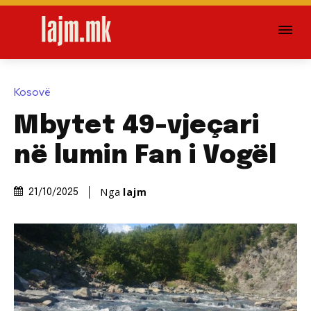
Kosovë
Mbytet 49-vjeçari
në lumin Fan i Vogël
Nga
lajm
21/10/2025