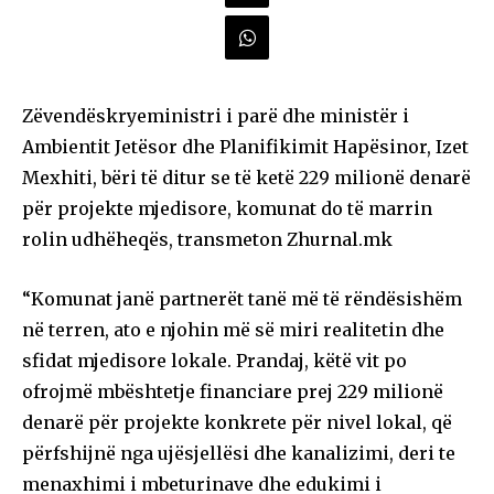
Zëvendëskryeministri i parë dhe ministër i
Ambientit Jetësor dhe Planifikimit Hapësinor, Izet
Mexhiti, bëri të ditur se të ketë 229 milionë denarë
për projekte mjedisore, komunat do të marrin
rolin udhëheqës, transmeton Zhurnal.mk
“Komunat janë partnerët tanë më të rëndësishëm
në terren, ato e njohin më së miri realitetin dhe
sfidat mjedisore lokale. Prandaj, këtë vit po
ofrojmë mbështetje financiare prej 229 milionë
denarë për projekte konkrete për nivel lokal, që
përfshijnë nga ujësjellësi dhe kanalizimi, deri te
menaxhimi i mbeturinave dhe edukimi i