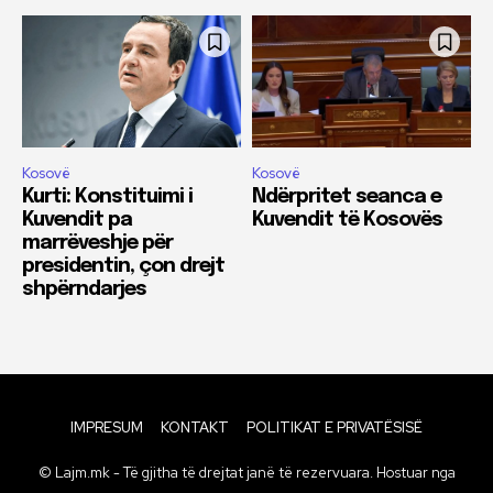
Kosovë
Kosovë
Kurti: Konstituimi i
Ndërpritet seanca e
Kuvendit pa
Kuvendit të Kosovës
marrëveshje për
presidentin, çon drejt
shpërndarjes
IMPRESUM
KONTAKT
POLITIKAT E PRIVATËSISË
© Lajm.mk - Të gjitha të drejtat janë të rezervuara. Hostuar nga