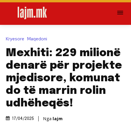
Kryesore
Maqedoni
Mexhiti: 229 milionë
denarë për projekte
mjedisore, komunat
do të marrin rolin
udhëheqës!
Nga
lajm
17/04/2025