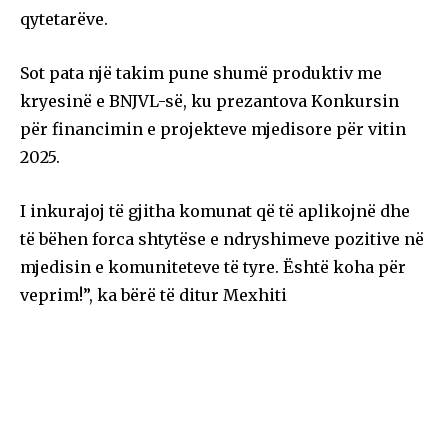
qytetarëve.
Sot pata një takim pune shumë produktiv me
kryesinë e BNJVL-së, ku prezantova Konkursin
për financimin e projekteve mjedisore për vitin
2025.
I inkurajoj të gjitha komunat që të aplikojnë dhe
të bëhen forca shtytëse e ndryshimeve pozitive në
mjedisin e komuniteteve të tyre. Është koha për
veprim!”, ka bërë të ditur Mexhiti