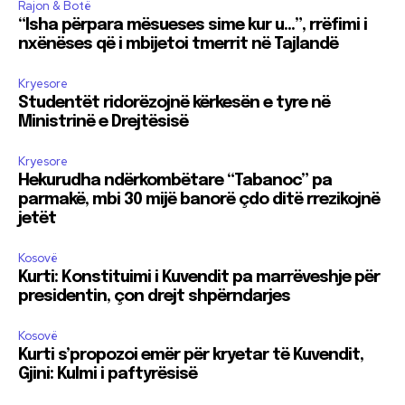
Rajon & Botë
“Isha përpara mësueses sime kur u…”, rrëfimi i
nxënëses që i mbijetoi tmerrit në Tajlandë
Kryesore
Studentët ridorëzojnë kërkesën e tyre në
Ministrinë e Drejtësisë
Kryesore
Hekurudha ndërkombëtare “Tabanoc” pa
parmakë, mbi 30 mijë banorë çdo ditë rrezikojnë
jetët
Kosovë
Kurti: Konstituimi i Kuvendit pa marrëveshje për
presidentin, çon drejt shpërndarjes
Kosovë
Kurti s’propozoi emër për kryetar të Kuvendit,
Gjini: Kulmi i paftyrësisë