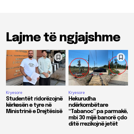
Lajme të ngjajshme
Kryesore
Kryesore
Studentët ridorëzojnë
Hekurudha
kërkesën e tyre në
ndërkombëtare
Ministrinë e Drejtësisë
“Tabanoc” pa parmakë,
mbi 30 mijë banorë çdo
ditë rrezikojnë jetët