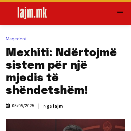
Maqedoni
Mexhiti: Ndërtojmë
sistem për një
mjedis të
shëndetshëm!
Nga
lajm
05/05/2025