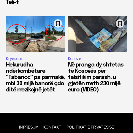
Teli-t
Kryesore
Kosovë
Hekurudha
Në pranga dy shtetas
ndërkombëtare
të Kosovës për
“Tabanoc” pa parmakë,
falsifikim parash, u
mbi 30 mijë banorë çdo
gjetën rreth 230 mijë
ditë rrezikojnë jetët
euro (VIDEO)
IMPRESUM
KONTAKT
POLITIKAT E PRIVATËSISË