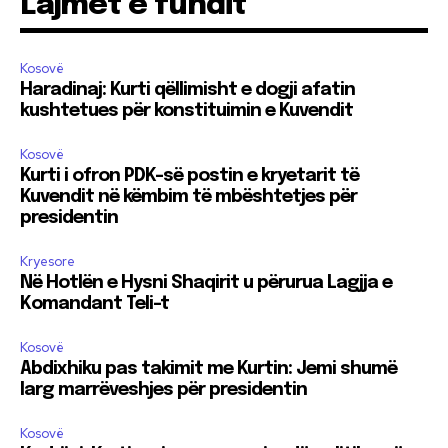
Lajmet e fundit
Kosovë
Haradinaj: Kurti qëllimisht e dogji afatin
kushtetues për konstituimin e Kuvendit
Kosovë
Kurti i ofron PDK-së postin e kryetarit të
Kuvendit në këmbim të mbështetjes për
presidentin
Kryesore
Në Hotlën e Hysni Shaqirit u përurua Lagjja e
Komandant Teli-t
Kosovë
Abdixhiku pas takimit me Kurtin: Jemi shumë
larg marrëveshjes për presidentin
Kosovë