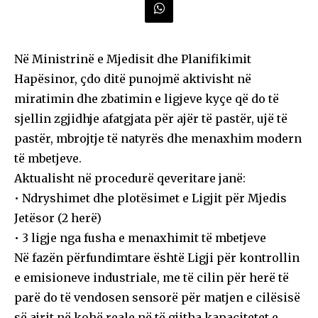
Në Ministrinë e Mjedisit dhe Planifikimit
Hapësinor, çdo ditë punojmë aktivisht në
miratimin dhe zbatimin e ligjeve kyçe që do të
sjellin zgjidhje afatgjata për ajër të pastër, ujë të
pastër, mbrojtje të natyrës dhe menaxhim modern
të mbetjeve.
Aktualisht në procedurë qeveritare janë:
• Ndryshimet dhe plotësimet e Ligjit për Mjedis
Jetësor (2 herë)
• 3 ligje nga fusha e menaxhimit të mbetjeve
Në fazën përfundimtare është Ligji për kontrollin
e emisioneve industriale, me të cilin për herë të
parë do të vendosen sensorë për matjen e cilësisë
së ajrit në kohë reale në të gjitha kapacitetet e