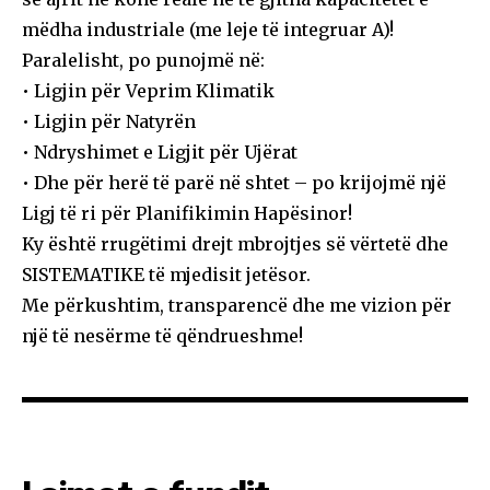
mëdha industriale (me leje të integruar A)!
Paralelisht, po punojmë në:
• Ligjin për Veprim Klimatik
• Ligjin për Natyrën
• Ndryshimet e Ligjit për Ujërat
• Dhe për herë të parë në shtet – po krijojmë një
Ligj të ri për Planifikimin Hapësinor!
Ky është rrugëtimi drejt mbrojtjes së vërtetë dhe
SISTEMATIKE të mjedisit jetësor.
Me përkushtim, transparencë dhe me vizion për
një të nesërme të qëndrueshme!