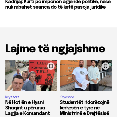
Kadrijaj: Kurti po imponon agjendë politike, nëse
nuk mbahet seanca do të ketë pasoja juridike
Lajme të ngjajshme
Kryesore
Kryesore
Në Hotlën e Hysni
Studentët ridorëzojnë
Shaqirit u përurua
kërkesën e tyre në
Lagjja e Komandant
Ministrinë e Drejtësisë