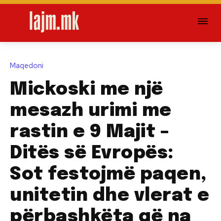
Maqedoni
Mickoski me një
mesazh urimi me
rastin e 9 Majit –
Ditës së Evropës:
Sot festojmë paqen,
unitetin dhe vlerat e
përbashkëta që na