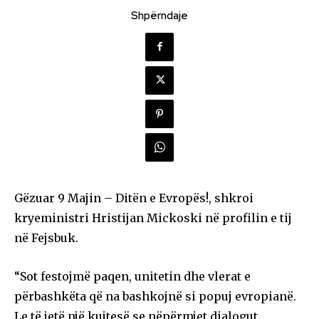
Shpërndaje
Gëzuar 9 Majin – Ditën e Evropës!, shkroi
kryeministri Hristijan Mickoski në profilin e tij
në Fejsbuk.
“Sot festojmë paqen, unitetin dhe vlerat e
përbashkëta që na bashkojnë si popuj evropianë.
Le të jetë një kujtesë se nëpërmjet dialogut,