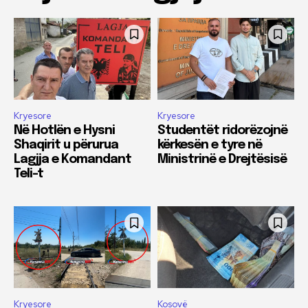
Kryesore
Kryesore
Në Hotlën e Hysni
Studentët ridorëzojnë
Shaqirit u përurua
kërkesën e tyre në
Lagjja e Komandant
Ministrinë e Drejtësisë
Teli-t
Kryesore
Kosovë