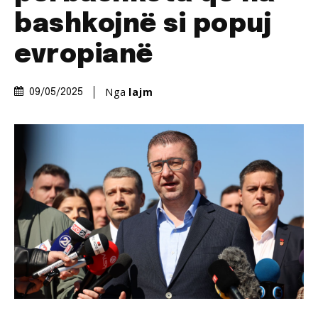
bashkojnë si popuj
evropianë
Nga
lajm
09/05/2025