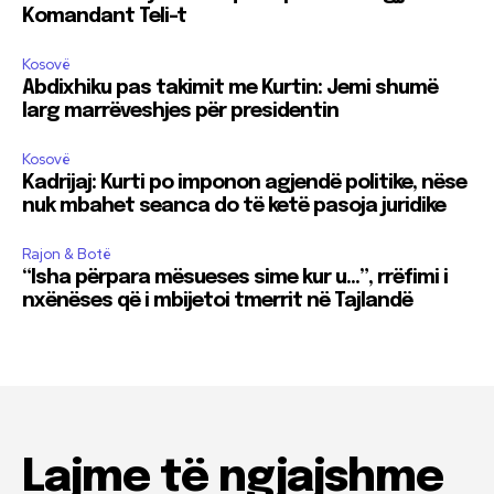
Komandant Teli-t
Kosovë
Abdixhiku pas takimit me Kurtin: Jemi shumë
larg marrëveshjes për presidentin
Kosovë
Kadrijaj: Kurti po imponon agjendë politike, nëse
nuk mbahet seanca do të ketë pasoja juridike
Rajon & Botë
“Isha përpara mësueses sime kur u…”, rrëfimi i
nxënëses që i mbijetoi tmerrit në Tajlandë
Lajme të ngjajshme