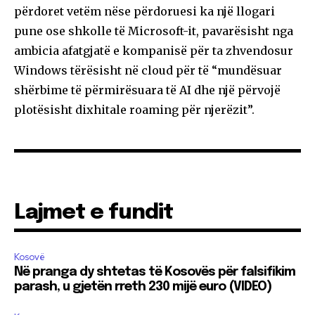
përdoret vetëm nëse përdoruesi ka një llogari
pune ose shkolle të Microsoft-it, pavarësisht nga
ambicia afatgjatë e kompanisë për ta zhvendosur
Windows tërësisht në cloud për të “mundësuar
shërbime të përmirësuara të AI dhe një përvojë
plotësisht dixhitale roaming për njerëzit”.
Lajmet e fundit
Kosovë
Në pranga dy shtetas të Kosovës për falsifikim
parash, u gjetën rreth 230 mijë euro (VIDEO)