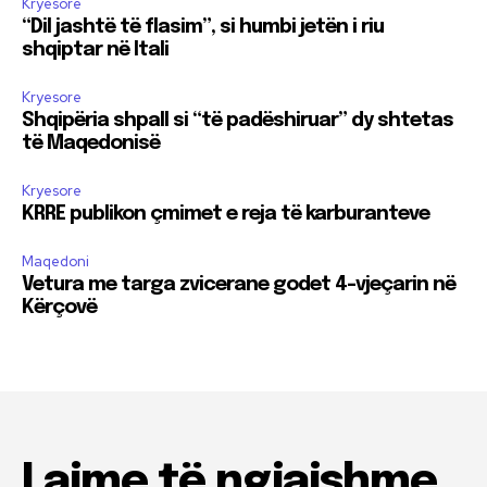
Kryesore
“Dil jashtë të flasim”, si humbi jetën i riu
shqiptar në Itali
Kryesore
Shqipëria shpall si “të padëshiruar” dy shtetas
të Maqedonisë
Kryesore
KRRE publikon çmimet e reja të karburanteve
Maqedoni
Vetura me targa zvicerane godet 4-vjeçarin në
Kërçovë
Lajme të ngjajshme