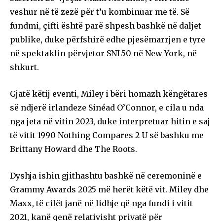
veshur në të zezë për t’u kombinuar me të. Së
fundmi, çifti është parë shpesh bashkë në daljet
publike, duke përfshirë edhe pjesëmarrjen e tyre
në spektaklin përvjetor SNL50 në New York, në
shkurt.
Gjatë këtij eventi, Miley i bëri homazh këngëtares
së ndjerë irlandeze Sinéad O’Connor, e cila u nda
nga jeta në vitin 2023, duke interpretuar hitin e saj
të vitit 1990 Nothing Compares 2 U së bashku me
Brittany Howard dhe The Roots.
Dyshja ishin gjithashtu bashkë në ceremoninë e
Grammy Awards 2025 më herët këtë vit. Miley dhe
Maxx, të cilët janë në lidhje që nga fundi i vitit
2021, kanë qenë relativisht privatë për