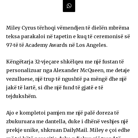
Miley Cyrus tërhoqi vëmendjen të dielën mbrëma
teksa parakaloi në tapetin e kuq të ceremonisë së
97-të të Academy Awards në Los Angeles.
Këngëtarja 32-vjeçare shkëlqeu me një fustan të
personalizuar nga Alexander McQueen, me detaje
vezulluese, një trup të ngushtë pa mëngë dhe një
jakë të lartë, si dhe një fund të gjatë e të
tejdukshëm.
Ajo e kompletoi pamjen me një palë doreza të
zbukuruara me dantella, duke i dhënë veshjes një
prekje unike, shkruan DailyMail. Miley e çoi edhe