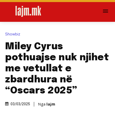
Showbiz
Miley Cyrus
pothuajse nuk njihet
me vetullat e
zbardhura në
“Oscars 2025”
Nga
lajm
03/03/2025