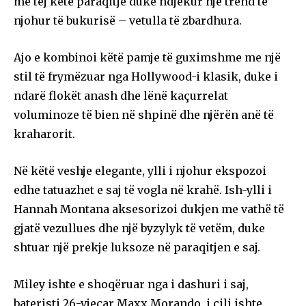
më tej këtë paraqitje duke ndjekur një trend të
njohur të bukurisë – vetulla të zbardhura.
Ajo e kombinoi këtë pamje të guximshme me një
stil të frymëzuar nga Hollywood-i klasik, duke i
ndarë flokët anash dhe lënë kaçurrelat
voluminoze të bien në shpinë dhe njërën anë të
kraharorit.
Në këtë veshje elegante, ylli i njohur ekspozoi
edhe tatuazhet e saj të vogla në krahë. Ish-ylli i
Hannah Montana aksesorizoi dukjen me vathë të
gjatë vezullues dhe një byzylyk të vetëm, duke
shtuar një prekje luksoze në paraqitjen e saj.
Miley ishte e shoqëruar nga i dashuri i saj,
bateristi 26-vjeçar Maxx Morando, i cili ishte