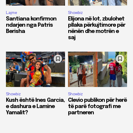
Lajme
Showbiz
Santiana konfirmon
Elijona në lot, zbulohet
ndarjen nga Patris
pllaka përkujtimore për
Berisha
nënën dhe motrën e
saj
Showbiz
Showbiz
Kush është Ines Garcia,
Clevio publikon për herë
e dashura e Lamine
të parë fotografi me
Yamalit?
partneren