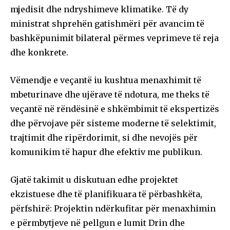
mjedisit dhe ndryshimeve klimatike. Të dy
ministrat shprehën gatishmëri për avancim të
bashkëpunimit bilateral përmes veprimeve të reja
dhe konkrete.
Vëmendje e veçantë iu kushtua menaxhimit të
mbeturinave dhe ujërave të ndotura, me theks të
veçantë në rëndësinë e shkëmbimit të ekspertizës
dhe përvojave për sisteme moderne të selektimit,
trajtimit dhe ripërdorimit, si dhe nevojës për
komunikim të hapur dhe efektiv me publikun.
Gjatë takimit u diskutuan edhe projektet
ekzistuese dhe të planifikuara të përbashkëta,
përfshirë: Projektin ndërkufitar për menaxhimin
e përmbytjeve në pellgun e lumit Drin dhe