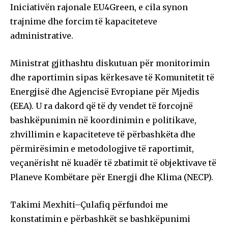
Iniciativën rajonale EU4Green, e cila synon
trajnime dhe forcim të kapaciteteve
administrative.
Ministrat gjithashtu diskutuan për monitorimin
dhe raportimin sipas kërkesave të Komunitetit të
Energjisë dhe Agjencisë Evropiane për Mjedis
(EEA). U ra dakord që të dy vendet të forcojnë
bashkëpunimin në koordinimin e politikave,
zhvillimin e kapaciteteve të përbashkëta dhe
përmirësimin e metodologjive të raportimit,
veçanërisht në kuadër të zbatimit të objektivave të
Planeve Kombëtare për Energji dhe Klima (NECP).
Takimi Mexhiti–Çulafiq përfundoi me
konstatimin e përbashkët se bashkëpunimi