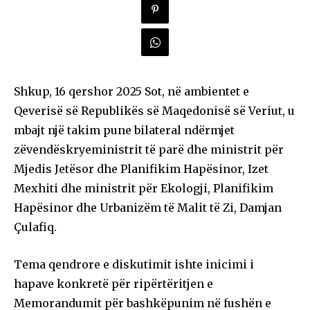
Shkup, 16 qershor 2025 Sot, në ambientet e
Qeverisë së Republikës së Maqedonisë së Veriut, u
mbajt një takim pune bilateral ndërmjet
zëvendëskryeministrit të parë dhe ministrit për
Mjedis Jetësor dhe Planifikim Hapësinor, Izet
Mexhiti dhe ministrit për Ekologji, Planifikim
Hapësinor dhe Urbanizëm të Malit të Zi, Damjan
Çulafiq.
Tema qendrore e diskutimit ishte inicimi i
hapave konkretë për ripërtëritjen e
Memorandumit për bashkëpunim në fushën e