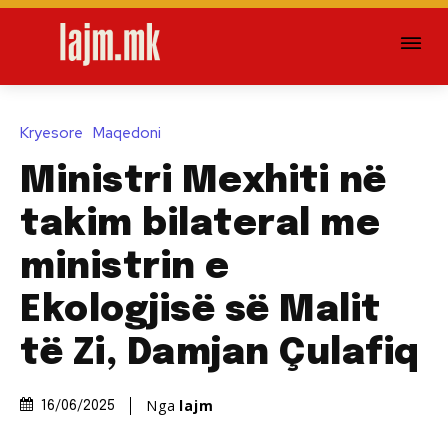
Kryesore
Maqedoni
Ministri Mexhiti në
takim bilateral me
ministrin e
Ekologjisë së Malit
të Zi, Damjan Çulafiq
Nga
lajm
16/06/2025