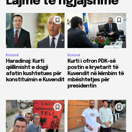
Lajme të ngjajshme
Kosovë
Kosovë
Haradinaj: Kurti
Kurti i ofron PDK-së
qëllimisht e dogji
postin e kryetarit të
afatin kushtetues për
Kuvendit në këmbim të
konstituimin e Kuvendit
mbështetjes për
presidentin