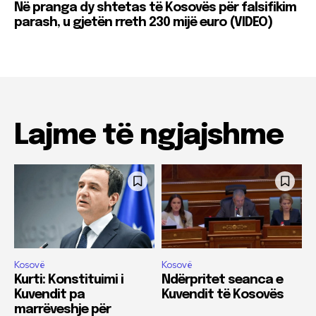
Në pranga dy shtetas të Kosovës për falsifikim
parash, u gjetën rreth 230 mijë euro (VIDEO)
Lajme të ngjajshme
Kosovë
Kosovë
Kurti: Konstituimi i
Ndërpritet seanca e
Kuvendit pa
Kuvendit të Kosovës
marrëveshje për