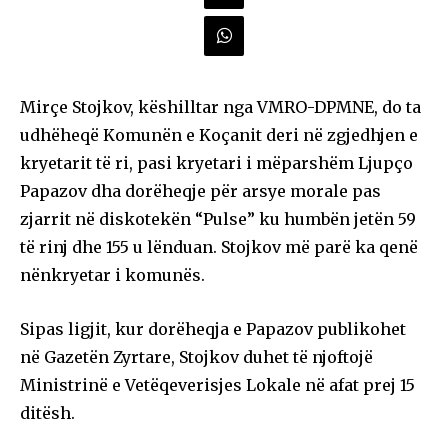
Mirçe Stojkov, këshilltar nga VMRO-DPMNE, do ta
udhëheqë Komunën e Koçanit deri në zgjedhjen e
kryetarit të ri, pasi kryetari i mëparshëm Ljupço
Papazov dha dorëheqje për arsye morale pas
zjarrit në diskotekën “Pulse” ku humbën jetën 59
të rinj dhe 155 u lënduan. Stojkov më parë ka qenë
nënkryetar i komunës.
Sipas ligjit, kur dorëheqja e Papazov publikohet
në Gazetën Zyrtare, Stojkov duhet të njoftojë
Ministrinë e Vetëqeverisjes Lokale në afat prej 15
ditësh.