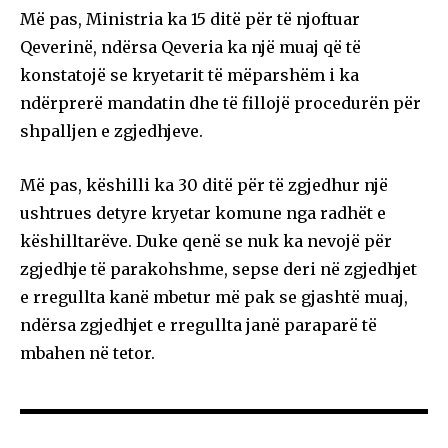
Më pas, Ministria ka 15 ditë për të njoftuar
Qeverinë, ndërsa Qeveria ka një muaj që të
konstatojë se kryetarit të mëparshëm i ka
ndërprerë mandatin dhe të fillojë procedurën për
shpalljen e zgjedhjeve.
Më pas, këshilli ka 30 ditë për të zgjedhur një
ushtrues detyre kryetar komune nga radhët e
këshilltarëve. Duke qenë se nuk ka nevojë për
zgjedhje të parakohshme, sepse deri në zgjedhjet
e rregullta kanë mbetur më pak se gjashtë muaj,
ndërsa zgjedhjet e rregullta janë paraparë të
mbahen në tetor.