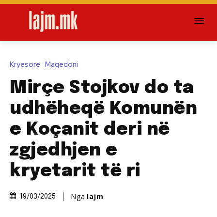
Kryesore
Maqedoni
Mirçe Stojkov do ta
udhëheqë Komunën
e Koçanit deri në
zgjedhjen e
kryetarit të ri
Nga
lajm
19/03/2025