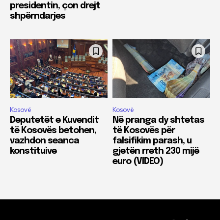
presidentin, çon drejt
shpërndarjes
Kosovë
Kosovë
Deputetët e Kuvendit
Në pranga dy shtetas
të Kosovës betohen,
të Kosovës për
vazhdon seanca
falsifikim parash, u
konstituive
gjetën rreth 230 mijë
euro (VIDEO)