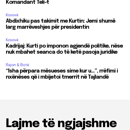
Komandant Teli-t
Kosovë
Abdixhiku pas takimit me Kurtin: Jemi shumë
larg marrëveshjes për presidentin
Kosovë
Kadrijaj: Kurti po imponon agjendë politike, nëse
nuk mbahet seanca do të ketë pasoja juridike
Rajon & Botë
“Isha përpara mësueses sime kur u…”, rrëfimi i
nxënëses që i mbijetoi tmerrit në Tajlandë
Lajme të ngjajshme