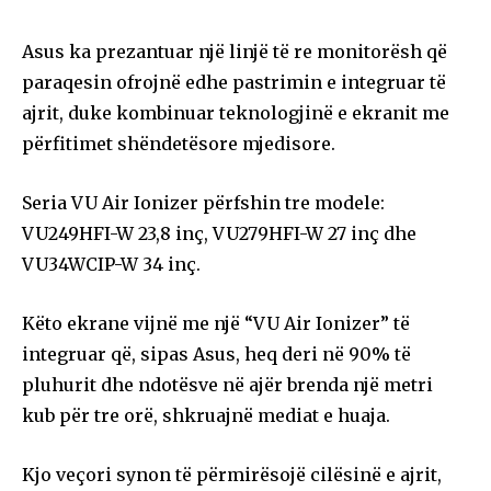
Asus ka prezantuar një linjë të re monitorësh që
paraqesin ofrojnë edhe pastrimin e integruar të
ajrit, duke kombinuar teknologjinë e ekranit me
përfitimet shëndetësore mjedisore.
Seria VU Air Ionizer përfshin tre modele:
VU249HFI-W 23,8 inç, VU279HFI-W 27 inç dhe
VU34WCIP-W 34 inç.
Këto ekrane vijnë me një “VU Air Ionizer” të
integruar që, sipas Asus, heq deri në 90% të
pluhurit dhe ndotësve në ajër brenda një metri
kub për tre orë, shkruajnë mediat e huaja.
Kjo veçori synon të përmirësojë cilësinë e ajrit,