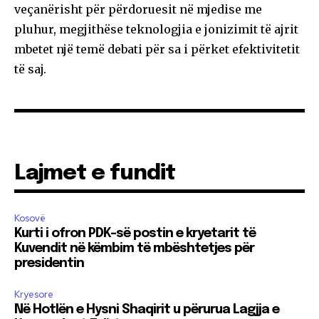
veçanërisht për përdoruesit në mjedise me
pluhur, megjithëse teknologjia e jonizimit të ajrit
mbetet një temë debati për sa i përket efektivitetit
të saj.
Lajmet e fundit
Kosovë
Kurti i ofron PDK-së postin e kryetarit të
Kuvendit në këmbim të mbështetjes për
presidentin
Kryesore
Në Hotlën e Hysni Shaqirit u përurua Lagjja e