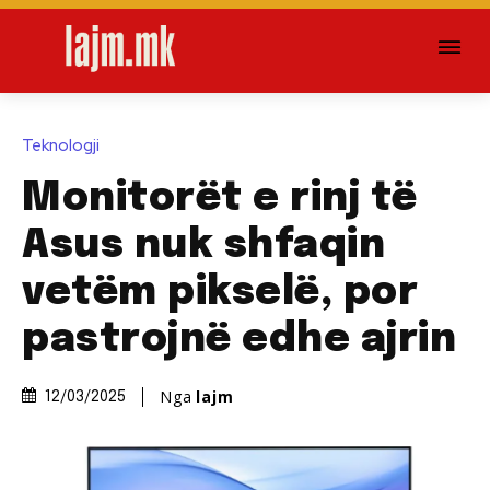
Teknologji
Monitorët e rinj të
Asus nuk shfaqin
vetëm pikselë, por
pastrojnë edhe ajrin
Nga
lajm
12/03/2025