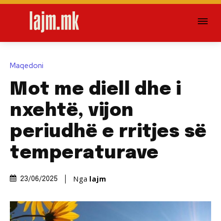
Maqedoni
Mot me diell dhe i
nxehtë, vijon
periudhë e rritjes së
temperaturave
Nga
lajm
23/06/2025