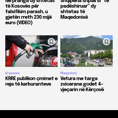
Në pranga dy shtetas
Shqipëria shpall si “të
të Kosovës për
padëshiruar” dy
falsifikim parash, u
shtetas të
gjetën rreth 230 mijë
Maqedonisë
euro (VIDEO)
Kryesore
Maqedoni
KRRE publikon çmimet e
Vetura me targa
reja të karburanteve
zvicerane godet 4-
vjeçarin në Kërçovë