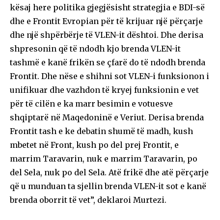
kësaj here politika gjegjësisht strategjia e BDI-së
dhe e Frontit Evropian për të krijuar një përçarje
dhe një shpërbërje të VLEN-it dështoi. Dhe derisa
shpresonin që të ndodh kjo brenda VLEN-it
tashmë e kanë frikën se çfarë do të ndodh brenda
Frontit. Dhe nëse e shihni sot VLEN-i funksionon i
unifikuar dhe vazhdon të kryej funksionin e vet
për të cilën e ka marr besimin e votuesve
shqiptarë në Maqedoninë e Veriut. Derisa brenda
Frontit tash e ke debatin shumë të madh, kush
mbetet në Front, kush po del prej Frontit, e
marrim Taravarin, nuk e marrim Taravarin, po
del Sela, nuk po del Sela. Atë frikë dhe atë përçarje
që u munduan ta sjellin brenda VLEN-it sot e kanë
brenda oborrit të vet”, deklaroi Murtezi.