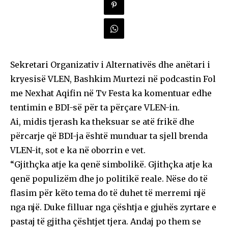
Sekretari Organizativ i Alternativës dhe anëtari i
kryesisë VLEN, Bashkim Murtezi në podcastin Fol
me Nexhat Aqifin në Tv Festa ka komentuar edhe
tentimin e BDI-së për ta përçare VLEN-in.
Ai, midis tjerash ka theksuar se atë frikë dhe
përcarje që BDI-ja është munduar ta sjell brenda
VLEN-it, sot e ka në oborrin e vet.
“Gjithçka atje ka qenë simbolikë. Gjithçka atje ka
qenë populizëm dhe jo politikë reale. Nëse do të
flasim për këto tema do të duhet të merremi një
nga një. Duke filluar nga çështja e gjuhës zyrtare e
pastaj të gjitha çështjet tjera. Andaj po them se