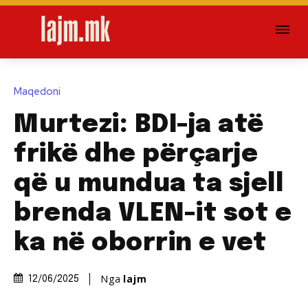
Maqedoni
Murtezi: BDI-ja atë
frikë dhe përçarje
që u mundua ta sjell
brenda VLEN-it sot e
ka në oborrin e vet
Nga
lajm
12/06/2025