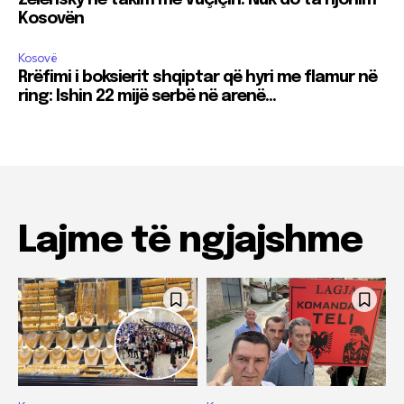
Zelensky në takim me Vuçiçin: Nuk do ta njohim
Kosovën
Kosovë
Rrëfimi i boksierit shqiptar që hyri me flamur në
ring: Ishin 22 mijë serbë në arenë…
Lajme të ngjajshme