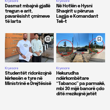
Kryesore
Kryesore
Dasmat mbajnë gjallë
Në Hotlën e Hysni
tregun e arit,
Shaqirit u përurua
pavarësisht çmimeve
Lagjja e Komandant
të larta
Teli-t
Kryesore
Kryesore
Studentët ridorëzojnë
Hekurudha
kërkesën e tyre në
ndërkombëtare
Ministrinë e Drejtësisë
“Tabanoc” pa parmakë,
mbi 30 mijë banorë çdo
ditë rrezikojnë jetët