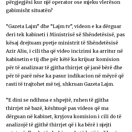
përgjegjësi kur një operator ose mjeku vlerëson
gabimisht situatën?
“Gazeta Lajm” dhe “Lajm tv”, videon e ka dërguar
deri tek kabineti i Ministrisë së Shëndetësisë, pas
kësaj drejtuam pyetje ministrit të Shëndetësisë
Azir Aliu, i cili tha që video incizimi ka arritur në
kabinetin e tij dhe për këtë ka krijuar komision
për të analizuar të gjitha thirrjet që janë bërë dhe
për të parë nëse ka pasur indikacion në mëyrë që
rasti të trajtohet më tej, shkruan Gazeta Lajm.
“E dini se ndihma e shpejtë, ruhen të gjitha
thirrjet në bazë, kështuqë pas videos që ma
dërguan në kabinet, kryjova komision i cili do të
analizojë të gjithë thirrjet që i ka bërë i njejti