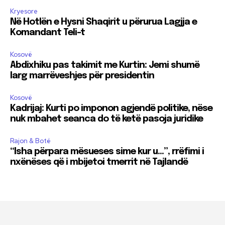
Kryesore
Në Hotlën e Hysni Shaqirit u përurua Lagjja e
Komandant Teli-t
Kosovë
Abdixhiku pas takimit me Kurtin: Jemi shumë
larg marrëveshjes për presidentin
Kosovë
Kadrijaj: Kurti po imponon agjendë politike, nëse
nuk mbahet seanca do të ketë pasoja juridike
Rajon & Botë
“Isha përpara mësueses sime kur u…”, rrëfimi i
nxënëses që i mbijetoi tmerrit në Tajlandë