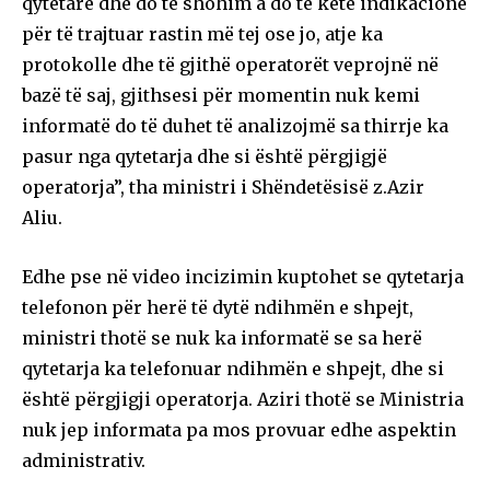
qytetarë dhe do të shohim a do të ketë indikacione
për të trajtuar rastin më tej ose jo, atje ka
protokolle dhe të gjithë operatorët veprojnë në
bazë të saj, gjithsesi për momentin nuk kemi
informatë do të duhet të analizojmë sa thirrje ka
pasur nga qytetarja dhe si është përgjigjë
operatorja”, tha ministri i Shëndetësisë z.Azir
Aliu.
Edhe pse në video incizimin kuptohet se qytetarja
telefonon për herë të dytë ndihmën e shpejt,
ministri thotë se nuk ka informatë se sa herë
qytetarja ka telefonuar ndihmën e shpejt, dhe si
është përgjigji operatorja. Aziri thotë se Ministria
nuk jep informata pa mos provuar edhe aspektin
administrativ.