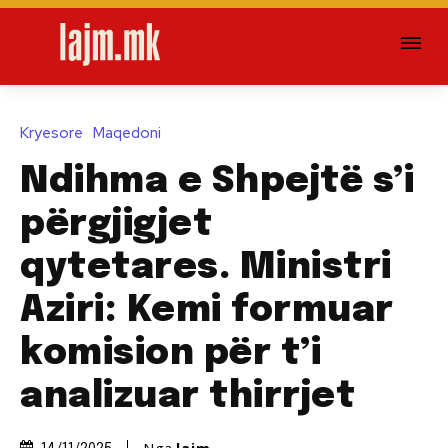
Kryesore
Maqedoni
Ndihma e Shpejtë s’i
përgjigjet
qytetares. Ministri
Aziri: Kemi formuar
komision për t’i
analizuar thirrjet