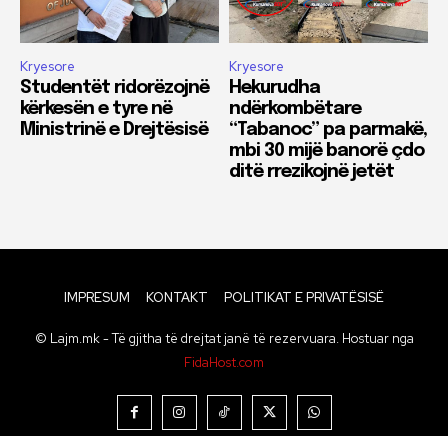
Kryesore
Kryesore
Studentët ridorëzojnë
Hekurudha
kërkesën e tyre në
ndërkombëtare
Ministrinë e Drejtësisë
“Tabanoc” pa parmakë,
mbi 30 mijë banorë çdo
ditë rrezikojnë jetët
IMPRESUM
KONTAKT
POLITIKAT E PRIVATËSISË
© Lajm.mk - Të gjitha të drejtat janë të rezervuara. Hostuar nga
FidaHost.com