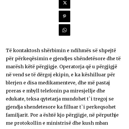
Të kontaktosh shërbimin e ndihmës së shpejtë
për përkeqësimin e gjendjes shëndetësore dhe të
marësh këtë përgjigje. Operatorja që u përgjigjë
në vend se të dërgoj ekipin, e ka këshilluar për
blerjen e disa medikamenteve, dhe më pastaj
preras e mbyll telefonin pa miresjellje dhe
edukate, teksa qytetarja mundohet t`i tregoj se
gjendja shendetesore ka filluar t`i perkeqsohet
familjarit. Por a është kjo përgjigje, në përputhje
me protokollin e ministrisë dhe kush mban