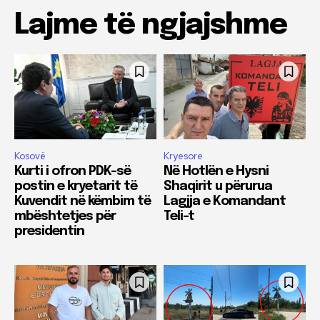
Lajme të ngjajshme
Kosovë
Kryesore
Kurti i ofron PDK-së
Në Hotlën e Hysni
postin e kryetarit të
Shaqirit u përurua
Kuvendit në këmbim të
Lagjja e Komandant
mbështetjes për
Teli-t
presidentin