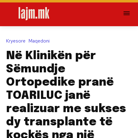
Kryesore
Maqedoni
Në Klinikën për
Sëmundje
Ortopedike pranë
TOARILUC janë
realizuar me sukses
dy transplante të
kockës nga një