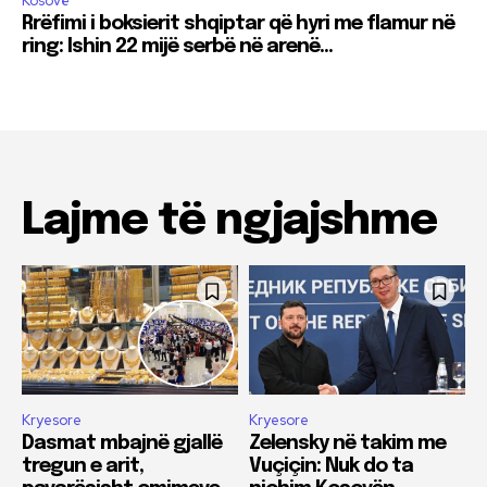
Kosovë
Rrëfimi i boksierit shqiptar që hyri me flamur në
ring: Ishin 22 mijë serbë në arenë…
Lajme të ngjajshme
Kryesore
Kryesore
Dasmat mbajnë gjallë
Zelensky në takim me
tregun e arit,
Vuçiçin: Nuk do ta