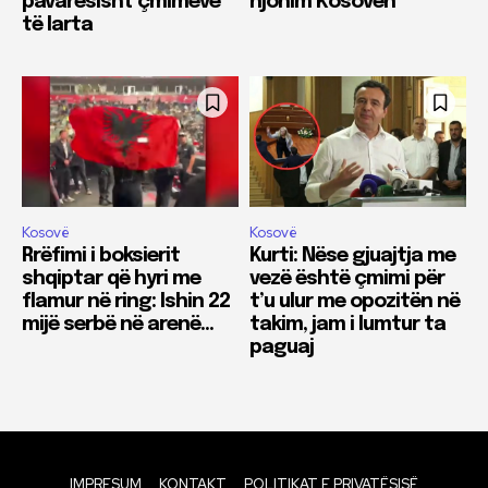
pavarësisht çmimeve
njohim Kosovën
të larta
Kosovë
Kosovë
Rrëfimi i boksierit
Kurti: Nëse gjuajtja me
shqiptar që hyri me
vezë është çmimi për
flamur në ring: Ishin 22
t’u ulur me opozitën në
mijë serbë në arenë…
takim, jam i lumtur ta
paguaj
IMPRESUM
KONTAKT
POLITIKAT E PRIVATËSISË