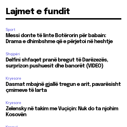
Lajmet e fundit
Sport
Messi donte të linte Botërorin për babain:
Drama e dhimbshme që e përjetoi në heshtje
Shqipëri
Delfini shfaqet pranë bregut të Darëzezës,
surprizon pushuesit dhe banorët (VIDEO)
Kryesore
Dasmat mbajnë gjallë tregun e arit, pavarësisht
çmimeve të larta
Kryesore
Zelensky në takim me Vuçiçin: Nuk do ta njohim
Kosovën