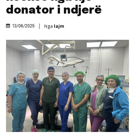
donator i ndjerë
Nga
lajm
13/06/2025