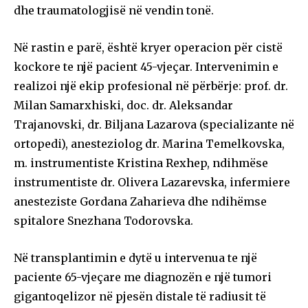
dhe traumatologjisë në vendin tonë.
Në rastin e parë, është kryer operacion për cistë
kockore te një pacient 45-vjeçar. Intervenimin e
realizoi një ekip profesional në përbërje: prof. dr.
Milan Samarxhiski, doc. dr. Aleksandar
Trajanovski, dr. Biljana Lazarova (specializante në
ortopedi), anesteziolog dr. Marina Temelkovska,
m. instrumentiste Kristina Rexhep, ndihmëse
instrumentiste dr. Olivera Lazarevska, infermiere
anesteziste Gordana Zaharieva dhe ndihëmse
spitalore Snezhana Todorovska.
Në transplantimin e dytë u intervenua te një
paciente 65-vjeçare me diagnozën e një tumori
gigantoqelizor në pjesën distale të radiusit të