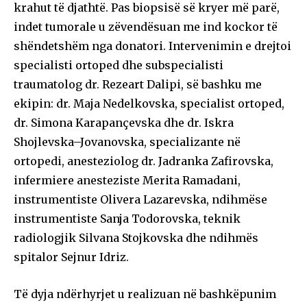
krahut të djathtë. Pas biopsisë së kryer më parë,
indet tumorale u zëvendësuan me ind kockor të
shëndetshëm nga donatori. Intervenimin e drejtoi
specialisti ortoped dhe subspecialisti
traumatolog dr. Rezeart Dalipi, së bashku me
ekipin: dr. Maja Nedelkovska, specialist ortoped,
dr. Simona Karapançevska dhe dr. Iskra
Shojlevska–Jovanovska, specializante në
ortopedi, anesteziolog dr. Jadranka Zafirovska,
infermiere anesteziste Merita Ramadani,
instrumentiste Olivera Lazarevska, ndihmëse
instrumentiste Sanja Todorovska, teknik
radiologjik Silvana Stojkovska dhe ndihmës
spitalor Sejnur Idriz.
Të dyja ndërhyrjet u realizuan në bashkëpunim