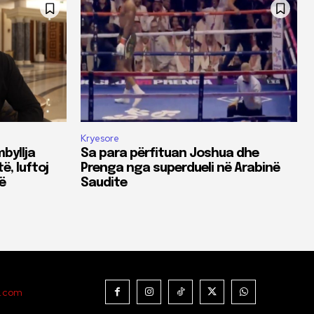
Kryesore
mbyllja
Sa para përfituan Joshua dhe
ë, luftoj
Prenga nga superdueli në Arabinë
ë
Saudite
t.com