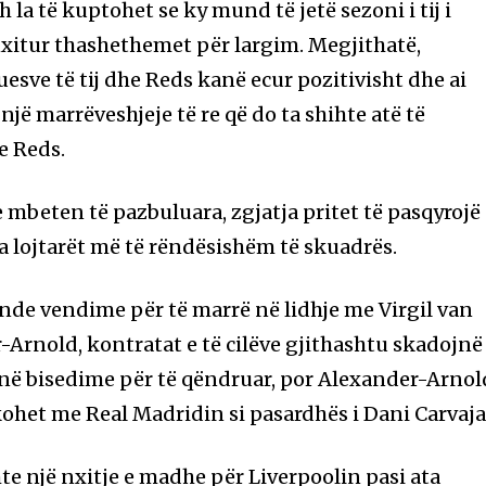
lah la të kuptohet se ky mund të jetë sezoni i tij i
xitur thashethemet për largim. Megjithatë,
esve të tij dhe Reds kanë ecur pozitivisht dhe ai
ë një marrëveshjeje të re që do ta shihte atë të
e Reds.
 mbeten të pazbuluara, zgjatja pritet të pasqyrojë
ga lojtarët më të rëndësishëm të skuadrës.
nde vendime për të marrë në lidhje me Virgil van
-Arnold, kontratat e të cilëve gjithashtu skadojnë
ë në bisedime për të qëndruar, por Alexander-Arnol
kohet me Real Madridin si pasardhës i Dani Carvaja
hte një nxitje e madhe për Liverpoolin pasi ata