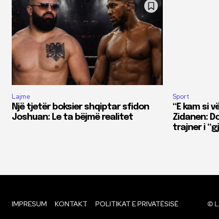
Lajme
Sport
Një tjetër boksier shqiptar sfidon
“E kam si v
Joshuan: Le ta bëjmë realitet
Zidanen: Do
trajner i “g
IMPRESUM
KONTAKT
POLITIKAT E PRIVATËSISË
© L