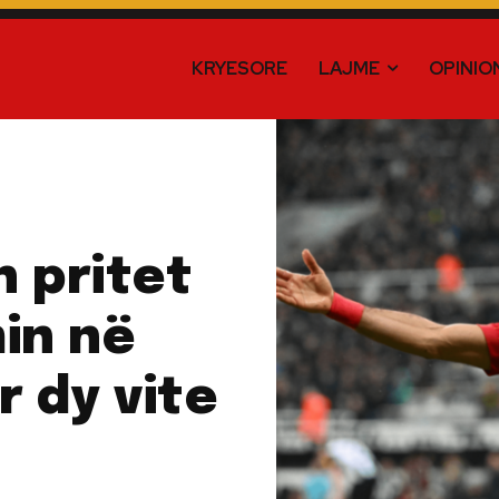
KRYESORE
LAJME
OPINIO
 pritet
in në
r dy vite