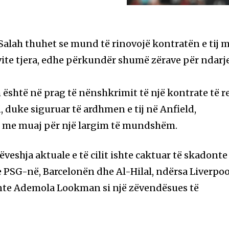
Salah thuhet se mund të rinovojë kontratën e tij 
vite tjera, edhe përkundër shumë zërave për ndarj
 është në prag të nënshkrimit të një kontrate të r
 duke siguruar të ardhmen e tij në Anfield,
 me muaj për një largim të mundshëm.
veshja aktuale e të cilit ishte caktuar të skadonte
me PSG-në, Barcelonën dhe Al-Hilal, ndërsa Liverpoo
nte Ademola Lookman si një zëvendësues të