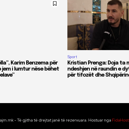
Sport
ëlla”, Karim Benzema për
Kristian Prenga: Doja ta 
 jem i lumtur nëse bëhet
ndeshjen në raundin e dyt
jelave”
për tifozët dhe Shqipërin
ajm.mk - Të gjitha të drejtat janë të rezervuara. Hostuar nga
FidaHos