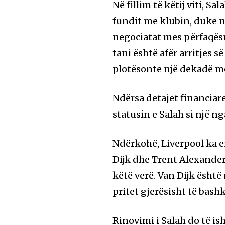
Në fillim të këtij viti, Sa
fundit me klubin, duke n
negociatat mes përfaqësu
tani është afër arritjes s
plotësonte një dekadë m
Ndërsa detajet financiare
statusin e Salah si një n
Ndërkohë, Liverpool ka e
Dijk dhe Trent Alexander
këtë verë. Van Dijk ësht
pritet gjerësisht të bash
Rinovimi i Salah do të is