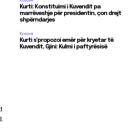
Kosovë
Kurti: Konstituimi i Kuvendit pa
marrëveshje për presidentin, çon drejt
shpërndarjes
Kosovë
Kurti s’propozoi emër për kryetar të
Kuvendit, Gjini: Kulmi i paftyrësisë
d
l.