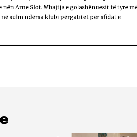
e nën Arne Slot. Mbajtja e golashënuesit të tyre m
t në sulm ndërsa klubi përgatitet për sfidat e
me