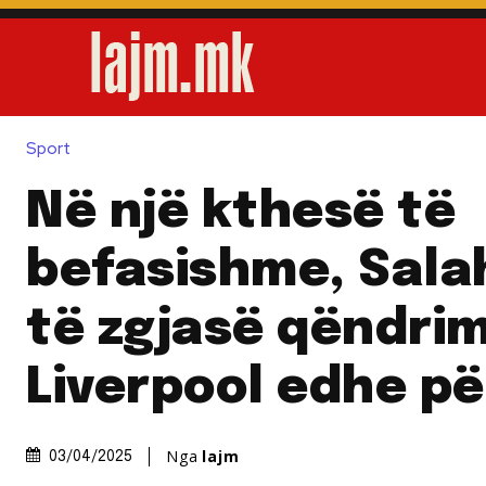
Sport
Në një kthesë të
befasishme, Salah
të zgjasë qëndrim
Liverpool edhe pë
Nga
lajm
03/04/2025