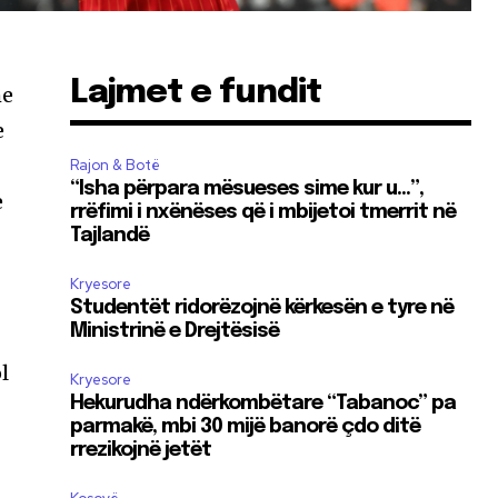
Lajmet e fundit
me
e
Rajon & Botë
“Isha përpara mësueses sime kur u…”,
e
rrëfimi i nxënëses që i mbijetoi tmerrit në
Tajlandë
Kryesore
Studentët ridorëzojnë kërkesën e tyre në
Ministrinë e Drejtësisë
l
Kryesore
Hekurudha ndërkombëtare “Tabanoc” pa
parmakë, mbi 30 mijë banorë çdo ditë
rrezikojnë jetët