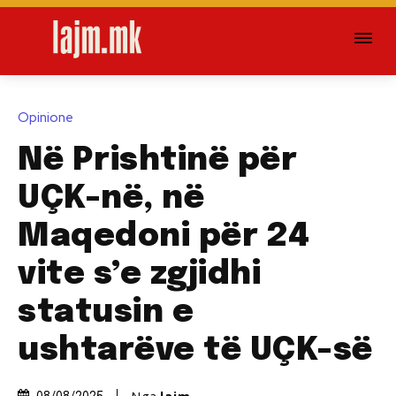
Opinione
Në Prishtinë për
UÇK-në, në
Maqedoni për 24
vite s’e zgjidhi
statusin e
ushtarëve të UÇK-së