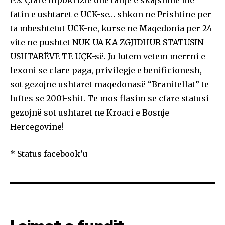
fatin e ushtaret e UCK-se… shkon ne Prishtine per
ta mbeshtetut UCK-ne, kurse ne Maqedonia per 24
vite ne pushtet NUK UA KA ZGJIDHUR STATUSIN
USHTARËVE TE UÇK-së. Ju lutem vetem merrni e
lexoni se cfare paga, privilegje e benificionesh,
sot gezojne ushtaret maqedonasë “Branitellat” te
luftes se 2001-shit. Te mos flasim se cfare statusi
gezojnë sot ushtaret ne Kroaci e Bosnje
Hercegovine!
* Status facebook’u