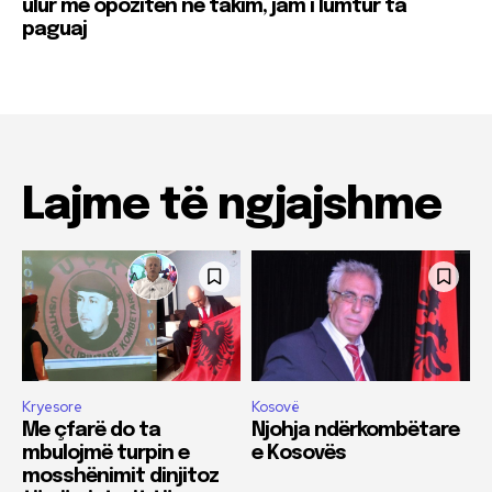
ulur me opozitën në takim, jam i lumtur ta
paguaj
Lajme të ngjajshme
Kryesore
Kosovë
Me çfarë do ta
Njohja ndërkombëtare
mbulojmë turpin e
e Kosovës
mosshënimit dinjitoz