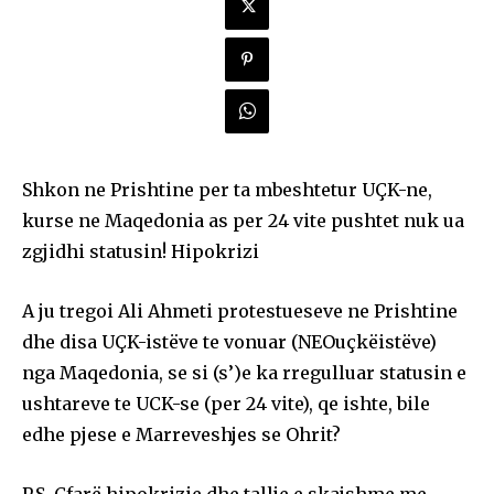
Shkon ne Prishtine per ta mbeshtetur UÇK-ne,
kurse ne Maqedonia as per 24 vite pushtet nuk ua
zgjidhi statusin! Hipokrizi
A ju tregoi Ali Ahmeti protestueseve ne Prishtine
dhe disa UÇK-istëve te vonuar (NEOuçkëistëve)
nga Maqedonia, se si (s’)e ka rregulluar statusin e
ushtareve te UCK-se (per 24 vite), qe ishte, bile
edhe pjese e Marreveshjes se Ohrit?
P.S. Çfarë hipokrizie dhe tallje e skajshme me