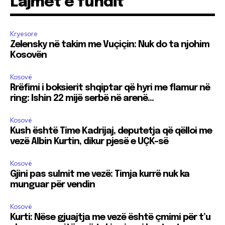
Lajmet e fundit
Kryesore
Zelensky në takim me Vuçiçin: Nuk do ta njohim
Kosovën
Kosovë
Rrëfimi i boksierit shqiptar që hyri me flamur në
ring: Ishin 22 mijë serbë në arenë…
Kosovë
Kush është Time Kadrijaj, deputetja që qëlloi me
vezë Albin Kurtin, dikur pjesë e UÇK-së
Kosovë
Gjini pas sulmit me vezë: Timja kurrë nuk ka
munguar për vendin
Kosovë
Kurti: Nëse gjuajtja me vezë është çmimi për t’u