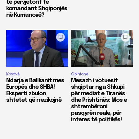
të përvjetorit të
komandant Shqiponjës
në Kumanovë?
Kosovë
Opinione
Ndarja e Ballkanit mes
Mesazh i votuesit
Europës dhe SHBA!
shqiptar nga Shkupi
Eksperti zbulon
për mediat e Tiranës
shtetet që rrezikojnë
dhe Prishtinës: Mos e
shtrembëroni
pasqyrën reale, për
interes të politikës!