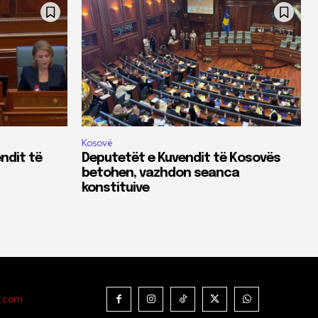
Kosovë
ndit të
Deputetët e Kuvendit të Kosovës
betohen, vazhdon seanca
konstituive
t.com