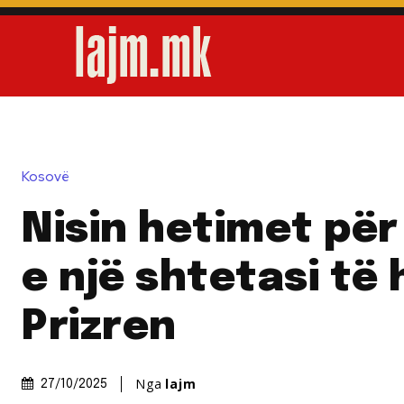
Kosovë
Nisin hetimet për
e një shtetasi të 
Prizren
Nga
lajm
27/10/2025