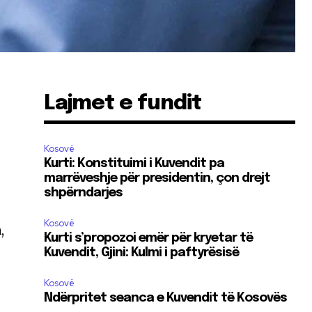
Lajmet e fundit
Kosovë
Kurti: Konstituimi i Kuvendit pa
marrëveshje për presidentin, çon drejt
shpërndarjes
Kosovë
,
Kurti s’propozoi emër për kryetar të
Kuvendit, Gjini: Kulmi i paftyrësisë
Kosovë
Ndërpritet seanca e Kuvendit të Kosovës