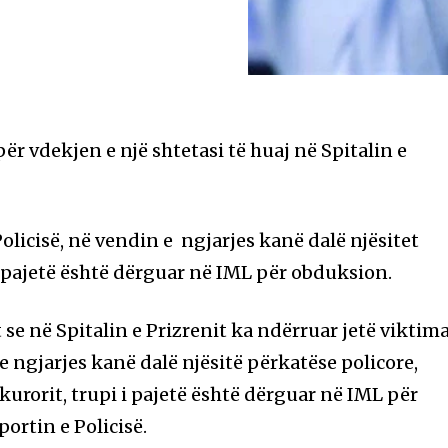
për vdekjen e një shtetasi të huaj në Spitalin e
olicisë, në vendin e ngjarjes kanë dalë njësitet
i pajetë është dërguar në IML për obduksion.
se në Spitalin e Prizrenit ka ndërruar jetë viktima
 e ngjarjes kanë dalë njësitë përkatëse policore,
urorit, trupi i pajetë është dërguar në IML për
ortin e Policisë.