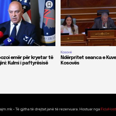
Kosovë
pozoi emër për kryetar të
Ndërpritet seanca e Kuve
ini: Kulmi i paftyrësisë
Kosovës
ajm.mk - Të gjitha të drejtat janë të rezervuara. Hostuar nga
FidaHos