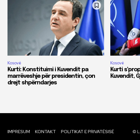
Kosovë
Kosovë
Kurti: Konstituimi i Kuvendit pa
Kurti s’pro
marrëveshje për presidentin, çon
Kuvendit, Gj
drejt shpërndarjes
IMPRESUM
KONTAKT
POLITIKAT E PRIVATËSISË
© L