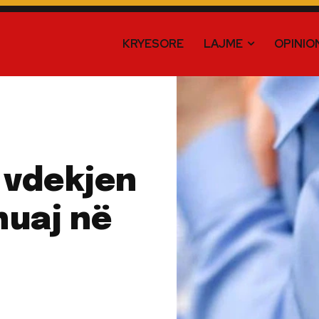
KRYESORE
LAJME
OPINIO
 vdekjen
huaj në