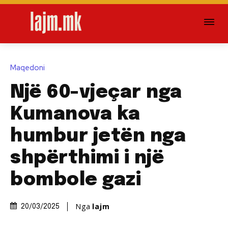
Maqedoni
Një 60-vjeçar nga
Kumanova ka
humbur jetën nga
shpërthimi i një
bombole gazi
Nga
lajm
20/03/2025