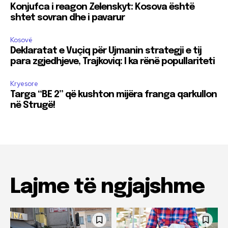
Konjufca i reagon Zelenskyt: Kosova është
shtet sovran dhe i pavarur
Kosovë
Deklaratat e Vuçiq për Ujmanin strategji e tij
para zgjedhjeve, Trajkoviq: I ka rënë popullariteti
Kryesore
Targa “BE 2” që kushton mijëra franga qarkullon
në Strugë!
Lajme të ngjajshme