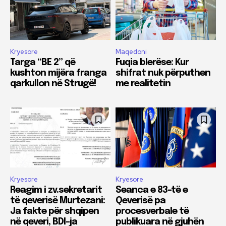
Kryesore
Maqedoni
Targa “BE 2” që
Fuqia blerëse: Kur
kushton mijëra franga
shifrat nuk përputhen
qarkullon në Strugë!
me realitetin
Kryesore
Kryesore
Reagim i zv.sekretarit
Seanca e 83-të e
të qeverisë Murtezani:
Qeverisë pa
Ja fakte për shqipen
procesverbale të
në qeveri, BDI-ja
publikuara në gjuhën