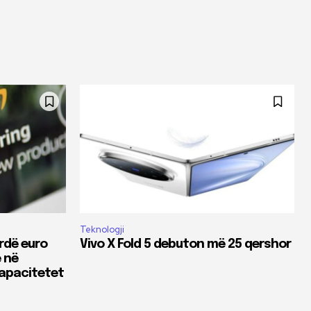
Teknologji
rdë euro
Vivo X Fold 5 debuton më 25 qershor
 në
 kapacitetet