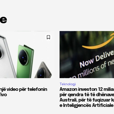
me
Teknologji
një video për telefonin
Amazon investon 12 milia
Vivo
për qendra të të dhënave
Australi, për të fuqizuar
e Inteligjencës Artificiale