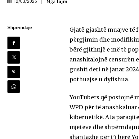
Nga
lajm
12/03/2025
Shpërndaje
Gjatë gjashtë muajve të 
përgjimin dhe modifikimi
bërë gjithnjë e më të po
anashkalojnë censurën e 
gushti deri në janar 2024
pothuajse u dyfishua.
YouTubers që postojnë m
WPD për të anashkaluar 
kibernetikë. Ata paraqiten
mjeteve dhe shpërndajnë
shantazhe për t’i bërë Yo