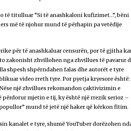
eo të titulluar “Si të anashkaloni kufizimet…”, bëni
ers më të njohur mund të përhapin pa vetëdije
rike për të anashkaluar censurën, por të gjitha k
ato zakonisht zhvillohen nga zhvillues të pavarur 
illa shpesh shpërndahen falas dhe autorët e tyre
ikuar video rreth tyre. Por pyetja kryesore është:
 Nëse një zhvillues rekomandon çaktivizimin e
 përdorur mjetin e tij, ky është një rrezik serioz –
 popullor” mund të jetë një haker që kërkon fitim.
asin kanalet e tyre, shumë YouTuber dorëzohen nd