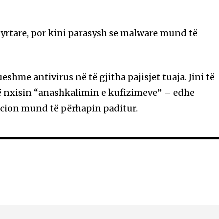
yrtare, por kini parasysh se malware mund të
eshme antivirus në të gjitha pajisjet tuaja. Jini të
 nxisin “anashkalimin e kufizimeve” – edhe
cion mund të përhapin paditur.