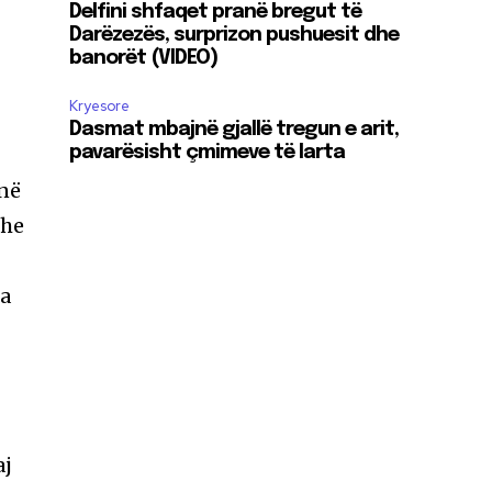
Delfini shfaqet pranë bregut të
Darëzezës, surprizon pushuesit dhe
banorët (VIDEO)
Kryesore
Dasmat mbajnë gjallë tregun e arit,
pavarësisht çmimeve të larta
anë
dhe
 a
aj