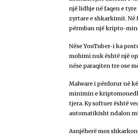
një lidhje në faqen e tyre
zyrtare e shkarkimit. Në
përmban një kripto-mine
Nëse YouTuber-i ka post
mohimi nuk është një op
nëse paraqiten tre ose më
Malware i përdorur në kë
minimin e kriptomonedhav
tjera. Ky softuer është ve
automatikisht ndalon mi
Asnjëherë mos shkarkoni