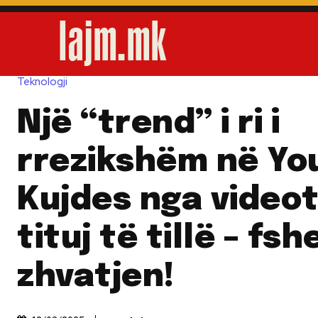
Teknologji
Një “trend” i ri i
rrezikshëm në Yo
Kujdes nga video
tituj të tillë – fsh
zhvatjen!