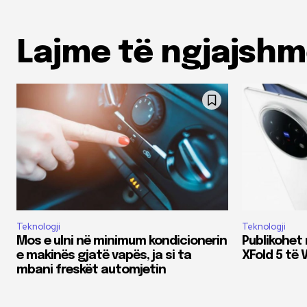
Lajme të ngjajsh
Teknologji
Teknologji
Mos e ulni në minimum kondicionerin
Publikohet 
e makinës gjatë vapës, ja si ta
XFold 5 të 
mbani freskët automjetin