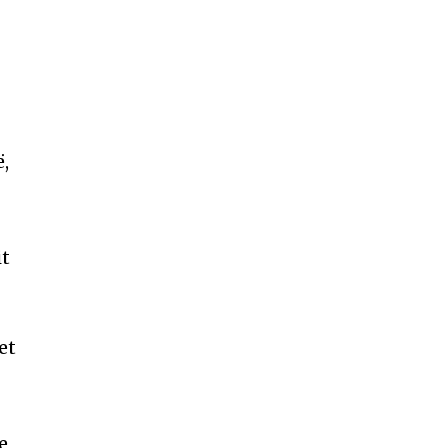
ë,
it
et
e