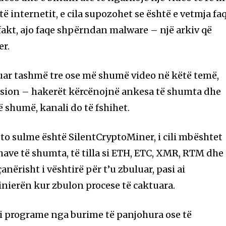
 të internetit, e cila supozohet se është e vetmja fa
 fakt, ajo faqe shpërndan malware – një arkiv që
r.
uar tashmë tre ose më shumë video në këtë temë,
sion – hakerët kërcënojnë ankesa të shumta dhe
 shumë, kanali do të fshihet.
to sulme është SilentCryptoMiner, i cili mbështet
e të shumta, të tilla si ETH, ETC, XMR, RTM dhe 
çanërisht i vështirë për t’u zbuluar, pasi ai
nierën kur zbulon procese të caktuara.
 programe nga burime të panjohura ose të