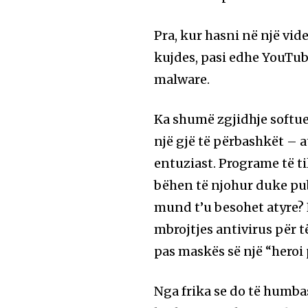
Pra, kur hasni në një vid
kujdes, pasi edhe YouTub
malware.
Ka shumë zgjidhje softue
një gjë të përbashkët – 
entuziast. Programe të t
bëhen të njohur duke publ
mund t’u besohet atyre?
mbrojtjes antivirus për të
pas maskës së një “heroi
Nga frika se do të humb