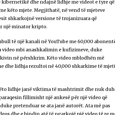
 kibernetikë dhe ndajnë lidhje me videot e tyre që
me këto mjete. Megjithatë, në vend të mjeteve
sit shkarkojnë versione të trojanizuara që
r një minator kripto.
mbull të një kanali në YouTube me 60,000 abonent
disa video mbi anashkalimin e kufizimeve, duke
arkivin në përshkrim. Këto video mblodhën më
 dhe lidhja rezultoi në 40,000 shkarkime të mjet
to lidhje janë viktima të mashtrimit dhe nuk duh
paraqesin fillimisht një ankesë për një video që
duke pretenduar se ata janë autorët. Ata më pas
deos dhe e bindin atë të ngarkojë një video të re m