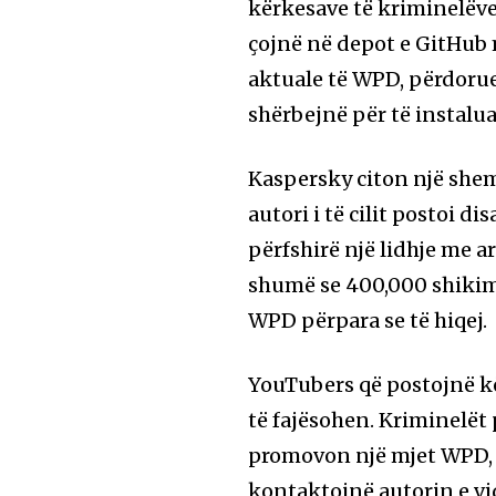
kërkesave të kriminelëve
çojnë në depot e GitHub 
aktuale të WPD, përdorue
shërbejnë për të instalua
Kaspersky citon një she
autori i të cilit postoi 
përfshirë një lidhje me 
shumë se 400,000 shikime
WPD përpara se të hiqej.
YouTubers që postojnë kë
të fajësohen. Kriminelët 
promovon një mjet WPD, 
kontaktojnë autorin e vi