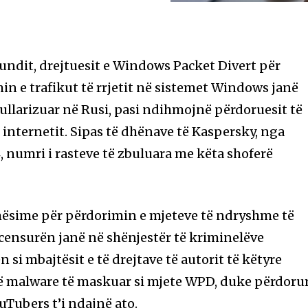
fundit, drejtuesit e Windows Packet Divert për
n e trafikut të rrjetit në sistemet Windows janë
pullarizuar në Rusi, pasi ndihmojnë përdoruesit të
internetit. Sipas të dhënave të Kaspersky, nga
, numri i rasteve të zbuluara me këta shoferë
ësime për përdorimin e mjeteve të ndryshme të
censurën janë në shënjestër të kriminelëve
 si mbajtësit e të drejtave të autorit të këtyre
 malware të maskuar si mjete WPD, duke përdoru
uTubers t’i ndajnë ato.