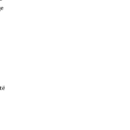
qe
të