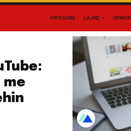
KRYESORE
LAJME
OPINIO
uTube:
t me
ehin