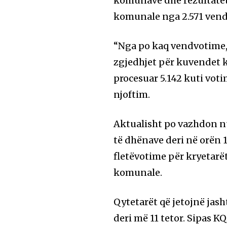
komunave dhe rezultatet
komunale nga 2.571 ven
“Nga po kaq vendvotime,
zgjedhjet për kuvendet k
procesuar 5.142 kuti votim
njoftim.
Aktualisht po vazhdon nu
të dhënave deri në orën 
fletëvotime për kryetarë
komunale.
Qytetarët që jetojnë jas
deri më 11 tetor. Sipas K