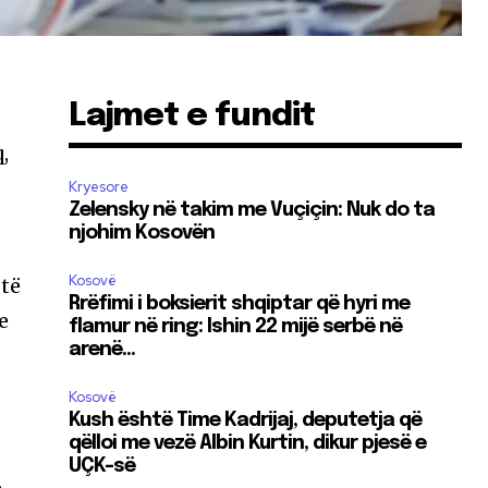
Lajmet e fundit
,
Kryesore
Zelensky në takim me Vuçiçin: Nuk do ta
njohim Kosovën
Kosovë
 të
Rrëfimi i boksierit shqiptar që hyri me
e
flamur në ring: Ishin 22 mijë serbë në
arenë…
Kosovë
r
Kush është Time Kadrijaj, deputetja që
qëlloi me vezë Albin Kurtin, dikur pjesë e
UÇK-së