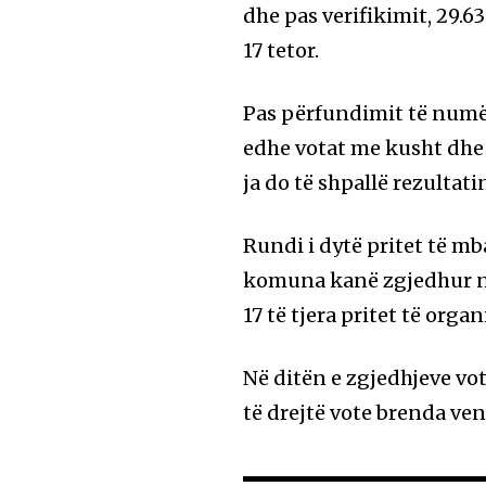
dhe pas verifikimit, 29.
17 tetor.
Pas përfundimit të numë
edhe votat me kusht dhe
ja do të shpallë rezultati
Rundi i dytë pritet të mb
komuna kanë zgjedhur në
17 të tjera pritet të orga
Në ditën e zgjedhjeve vo
të drejtë vote brenda ven