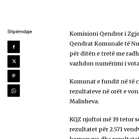
Shpërndaje
Komisioni Qendror i Zgje
Qendrat Komunale të Numë
për ditën e tretë me ra
vazhdon numërimi i vota
Komunat e fundit në të c
rezultateve në orët e von
Malisheva.
KQZ njoftoi më 19 tetor s
rezultatet për 2.571 vend