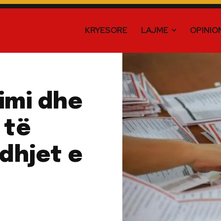
KRYESORE
LAJME
OPINIO
imi dhe
 të
edhjet e