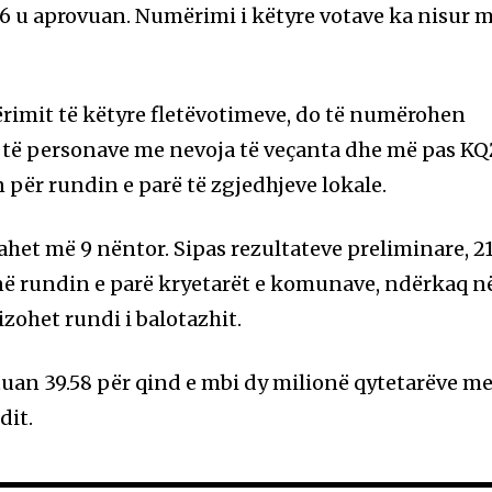
636 u aprovuan. Numërimi i këtyre votave ka nisur 
rimit të këtyre fletëvotimeve, do të numërohen
 të personave me nevoja të veçanta dhe më pas K
n për rundin e parë të zgjedhjeve lokale.
ahet më 9 nëntor. Sipas rezultateve preliminare, 2
 rundin e parë kryetarët e komunave, ndërkaq n
nizohet rundi i balotazhit.
tuan 39.58 për qind e mbi dy milionë qytetarëve m
dit.