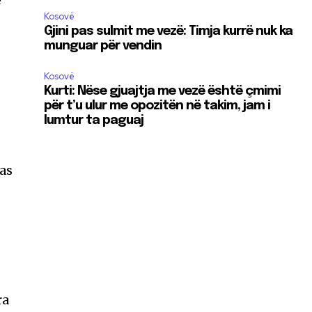
e
Kosovë
Gjini pas sulmit me vezë: Timja kurrë nuk ka
munguar për vendin
Kosovë
Kurti: Nëse gjuajtja me vezë është çmimi
për t’u ulur me opozitën në takim, jam i
lumtur ta paguaj
as
ra