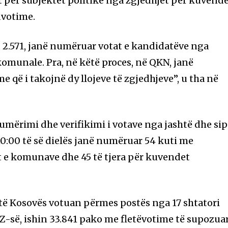
 për subjektet politike nga zgjedhjet për kuvend
dvotime.
 2.571, janë numëruar votat e kandidatëve nga
omunale. Pra, në këtë proces, në QKN, janë
e që i takojnë dy llojeve të zgjedhjeve”, u tha në
mërimi dhe verifikimi i votave nga jashtë dhe sip
10:00 të së dielës janë numëruar 54 kuti me
t e komunave dhe 45 të tjera për kuvendet
htë Kosovës votuan përmes postës nga 17 shtatori
QZ-së, ishin 33.841 pako me fletëvotime të supozua