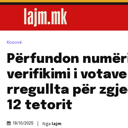
Kosovë
Përfundon numër
verifikimi i votave
rregullta për zgj
12 tetorit
Nga
lajm
19/10/2025