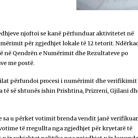
dhjeve njoftoi se kanë përfunduar aktivitetet në
rimit për zgjedhjet lokale të 12 tetorit. Ndërkaq
dhë në Qendrën e Numërimit dhe Rezultateve po
ve me postë.
ilat përfundoi procesi i numërimit dhe verifikimit
a të së shtunës ishin Prishtina, Prizreni, Gjilani dh
e sa u përket votimit brenda vendit janë verifikua
votime të rregullta nga zgjedhjet për kryetarë të