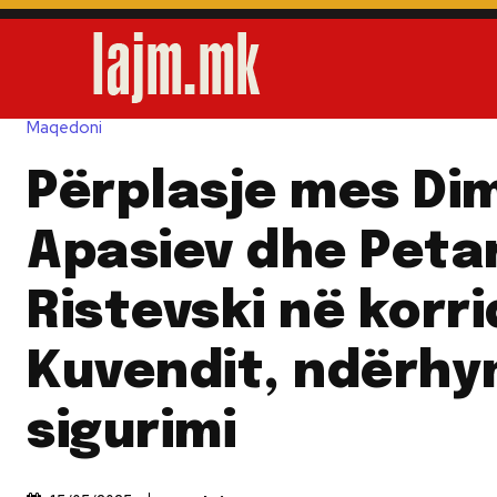
Maqedoni
Përplasje mes Di
Apasiev dhe Peta
Ristevski në korr
Kuvendit, ndërhy
sigurimi