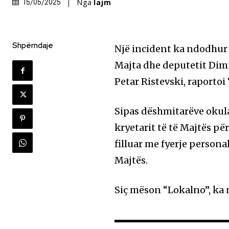
Nga
lajm
15/05/2025
Shpërndaje
Një incident ka ndodhur n
Majta dhe deputetit Dim
Petar Ristevski, raportoi
Sipas dëshmitarëve okul
kryetarit të të Majtës p
filluar me fyerje personal
Majtës.
Siç mëson “Lokalno”, ka 