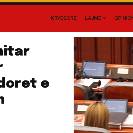
KRYESORE
LAJME
OPINIO
mitar
r
idoret e
n