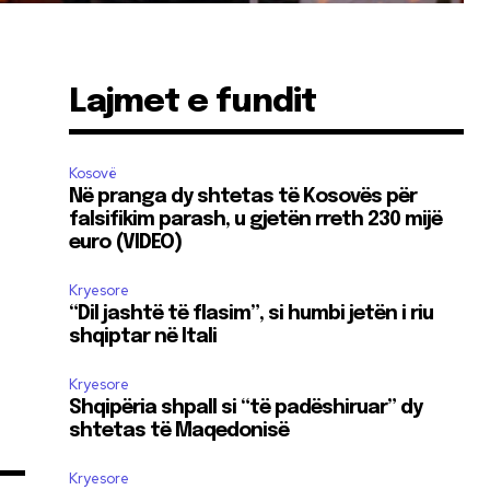
Lajmet e fundit
Kosovë
Në pranga dy shtetas të Kosovës për
falsifikim parash, u gjetën rreth 230 mijë
euro (VIDEO)
Kryesore
“Dil jashtë të flasim”, si humbi jetën i riu
shqiptar në Itali
Kryesore
Shqipëria shpall si “të padëshiruar” dy
shtetas të Maqedonisë
Kryesore