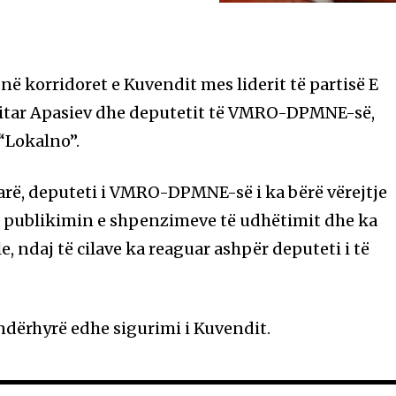
ë korridoret e Kuvendit mes liderit të partisë E
itar Apasiev dhe deputetit të VMRO-DPMNE-së,
 “Lokalno”.
arë, deputeti i VMRO-DPMNE-së i ka bërë vërejtje
ër publikimin e shpenzimeve të udhëtimit dhe ka
e, ndaj të cilave ka reaguar ashpër deputeti i të
ndërhyrë edhe sigurimi i Kuvendit.