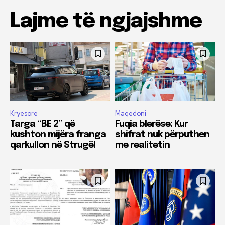
Lajme të ngjajshme
Kryesore
Maqedoni
Targa “BE 2” që
Fuqia blerëse: Kur
kushton mijëra franga
shifrat nuk përputhen
qarkullon në Strugë!
me realitetin