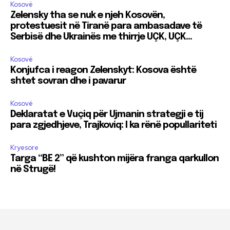
Kosovë
Zelensky tha se nuk e njeh Kosovën,
protestuesit në Tiranë para ambasadave të
Serbisë dhe Ukrainës me thirrje UÇK, UÇK…
Kosovë
Konjufca i reagon Zelenskyt: Kosova është
shtet sovran dhe i pavarur
Kosovë
Deklaratat e Vuçiq për Ujmanin strategji e tij
para zgjedhjeve, Trajkoviq: I ka rënë popullariteti
Kryesore
Targa “BE 2” që kushton mijëra franga qarkullon
në Strugë!