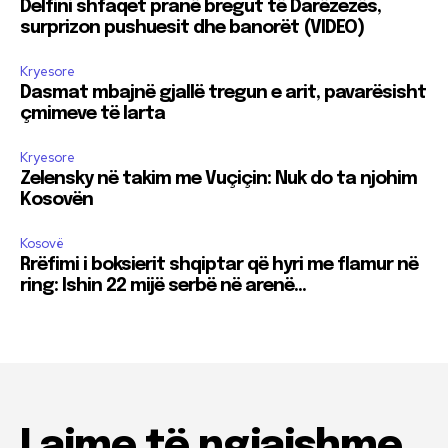
Delfini shfaqet pranë bregut të Darëzezës,
surprizon pushuesit dhe banorët (VIDEO)
Kryesore
Dasmat mbajnë gjallë tregun e arit, pavarësisht
çmimeve të larta
Kryesore
Zelensky në takim me Vuçiçin: Nuk do ta njohim
Kosovën
Kosovë
Rrëfimi i boksierit shqiptar që hyri me flamur në
ring: Ishin 22 mijë serbë në arenë…
Lajme të ngjajshme