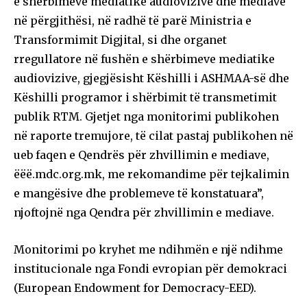
e shërbimeve mediatike audiovizive dhe mediave
në përgjithësi, në radhë të parë Ministria e
Transformimit Digjital, si dhe organet
rregullatore në fushën e shërbimeve mediatike
audiovizive, gjegjësisht Këshilli i ASHMAA-së dhe
Këshilli programor i shërbimit të transmetimit
publik RTM. Gjetjet nga monitorimi publikohen
në raporte tremujore, të cilat pastaj publikohen në
ueb faqen e Qendrës për zhvillimin e mediave,
ëëë.mdc.org.mk, me rekomandime për tejkalimin
e mangësive dhe problemeve të konstatuara”,
njoftojnë nga Qendra për zhvillimin e mediave.
Monitorimi po kryhet me ndihmën e një ndihme
institucionale nga Fondi evropian për demokraci
(European Endowment for Democracy-EED).