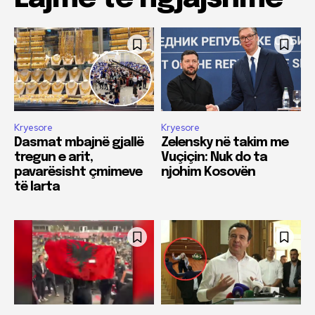
Kryesore
Kryesore
Dasmat mbajnë gjallë
Zelensky në takim me
tregun e arit,
Vuçiçin: Nuk do ta
pavarësisht çmimeve
njohim Kosovën
të larta