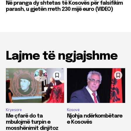
Në pranga dy shtetas të Kosovës për falsifikim
parash, u gjetën rreth 230 mijë euro (VIDEO)
Lajme të ngjajshme
Kryesore
Kosovë
Me çfarë do ta
Njohja ndërkombëtare
mbulojmë turpin e
e Kosovës
mosshënimit dinjitoz