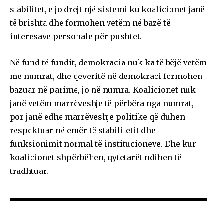
stabilitet, e jo drejt një sistemi ku koalicionet janë
të brishta dhe formohen vetëm në bazë të
interesave personale për pushtet.
Në fund të fundit, demokracia nuk ka të bëjë vetëm
me numrat, dhe qeveritë në demokraci formohen
bazuar në parime, jo në numra. Koalicionet nuk
janë vetëm marrëveshje të përbëra nga numrat,
por janë edhe marrëveshje politike që duhen
respektuar në emër të stabilitetit dhe
funksionimit normal të institucioneve. Dhe kur
koalicionet shpërbëhen, qytetarët ndihen të
tradhtuar.