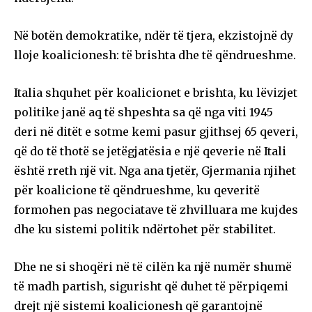
Në botën demokratike, ndër të tjera, ekzistojnë dy
lloje koalicionesh: të brishta dhe të qëndrueshme.
Italia shquhet për koalicionet e brishta, ku lëvizjet
politike janë aq të shpeshta sa që nga viti 1945
deri në ditët e sotme kemi pasur gjithsej 65 qeveri,
që do të thotë se jetëgjatësia e një qeverie në Itali
është rreth një vit. Nga ana tjetër, Gjermania njihet
për koalicione të qëndrueshme, ku qeveritë
formohen pas negociatave të zhvilluara me kujdes
dhe ku sistemi politik ndërtohet për stabilitet.
Dhe ne si shoqëri në të cilën ka një numër shumë
të madh partish, sigurisht që duhet të përpiqemi
drejt një sistemi koalicionesh që garantojnë