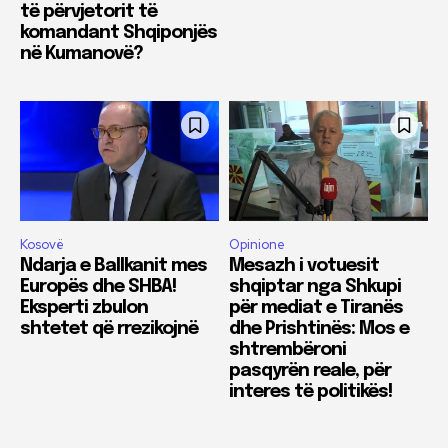
të përvjetorit të
komandant Shqiponjës
në Kumanovë?
Kosovë
Opinione
Ndarja e Ballkanit mes
Mesazh i votuesit
Europës dhe SHBA!
shqiptar nga Shkupi
Eksperti zbulon
për mediat e Tiranës
shtetet që rrezikojnë
dhe Prishtinës: Mos e
shtrembëroni
pasqyrën reale, për
interes të politikës!