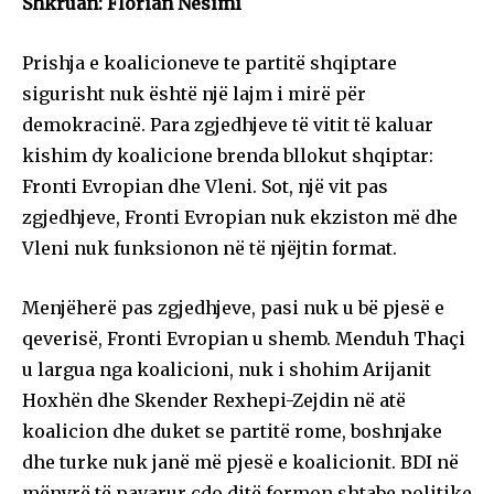
Shkruan: Florian Nesimi
Prishja e koalicioneve te partitë shqiptare
sigurisht nuk është një lajm i mirë për
demokracinë. Para zgjedhjeve të vitit të kaluar
kishim dy koalicione brenda bllokut shqiptar:
Fronti Evropian dhe Vleni. Sot, një vit pas
zgjedhjeve, Fronti Evropian nuk ekziston më dhe
Vleni nuk funksionon në të njëjtin format.
Menjëherë pas zgjedhjeve, pasi nuk u bë pjesë e
qeverisë, Fronti Evropian u shemb. Menduh Thaçi
u largua nga koalicioni, nuk i shohim Arijanit
Hoxhën dhe Skender Rexhepi-Zejdin në atë
koalicion dhe duket se partitë rome, boshnjake
dhe turke nuk janë më pjesë e koalicionit. BDI në
mënyrë të pavarur çdo ditë formon shtabe politike