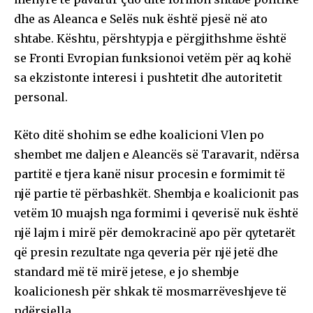
dhe as Aleanca e Selës nuk është pjesë në ato
shtabe. Kështu, përshtypja e përgjithshme është
se Fronti Evropian funksionoi vetëm për aq kohë
sa ekzistonte interesi i pushtetit dhe autoritetit
personal.
Këto ditë shohim se edhe koalicioni Vlen po
shembet me daljen e Aleancës së Taravarit, ndërsa
partitë e tjera kanë nisur procesin e formimit të
një partie të përbashkët. Shembja e koalicionit pas
vetëm 10 muajsh nga formimi i qeverisë nuk është
një lajm i mirë për demokracinë apo për qytetarët
që presin rezultate nga qeveria për një jetë dhe
standard më të mirë jetese, e jo shembje
koalicionesh për shkak të mosmarrëveshjeve të
ndërsjella.