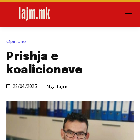
Opinione
Prishja e
koalicioneve
Nga
lajm
22/04/2025