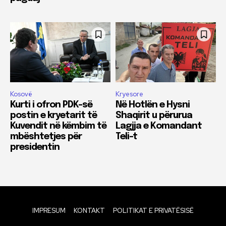
Kosovë
Kryesore
Kurti i ofron PDK-së
Në Hotlën e Hysni
postin e kryetarit të
Shaqirit u përurua
Kuvendit në këmbim të
Lagjja e Komandant
mbështetjes për
Teli-t
presidentin
IMPRESUM
KONTAKT
POLITIKAT E PRIVATËSISË