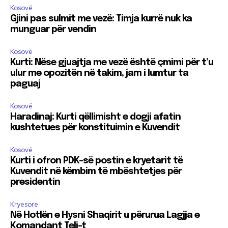
Kosovë
Gjini pas sulmit me vezë: Timja kurrë nuk ka
munguar për vendin
Kosovë
Kurti: Nëse gjuajtja me vezë është çmimi për t’u
ulur me opozitën në takim, jam i lumtur ta
paguaj
Kosovë
Haradinaj: Kurti qëllimisht e dogji afatin
kushtetues për konstituimin e Kuvendit
Kosovë
Kurti i ofron PDK-së postin e kryetarit të
Kuvendit në këmbim të mbështetjes për
presidentin
Kryesore
Në Hotlën e Hysni Shaqirit u përurua Lagjja e
Komandant Teli-t