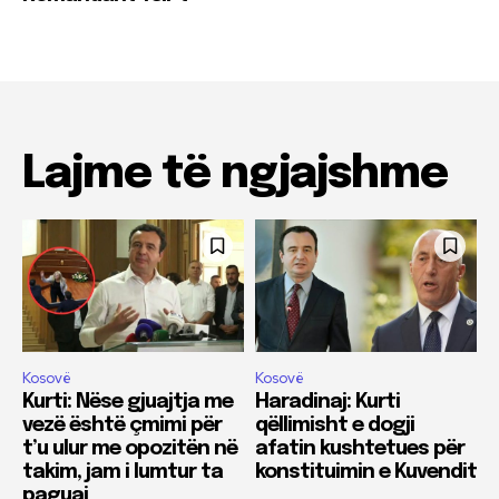
Lajme të ngjajshme
Kosovë
Kosovë
Kurti: Nëse gjuajtja me
Haradinaj: Kurti
vezë është çmimi për
qëllimisht e dogji
t’u ulur me opozitën në
afatin kushtetues për
takim, jam i lumtur ta
konstituimin e Kuvendit
paguaj