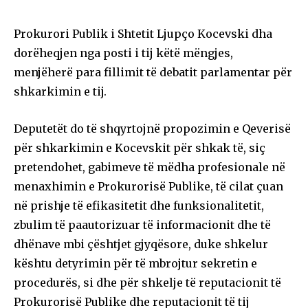
Prokurori Publik i Shtetit Ljupço Kocevski dha
dorëheqjen nga posti i tij këtë mëngjes,
menjëherë para fillimit të debatit parlamentar për
shkarkimin e tij.
Deputetët do të shqyrtojnë propozimin e Qeverisë
për shkarkimin e Kocevskit për shkak të, siç
pretendohet, gabimeve të mëdha profesionale në
menaxhimin e Prokurorisë Publike, të cilat çuan
në prishje të efikasitetit dhe funksionalitetit,
zbulim të paautorizuar të informacionit dhe të
dhënave mbi çështjet gjyqësore, duke shkelur
kështu detyrimin për të mbrojtur sekretin e
procedurës, si dhe për shkelje të reputacionit të
Prokurorisë Publike dhe reputacionit të tij