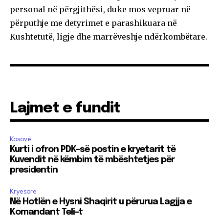
personal në përgjithësi, duke mos vepruar në
përputhje me detyrimet e parashikuara në
Kushtetutë, ligje dhe marrëveshje ndërkombëtare.
Lajmet e fundit
Kosovë
Kurti i ofron PDK-së postin e kryetarit të
Kuvendit në këmbim të mbështetjes për
presidentin
Kryesore
Në Hotlën e Hysni Shaqirit u përurua Lagjja e
Komandant Teli-t