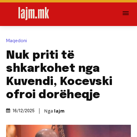
Maqedoni
Nuk priti të
shkarkohet nga
Kuvendi, Kocevski
ofroi dorëheqje
Nga
lajm
16/12/2025