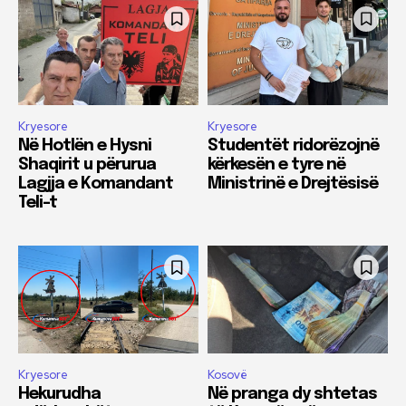
Kryesore
Kryesore
Në Hotlën e Hysni
Studentët ridorëzojnë
Shaqirit u përurua
kërkesën e tyre në
Lagjja e Komandant
Ministrinë e Drejtësisë
Teli-t
Kryesore
Kosovë
Hekurudha
Në pranga dy shtetas