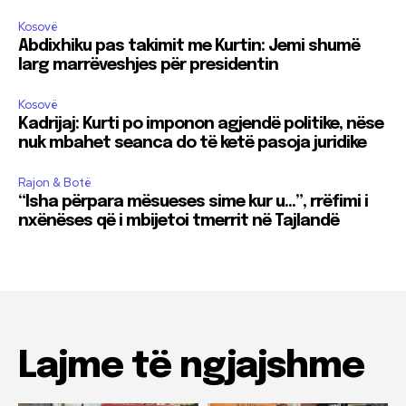
Kosovë
Abdixhiku pas takimit me Kurtin: Jemi shumë
larg marrëveshjes për presidentin
Kosovë
Kadrijaj: Kurti po imponon agjendë politike, nëse
nuk mbahet seanca do të ketë pasoja juridike
Rajon & Botë
“Isha përpara mësueses sime kur u…”, rrëfimi i
nxënëses që i mbijetoi tmerrit në Tajlandë
Lajme të ngjajshme