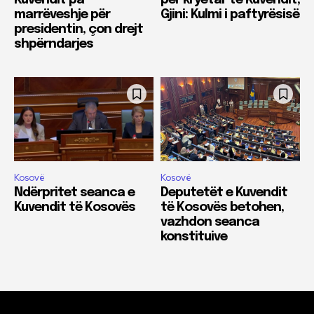
Kuvendit pa
për kryetar të Kuvendit,
marrëveshje për
Gjini: Kulmi i paftyrësisë
presidentin, çon drejt
shpërndarjes
Kosovë
Kosovë
Ndërpritet seanca e
Deputetët e Kuvendit
Kuvendit të Kosovës
të Kosovës betohen,
vazhdon seanca
konstituive