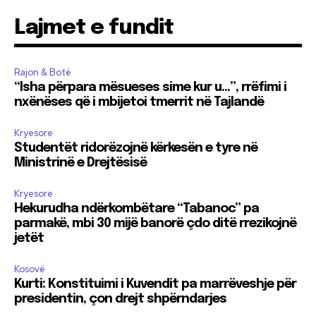
Lajmet e fundit
Rajon & Botë
“Isha përpara mësueses sime kur u…”, rrëfimi i
nxënëses që i mbijetoi tmerrit në Tajlandë
Kryesore
Studentët ridorëzojnë kërkesën e tyre në
Ministrinë e Drejtësisë
Kryesore
Hekurudha ndërkombëtare “Tabanoc” pa
parmakë, mbi 30 mijë banorë çdo ditë rrezikojnë
jetët
Kosovë
Kurti: Konstituimi i Kuvendit pa marrëveshje për
presidentin, çon drejt shpërndarjes