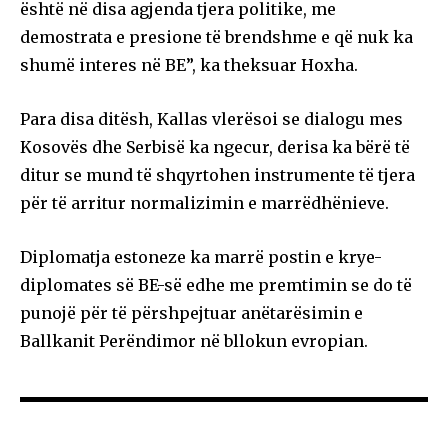
është në disa agjenda tjera politike, me
demostrata e presione të brendshme e që nuk ka
shumë interes në BE”, ka theksuar Hoxha.
Para disa ditësh, Kallas vlerësoi se dialogu mes
Kosovës dhe Serbisë ka ngecur, derisa ka bërë të
ditur se mund të shqyrtohen instrumente të tjera
për të arritur normalizimin e marrëdhënieve.
Diplomatja estoneze ka marrë postin e krye-
diplomates së BE-së edhe me premtimin se do të
punojë për të përshpejtuar anëtarësimin e
Ballkanit Perëndimor në bllokun evropian.