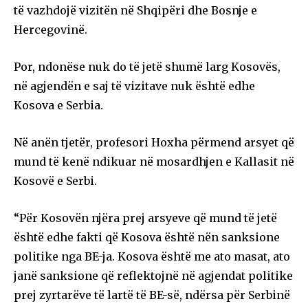
të vazhdojë vizitën në Shqipëri dhe Bosnje e
Hercegovinë.
Por, ndonëse nuk do të jetë shumë larg Kosovës,
në agjendën e saj të vizitave nuk është edhe
Kosova e Serbia.
Në anën tjetër, profesori Hoxha përmend arsyet që
mund të kenë ndikuar në mosardhjen e Kallasit në
Kosovë e Serbi.
“Për Kosovën njëra prej arsyeve që mund të jetë
është edhe fakti që Kosova është nën sanksione
politike nga BE-ja. Kosova është me ato masat, ato
janë sanksione që reflektojnë në agjendat politike
prej zyrtarëve të lartë të BE-së, ndërsa për Serbinë