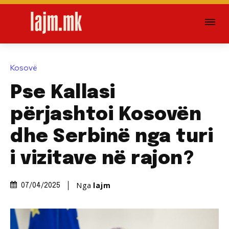
Kosovë
Pse Kallasi
përjashtoi Kosovën
dhe Serbinë nga turi
i vizitave në rajon?
Nga
lajm
07/04/2025