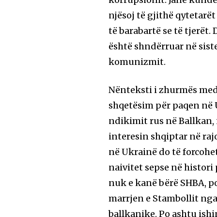
njësoj të gjithë qytetar
të barabartë se të tjerët
është shndërruar në siste
komunizmit.
Nënteksti i zhurmës med
shqetësim për paqen në U
ndikimit rus në Ballkan, 
interesin shqiptar në r
në Ukrainë do të forcohe
naivitet sepse në histori
nuk e kanë bërë SHBA, po
marrjen e Stambollit nga 
ballkanike. Po ashtu ishi