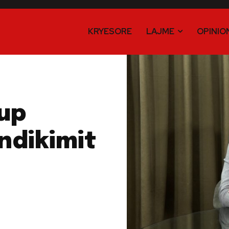
KRYESORE
LAJME
OPINIO
kup
 ndikimit