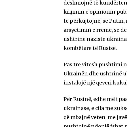
dëshmojnë të kundërtën. 
krijimin e opinionin pub
të përkujtojnë, se Putin
arsyetimin e rremë, se d
ushtrinë naziste ukraina
kombëtare të Rusisë.
Pas tre vitesh pushtimi 
Ukrainën dhe ushtrinë uk
instalojë një qeveri kuku
Për Rusinë, edhe më i pa
ukrainase, e cila me suks
që mbajnë veten, me jav
pushtojnë ndonjë fshat 