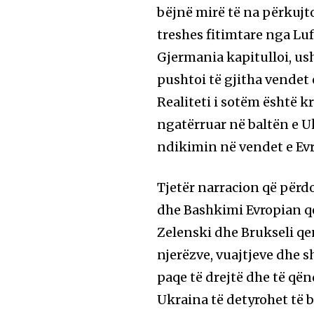
bëjnë mirë të na përkujtoj
treshes fitimtare nga Luf
Gjermania kapitulloi, us
pushtoi të gjitha vendet 
Realiteti i sotëm është kr
ngatërruar në baltën e Uk
ndikimin në vendet e Evr
Tjetër narracion që përd
dhe Bashkimi Evropian qe
Zelenski dhe Brukseli qe
njerëzve, vuajtjeve dhe s
paqe të drejtë dhe të që
Ukraina të detyrohet të b