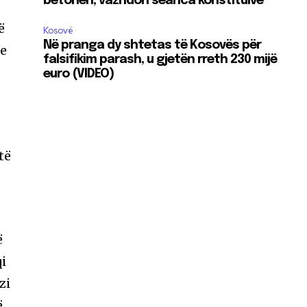
betohen, vazhdon seanca konstituive
ë
Kosovë
Në pranga dy shtetas të Kosovës për
me
falsifikim parash, u gjetën rreth 230 mijë
euro (VIDEO)
të
ë
qi
zi
ë