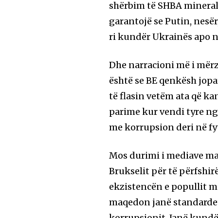
shërbim të SHBA mineralet
garantojë se Putin, nesër
ri kundër Ukrainës apo n
Dhe narracioni më i mërz
është se BE qenkësh jop
të flasin vetëm ata që k
parime kur vendi tyre ng
me korrupsion deri në fyt
Mos durimi i mediave maq
Brukselit për të përfshi
ekzistencën e popullit m
maqedon janë standardet 
korrupsionit. Janë kundër