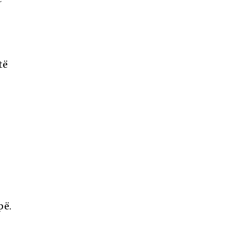
të
pë.