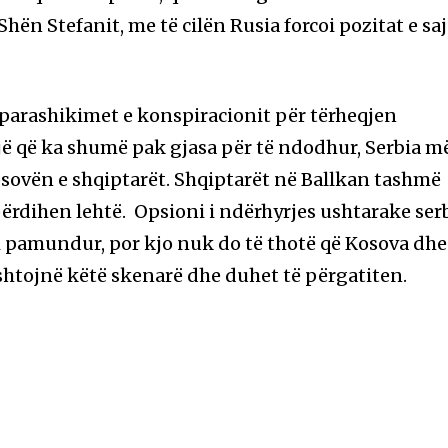
ën Stefanit, me të cilën Rusia forcoi pozitat e saj
 parashikimet e konspiracionit për tërheqjen
ë që ka shumë pak gjasa për të ndodhur, Serbia m
ovën e shqiptarët. Shqiptarët në Ballkan tashmë
ërdihen lehtë. Opsioni i ndërhyrjes ushtarake ser
i pamundur, por kjo nuk do të thotë që Kosova dhe
shtojnë këtë skenarë dhe duhet të përgatiten.