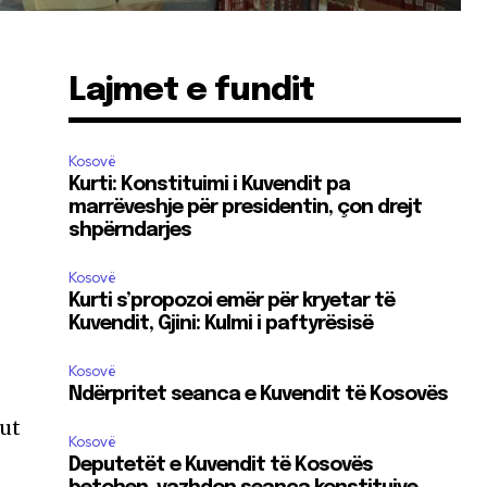
Lajmet e fundit
Kosovë
Kurti: Konstituimi i Kuvendit pa
marrëveshje për presidentin, çon drejt
shpërndarjes
Kosovë
Kurti s’propozoi emër për kryetar të
Kuvendit, Gjini: Kulmi i paftyrësisë
Kosovë
Ndërpritet seanca e Kuvendit të Kosovës
iut
Kosovë
Deputetët e Kuvendit të Kosovës