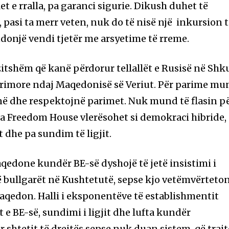
 e rralla, pa garanci sigurie. Dikush duhet të
, pasi ta merr veten, nuk do të nisë një inkursion 
donjë vendi tjetër me arsyetime të rreme.
itshëm që kanë përdorur tellallët e Rusisë në Shk
arimore ndaj Maqedonisë së Veriut. Për parime mu
anë dhe respektojnë parimet. Nuk mund të flasin p
a Freedom House vlerësohet si demokraci hibride,
 dhe pa sundim të ligjit.
edone kundër BE-së dyshojë të jetë insistimi i
rë bullgarët në Kushtetutë, sepse kjo vetëmvërteto
aqedon. Halli i eksponentëve të establishmentit
e BE-së, sundimi i ligjit dhe lufta kundër
 shtetit të drejtës sepse nuk duan sistem, që traj