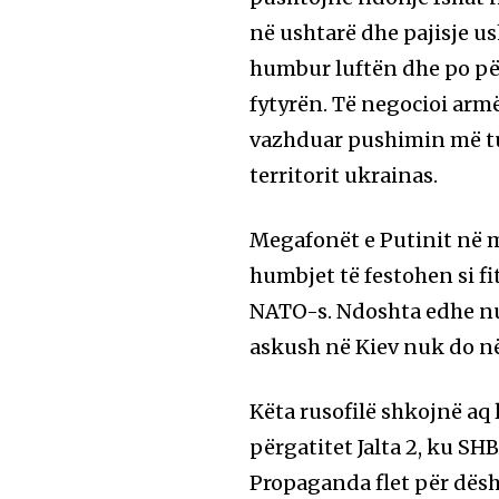
në ushtarë dhe pajisje us
humbur luftën dhe po për
fytyrën. Të negocioi arm
vazhduar pushimin më tutj
territorit ukrainas.
Megafonët e Putinit në 
humbjet të festohen si f
NATO-s. Ndoshta edhe nuk
askush në Kiev nuk do 
Këta rusofilë shkojnë aq
përgatitet Jalta 2, ku SH
Propaganda flet për dëshi