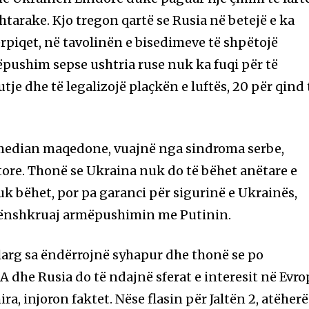
htarake. Kjo tregon qartë se Rusia në betejë e ka
piqet, në tavolinën e bisedimeve të shpëtojë
ëpushim sepse ushtria ruse nuk ka fuqi për të
e dhe të legalizojë plaçkën e luftës, 20 për qind 
median maqedone, vuajnë nga sindroma serbe,
itore. Thonë se Ukraina nuk do të bëhet anëtare e
 bëhet, por pa garanci për sigurinë e Ukrainës,
nënshkruaj armëpushimin me Putinin.
 larg sa ëndërrojnë syhapur dhe thonë se po
BA dhe Rusia do të ndajnë sferat e interesit në Evro
ra, injoron faktet. Nëse flasin për Jaltën 2, atëherë