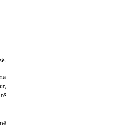
së.
ina
ur,
 të
 në