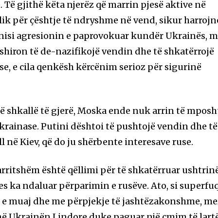
Të gjithë këta njerëz që marrin pjesë aktive në
lik për çështje të ndryshme në vend, sikur harrojn
, nisi agresionin e paprovokuar kundër Ukrainës, 
ëshiron të de-nazifikojë vendin dhe të shkatërrojë
se, e cila qenkësh kërcënim serioz për sigurinë
në shkallë të gjerë, Moska ende nuk arrin të mposh
rainase. Putini dështoi të pushtojë vendin dhe të
ll në Kiev, që do ju shërbente interesave ruse.
arritshëm është qëllimi për të shkatërruar ushtrin
es ka ndaluar përparimin e rusëve. Ato, si superfu
ë e muaj dhe me përpjekje të jashtëzakonshme, me
në Ukrainën Lindore duke paguar një çmim të lart