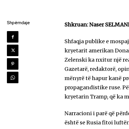
Shpërndaje
Shkruan: Naser SELMAN
Shfaqja publike e mospa
kryetarit amerikan Donal
Zelenski ka nxitur një r
Gazetarë, redaktorë, opin
mënyrë të hapur kanë pr
propagandistike ruse. Pë
kryetarin Tramp, që ka m
Narracioni i parë që për
është se Rusia fitoi luft