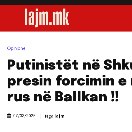
Opinione
Putinistët në Sh
presin forcimin e
rus në Ballkan !!
Nga
lajm
07/03/2025