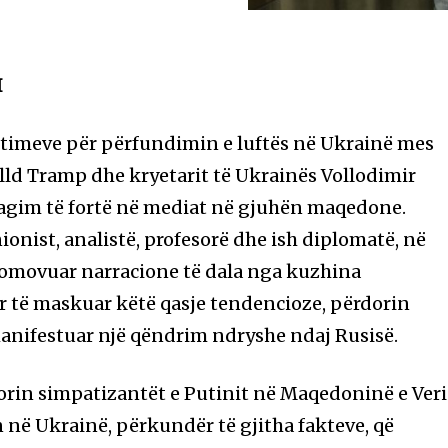
I
jtimeve për përfundimin e luftës në Ukrainë mes
ld Tramp dhe kryetarit të Ukrainës Vollodimir
eagim të fortë në mediat në gjuhën maqedone.
ionist, analistë, profesorë dhe ish diplomatë, në
omovuar narracione të dala nga kuzhina
r të maskuar këtë qasje tendencioze, përdorin
anifestuar një qëndrim ndryshe ndaj Rusisë.
dorin simpatizantët e Putinit në Maqedoninë e Ver
ën në Ukrainë, përkundër të gjitha fakteve, që