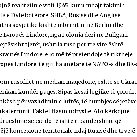
në realitetin e vitit 1945, kur u mbajt takimi i
ta e Dytë botërore, SHBA, Rusisë dhe Anglisë.
htria sovjetike kishte mbërritur në Berlin dhe
e Evropës Lindore, nga Polonia deri në Bullgari.
ejtësisht tjetër, ushtria ruse për tre vite është
rainës Lindore, e jo më të pretendojë të rikthejë
opës Lindore, të gjitha anëtare të NATO-s dhe BE-
orin rusofilët në median maqedone, është se Ukra
nkan kundër paqes. Sipas kësaj logjike të çorodit
nkësh për vazhdimin e luftës, të humbjes së jetëve
hkatërrimit. Faktet flasin ndryshe. Ato kërkojnë
ndrueshme sepse do të ishte e pandershme që
ëjë koncesione territoriale ndaj Rusisë dhe ti vejë