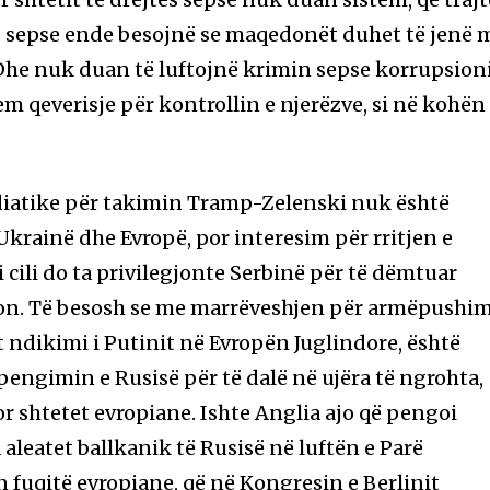
ët sepse ende besojnë se maqedonët duhet të jenë 
. Dhe nuk duan të luftojnë krimin sepse korrupsion
m qeverisje për kontrollin e njerëzve, si në kohën
iatike për takimin Tramp-Zelenski nuk është
krainë dhe Evropë, por interesim për rritjen e
i cili do ta privilegjonte Serbinë për të dëmtuar
ajon. Të besosh se me marrëveshjen për armëpushi
t ndikimi i Putinit në Evropën Juglindore, është
 pengimin e Rusisë për të dalë në ujëra të ngrohta,
r shtetet evropiane. Ishte Anglia ajo që pengoi
aleatet ballkanik të Rusisë në luftën e Parë
n fuqitë evropiane, që në Kongresin e Berlinit