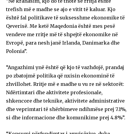
“Në krahasim, kjo do të thotë se rritja është
trefish më e madhe se ajo e vitit të kaluar. Kjo
është fal politikave të suksesshme ekonomike të
Qeverisë. Me ketë Maqedonia është mes pesë
vendeve me rritje më të shpejtë ekonomike në
Evropë, para nesh janë Irlanda, Danimarka dhe
Polonia”.
“Angazhimi ynë është që kjo të vazhdojë, prandaj
po zbatojmë politika që nxisin ekonominë të
zhvillohet. Rritje më e madhe u vu re në sektorët:
Ndërtimtari dhe aktivitete profesionale,
shkencore dhe teknike, aktivitete administrative
dhe veprimtari të shërbimeve ndihmëse prej 7.1%,
si dhe informacione dhe komunikime prej 4.8%”.
“Konsumi përfundimtar i amvisërive, duke