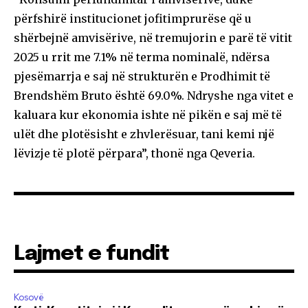
përfshirë institucionet jofitimprurëse që u
shërbejnë amvisërive, në tremujorin e parë të vitit
2025 u rrit me 7.1% në terma nominalë, ndërsa
pjesëmarrja e saj në strukturën e Prodhimit të
Brendshëm Bruto është 69.0%. Ndryshe nga vitet e
kaluara kur ekonomia ishte në pikën e saj më të
ulët dhe plotësisht e zhvlerësuar, tani kemi një
lëvizje të plotë përpara”, thonë nga Qeveria.
Lajmet e fundit
Kosovë