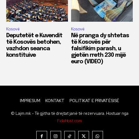
Kosovë
Kosovë
Deputetët e Kuvendit
Në pranga dy shtetas
të Kosovës betohen,
të Kosovës për
vazhdon seanca
falsifikim parash, u
konstituive
gjetën rreth 230 mijë
euro (VIDEO)
IMPRESUM
KONTAKT
POLITIKAT E PRIVATËSISË
© Lajm.mk - Të gjitha të drejtat janë të rezervuara. Hostuar nga
FidaHost.com