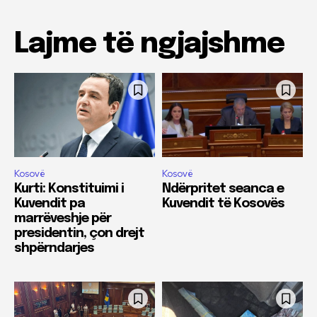
Lajme të ngjajshme
Kosovë
Kosovë
Kurti: Konstituimi i
Ndërpritet seanca e
Kuvendit pa
Kuvendit të Kosovës
marrëveshje për
presidentin, çon drejt
shpërndarjes