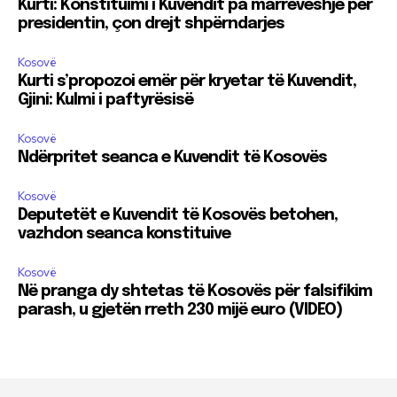
Kurti: Konstituimi i Kuvendit pa marrëveshje për
presidentin, çon drejt shpërndarjes
Kosovë
Kurti s’propozoi emër për kryetar të Kuvendit,
Gjini: Kulmi i paftyrësisë
Kosovë
Ndërpritet seanca e Kuvendit të Kosovës
Kosovë
Deputetët e Kuvendit të Kosovës betohen,
vazhdon seanca konstituive
Kosovë
Në pranga dy shtetas të Kosovës për falsifikim
parash, u gjetën rreth 230 mijë euro (VIDEO)