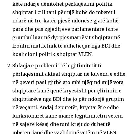
këtë ndarje dëmtohet përfaqësimi politik
shqiptar i cili tani për një kohë do mbetet i
ndarë në tre-katër pjesë ndonëse gjatë kohë,
para dhe pas zgjedhjeve parlamentare ishte
grumbulluar në dy: pjesmarrësit shqiptar në
frontin multietnik të udhëhequr nga BDI dhe
koalicioni politik shqiptar VLEN.
Shfaqja e problemit të legjitimitetit të
përfaqësimit aktual shqiptar në kuvend e edhe
në qeveri pasi gjithë ato mbi njëqind mijë vota
shqiptare kanë qenë kryesisht për çlirimin e
shqiptarëve nga BDI dhe jo për ndonjë grupim
në veçanti. Andaj deputetët, kryetarët e edhe
funksionarët kanë marrë legjitimitetin vetëm
në saje të kësaj dhe tani krejt do duhet të
mbeten, janë dhe vazhdojnë vetëm në VLEN.