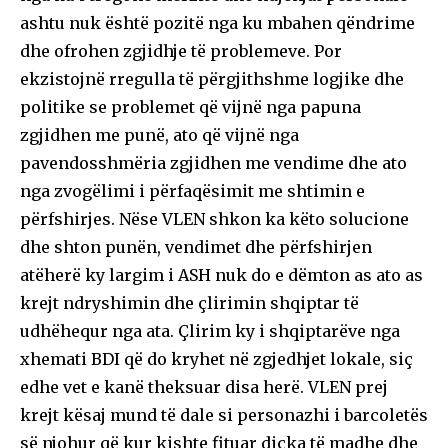
ashtu nuk është pozitë nga ku mbahen qëndrime
dhe ofrohen zgjidhje të problemeve. Por
ekzistojnë rregulla të përgjithshme logjike dhe
politike se problemet që vijnë nga papuna
zgjidhen me punë, ato që vijnë nga
pavendosshmëria zgjidhen me vendime dhe ato
nga zvogëlimi i përfaqësimit me shtimin e
përfshirjes. Nëse VLEN shkon ka këto solucione
dhe shton punën, vendimet dhe përfshirjen
atëherë ky largim i ASH nuk do e dëmton as ato as
krejt ndryshimin dhe çlirimin shqiptar të
udhëhequr nga ata. Çlirim ky i shqiptarëve nga
xhemati BDI që do kryhet në zgjedhjet lokale, siç
edhe vet e kanë theksuar disa herë. VLEN prej
krejt kësaj mund të dale si personazhi i barcoletës
së njohur që kur kishte fituar diçka të madhe dhe