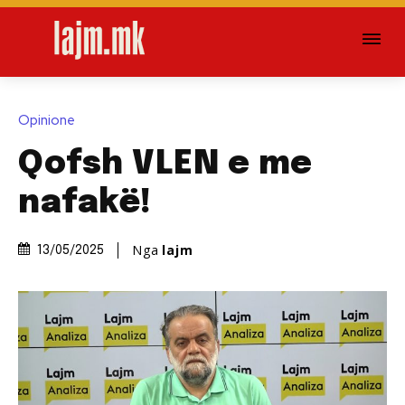
Opinione
Qofsh VLEN e me
nafakë!
Nga
lajm
13/05/2025