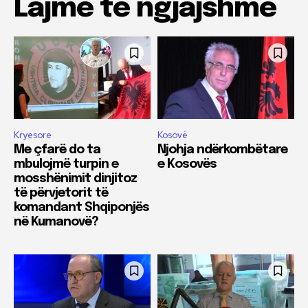
Lajme të ngjajshme
Kryesore
Kosovë
Me çfarë do ta
Njohja ndërkombëtare
mbulojmë turpin e
e Kosovës
mosshënimit dinjitoz
të përvjetorit të
komandant Shqiponjës
në Kumanovë?