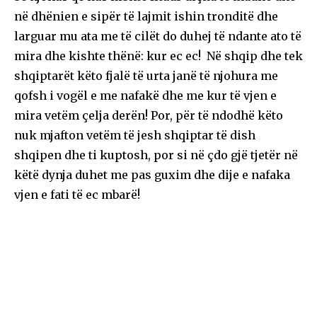
në dhënien e sipër të lajmit ishin tronditë dhe
larguar mu ata me të cilët do duhej të ndante ato të
mira dhe kishte thënë: kur ec ec! Në shqip dhe tek
shqiptarët këto fjalë të urta janë të njohura me
qofsh i vogël e me nafakë dhe me kur të vjen e
mira vetëm çelja derën! Por, për të ndodhë këto
nuk mjafton vetëm të jesh shqiptar të dish
shqipen dhe ti kuptosh, por si në çdo gjë tjetër në
këtë dynja duhet me pas guxim dhe dije e nafaka
vjen e fati të ec mbarë!