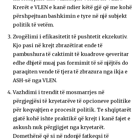
Krerët e VLEN e kanë ndier këtë gjë që me kohë
përshpejtuan bashkimin e tyre në një subjekt
politik të vetëm.
Zvogëlimi i efikasitetit të pushtetit ekzekutiv.
Kjo pasi në krejt zbrazëtirat ende të
pambushura të caktimit të kuadrove qeveritar
edhe dhjetë muaj pas formimit të së njëjtës do
paraqiten vende të tjera të zbrazura nga ikja e
ASH-së nga VLEN.
Vazhdimi i trendit të mosmarrjes në
përgjegjësi të kryetarëve të opcioneve politike
për keqvajtjen e procesit politik. Te shqiptarët
gjatë kohë ishte praktikë që krejt i kanë fajet e
askush nuk përgjigjet nga kryetarët.
Domethënë që si në ndonjë fatkeqsi të