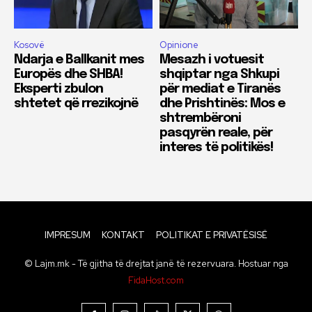
Kosovë
Opinione
Ndarja e Ballkanit mes
Mesazh i votuesit
Europës dhe SHBA!
shqiptar nga Shkupi
Eksperti zbulon
për mediat e Tiranës
shtetet që rrezikojnë
dhe Prishtinës: Mos e
shtrembëroni
pasqyrën reale, për
interes të politikës!
IMPRESUM
KONTAKT
POLITIKAT E PRIVATËSISË
© Lajm.mk - Të gjitha të drejtat janë të rezervuara. Hostuar nga
FidaHost.com