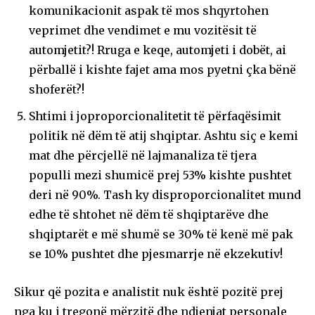
komunikacionit aspak të mos shqyrtohen
veprimet dhe vendimet e mu vozitësit të
automjetit?! Rruga e keqe, automjeti i dobët, ai
përballë i kishte fajet ama mos pyetni çka bënë
shoferët?!
Shtimi i joproporcionalitetit të përfaqësimit
politik në dëm të atij shqiptar. Ashtu siç e kemi
mat dhe përcjellë në lajmanaliza të tjera
populli mezi shumicë prej 53% kishte pushtet
deri në 90%. Tash ky disproporcionalitet mund
edhe të shtohet në dëm të shqiptarëve dhe
shqiptarët e më shumë se 30% të kenë më pak
se 10% pushtet dhe pjesmarrje në ekzekutiv!
Sikur që pozita e analistit nuk është pozitë prej
nga ku i tregonë mërzitë dhe ndjenjat personale