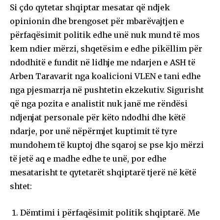
Si çdo qytetar shqiptar mesatar që ndjek
opinionin dhe brengoset për mbarëvajtjen e
përfaqësimit politik edhe unë nuk mund të mos
kem ndier mërzi, shqetësim e edhe pikëllim për
ndodhitë e fundit në lidhje me ndarjen e ASH të
Arben Taravarit nga koalicioni VLEN e tani edhe
nga pjesmarrja në pushtetin ekzekutiv. Sigurisht
që nga pozita e analistit nuk janë me rëndësi
ndjenjat personale për këto ndodhi dhe këtë
ndarje, por unë nëpërmjet kuptimit të tyre
mundohem të kuptoj dhe sqaroj se pse kjo mërzi
të jetë aq e madhe edhe te unë, por edhe
mesatarisht te qytetarët shqiptarë tjerë në këtë
shtet:
Dëmtimi i përfaqësimit politik shqiptarë. Me