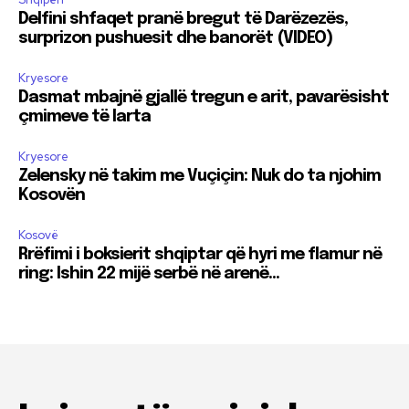
Delfini shfaqet pranë bregut të Darëzezës,
surprizon pushuesit dhe banorët (VIDEO)
Kryesore
Dasmat mbajnë gjallë tregun e arit, pavarësisht
çmimeve të larta
Kryesore
Zelensky në takim me Vuçiçin: Nuk do ta njohim
Kosovën
Kosovë
Rrëfimi i boksierit shqiptar që hyri me flamur në
ring: Ishin 22 mijë serbë në arenë…