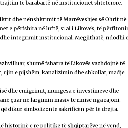
trajtim të barabartë në institucionet shtetërore.
iktit dhe nënshkrimit të Marrëveshjes së Ohrit në
et e përfshira në luftë, si ai i Likovës, të përfitoni
 dhe integrimit institucional. Megjithatë, ndodhi 
azhvilluar, shumë fshatra të Likovës vazhdojnë të
 ujin e pijshëm, kanalizimin dhe shkollat, madje
sisë dhe emigrimit, mungesa e investimeve dhe
anë çuar në largimin masiv të rinisë nga rajoni,
 që dikur simbolizonte sakrificën për të drejta.
ë historinë e re politike të shqiptarëve në vend,