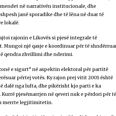
ërmendet në narrativën institucionale, dhe
 shpesh janë sporadike dhe të lëna në duar të
e lokalë.
jtoi rajonin e Likovës si pjesë integrale të
it. Mungoi një qasje e koordinuar për të shndërrua
në qendra zhvillimi dhe nderimi.
“zonë e sigurt” në aspektin elektoral për partitë
rësuar përtej votës. Ky rajon prej vitit 2001 është
së dalë nga lufta, dhe pikërisht kjo parti e ka
. Kurrë pjesëmarrjen në qeveri nuk e përdori për t
 merrte legjitimitetin.