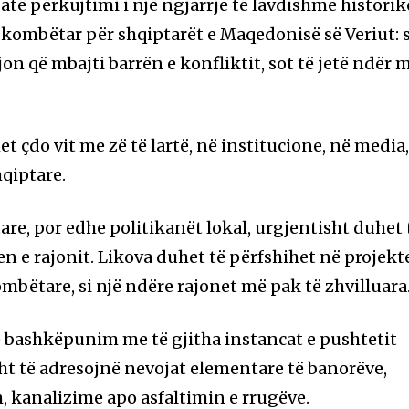
të përkujtimi i një ngjarrje të lavdishme historik
i kombëtar për shqiptarët e Maqedonisë së Veriut: s
on që mbajti barrën e konfliktit, sot të jetë ndër 
et çdo vit me zë të lartë, në institucione, në media
hqiptare.
are, por edhe politikanët lokal, urgjentisht duhet 
n e rajonit. Likova duhet të përfshihet në projekt
mbëtare, si një ndëre rajonet më pak të zhvilluara
 bashkëpunim me të gjitha instancat e pushtetit
ht të adresojnë nevojat elementare të banorëve,
, kanalizime apo asfaltimin e rrugëve.