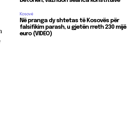
betohen, vazhdon seanca konstituive
Kosovë
Në pranga dy shtetas të Kosovës për
falsifikim parash, u gjetën rreth 230 mijë
n
euro (VIDEO)
e