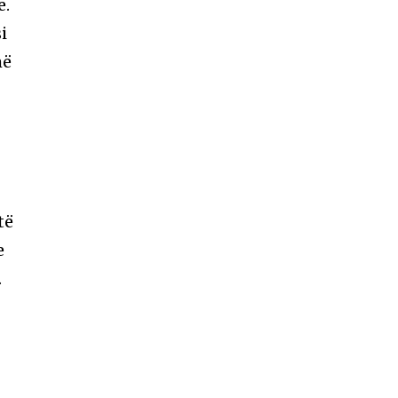
e.
i
më
,
të
e
.