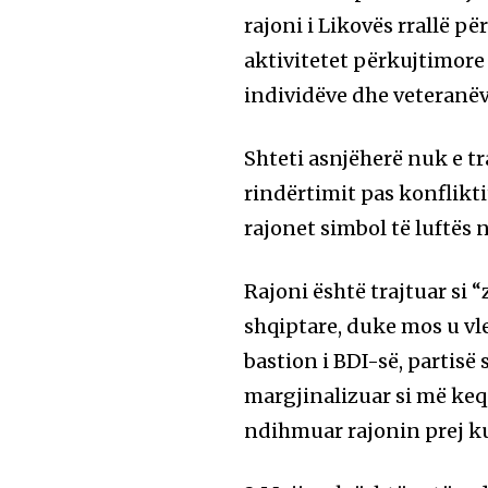
rajoni i Likovës rrallë p
aktivitetet përkujtimore
individëve dhe veteranëv
Shteti asnjëherë nuk e tra
rindërtimit pas konflikt
rajonet simbol të luftës 
Rajoni është trajtuar si 
shqiptare, duke mos u vle
bastion i BDI-së, partisë 
margjinalizuar si më keq
ndihmuar rajonin prej ku