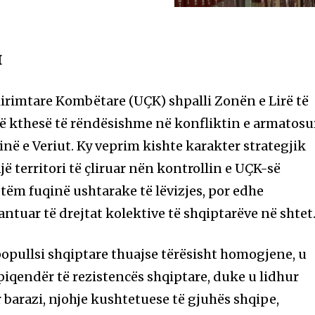
I
lirimtare Kombëtare (UÇK) shpalli Zonën e Lirë të
ë kthesë të rëndësishme në konfliktin e armatosu
në e Veriut. Ky veprim kishte karakter strategjik
jë territori të çliruar nën kontrollin e UÇK-së
tëm fuqinë ushtarake të lëvizjes, por edhe
ntuar të drejtat kolektive të shqiptarëve në shtet
popullsi shqiptare thuajse tërësisht homogjene, u
piqendër të rezistencës shqiptare, duke u lidhur
barazi, njohje kushtetuese të gjuhës shqipe,