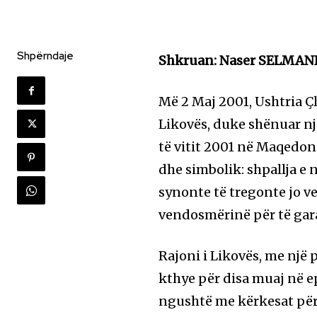
Shpërndaje
Shkruan: Naser SELMAN
Më 2 Maj 2001, Ushtria Ç
Likovës, duke shënuar nj
të vitit 2001 në Maqedoni
dhe simbolik: shpallja e n
synonte të tregonte jo ve
vendosmërinë për të gara
Rajoni i Likovës, me një 
kthye për disa muaj në e
ngushtë me kërkesat për 