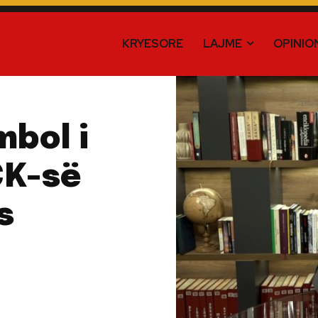
KRYESORE
LAJME
OPINIO
mbol i
ÇK-së
s