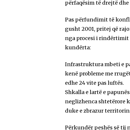
përfaqësim të drejtë dhe 
Pas përfundimit të konfl
gusht 2001, pritej që rajon
nga procesi i rindërtimit
kundërta:
Infrastruktura mbeti e p
kenë probleme me rrugët,
edhe 24 vite pas luftës.
Shkalla e lartë e papunë
neglizhenca shtetërore k
duke e zbrazur territorin
Përkundër peshës së tij n