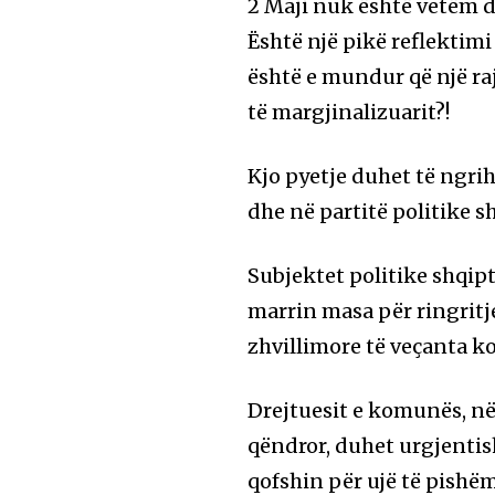
2 Maji nuk është vetëm da
Është një pikë reflektim
është e mundur që një raj
të margjinalizuarit?!
Kjo pyetje duhet të ngrih
dhe në partitë politike s
Subjektet politike shqipt
marrin masa për ringritje
zhvillimore të veçanta ko
Drejtuesit e komunës, në
qëndror, duhet urgjentis
qofshin për ujë të pishëm