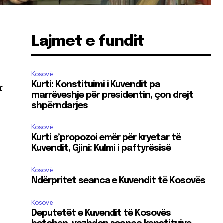
Lajmet e fundit
Kosovë
Kurti: Konstituimi i Kuvendit pa
r
marrëveshje për presidentin, çon drejt
shpërndarjes
Kosovë
Kurti s’propozoi emër për kryetar të
Kuvendit, Gjini: Kulmi i paftyrësisë
.
Kosovë
Ndërpritet seanca e Kuvendit të Kosovës
Kosovë
Deputetët e Kuvendit të Kosovës