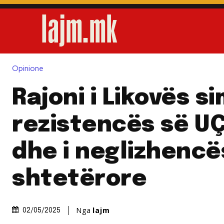
Opinione
Rajoni i Likovës si
rezistencës së U
dhe i neglizhencë
shtetërore
Nga
lajm
02/05/2025