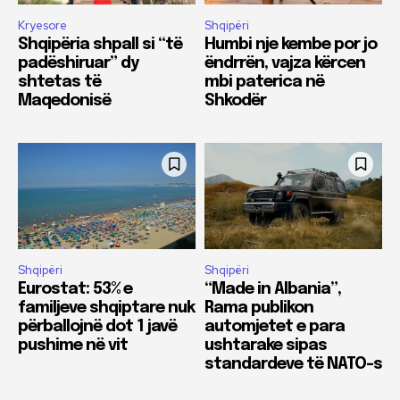
Kryesore
Shqipëri
Shqipëria shpall si “të
Humbi nje kembe por jo
padëshiruar” dy
ëndrrën, vajza kërcen
shtetas të
mbi paterica në
Maqedonisë
Shkodër
Shqipëri
Shqipëri
Eurostat: 53% e
“Made in Albania”,
familjeve shqiptare nuk
Rama publikon
përballojnë dot 1 javë
automjetet e para
pushime në vit
ushtarake sipas
standardeve të NATO-s