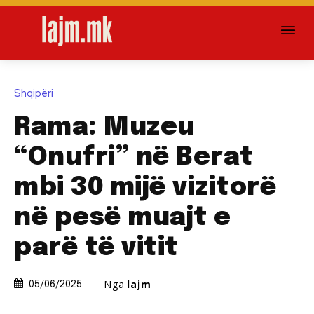
Shqipëri
Rama: Muzeu
“Onufri” në Berat
mbi 30 mijë vizitorë
në pesë muajt e
parë të vitit
Nga
lajm
05/06/2025