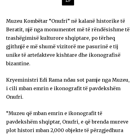
Muzeu Kombëtar “Onufri” në kalanë historike të
Beratit, një nga monumentet më të rëndësishme të
trashëgimisë kulturore shqiptare, po tërheq
gjithnjë e më shumë vizitorë me pasurinë e tij
unike të artefakteve kishtare dhe ikonografisë
bizantine.
Kryeministri Edi Rama ndau sot pamje nga Muzeu,
i cili mban emrin e ikonografit të pavdekshëm
Onufri.
“Muzeu që mban emrin e ikonografit të
pavdekshëm shqiptar, Onufri, e që brenda mureve
plot histori mban 2,000 objekte të përzgjedhura