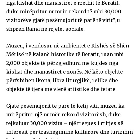
nga kishat dhe manastiret e rrethit të Beratit,
duke mirëpritur numrin rekord të mbi 30,000
vizitorëve gjatë pesëmujorit të parë të vitit”, u
shpreh Rama në rrjetet sociale.
Muzeu, i vendosur në ambientet e Kishës së Shën
Mërisë në kalanë historike të Beratit, ruan mbi
2,000 objekte të përzgjedhura me kujdes nga
kishat dhe manastiret e zonës. Në këto objekte
përfshihen ikona, libra liturgjikë, relike dhe
objekte të tjera me vlerë artistike dhe fetare.
Gjatë pesëmujorit të parë të këtij viti, muzeu ka
mirëpritur një numër rekord vizitorësh, duke
tejkaluar 30,000 vizita – një tregues i rritjes së
interesit për trashëgiminë kulturore dhe turizmin