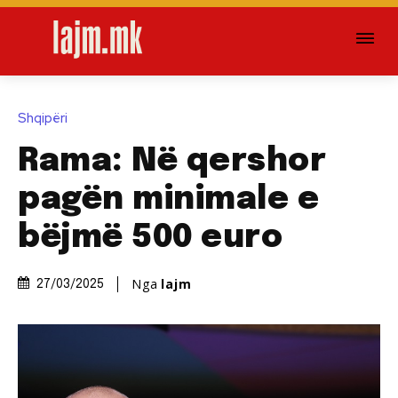
Shqipëri
Rama: Në qershor
pagën minimale e
bëjmë 500 euro
Nga
lajm
27/03/2025