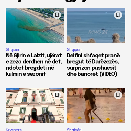
Shqipëri
Shqipëri
Në Gjirin e Lalzit, ujërat
Delfini shfaqet pranë
e zeza derdhen në det,
bregut të Darëzezës,
ndotet bregdeti në
surprizon pushuesit
kulmin e sezonit
dhe banorët (VIDEO)
Kryesore
Shqipëri