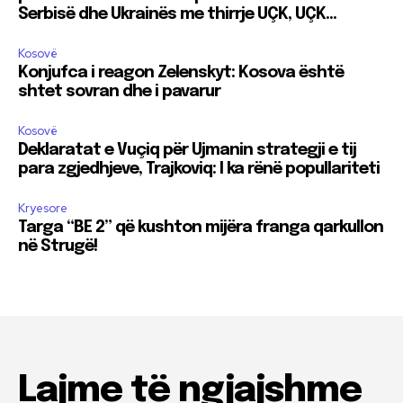
Serbisë dhe Ukrainës me thirrje UÇK, UÇK…
Kosovë
Konjufca i reagon Zelenskyt: Kosova është
shtet sovran dhe i pavarur
Kosovë
Deklaratat e Vuçiq për Ujmanin strategji e tij
para zgjedhjeve, Trajkoviq: I ka rënë popullariteti
Kryesore
Targa “BE 2” që kushton mijëra franga qarkullon
në Strugë!
Lajme të ngjajshme