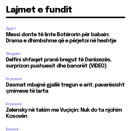
Lajmet e fundit
Sport
Messi donte të linte Botërorin për babain:
Drama e dhimbshme që e përjetoi në heshtje
Shqipëri
Delfini shfaqet pranë bregut të Darëzezës,
surprizon pushuesit dhe banorët (VIDEO)
Kryesore
Dasmat mbajnë gjallë tregun e arit, pavarësisht
çmimeve të larta
Kryesore
Zelensky në takim me Vuçiçin: Nuk do ta njohim
Kosovën
Kosovë