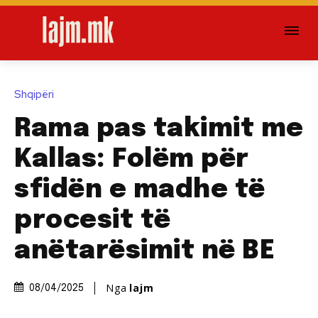
Shqipëri
Rama pas takimit me
Kallas: Folëm për
sfidën e madhe të
procesit të
anëtarësimit në BE
Nga
lajm
08/04/2025