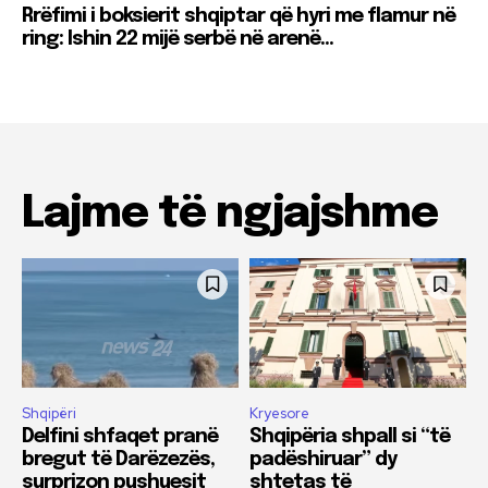
Rrëfimi i boksierit shqiptar që hyri me flamur në
ring: Ishin 22 mijë serbë në arenë…
Lajme të ngjajshme
Shqipëri
Kryesore
Delfini shfaqet pranë
Shqipëria shpall si “të
bregut të Darëzezës,
padëshiruar” dy
surprizon pushuesit
shtetas të