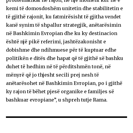
kemi të domosdoshëm unitetin dhe stabilitetin e
të gjithë rajonit, ku fatmirësisht të gjitha vendet
kanë synim të shpallur strategjik, anëtarësimin
në Bashkimin Evropian dhe ku ky destinacion
është një pikë referimi, jashtëzakonisht e
dobishme dhe ndihmuese për të kuptuar edhe
politikën e ditës dhe hapat që të gjithë së bashku
duhet të hedhim në të përditshmën tonë, në
mënyrë që jo thjesht secili prej nesh të
anëtarësohet në Bashkimin Evropian, po i gjithë
ky rajon të bëhet pjesë organike e familjes së
bashkuar evropiane”, u shpreh tutje Rama.