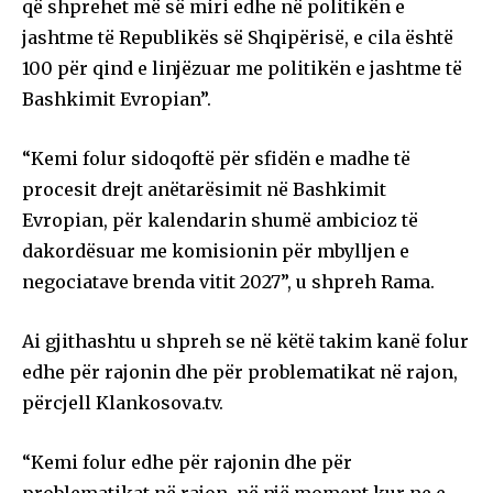
që shprehet më së miri edhe në politikën e
jashtme të Republikës së Shqipërisë, e cila është
100 për qind e linjëzuar me politikën e jashtme të
Bashkimit Evropian”.
“Kemi folur sidoqoftë për sfidën e madhe të
procesit drejt anëtarësimit në Bashkimit
Evropian, për kalendarin shumë ambicioz të
dakordësuar me komisionin për mbylljen e
negociatave brenda vitit 2027”, u shpreh Rama.
Ai gjithashtu u shpreh se në këtë takim kanë folur
edhe për rajonin dhe për problematikat në rajon,
përcjell Klankosova.tv.
“Kemi folur edhe për rajonin dhe për
problematikat në rajon, në një moment kur ne e