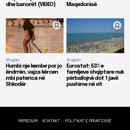
dhe banorët (VIDEO)
Maqedonisë
Shqipëri
Shqipëri
Humbi nje kembe por jo
Eurostat: 53% e
ëndrrën, vajza kërcen
familjeve shqiptare nuk
mbi paterica në
përballojnë dot 1 javë
Shkodër
pushime në vit
IMPRESUM
KONTAKT
POLITIKAT E PRIVATËSISË