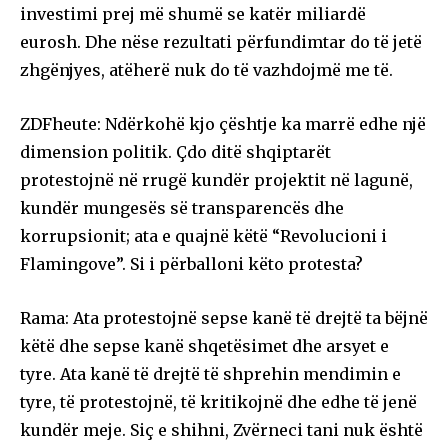
investimi prej më shumë se katër miliardë
eurosh. Dhe nëse rezultati përfundimtar do të jetë
zhgënjyes, atëherë nuk do të vazhdojmë me të.
ZDFheute: Ndërkohë kjo çështje ka marrë edhe një
dimension politik. Çdo ditë shqiptarët
protestojnë në rrugë kundër projektit në lagunë,
kundër mungesës së transparencës dhe
korrupsionit; ata e quajnë këtë “Revolucioni i
Flamingove”. Si i përballoni këto protesta?
Rama: Ata protestojnë sepse kanë të drejtë ta bëjnë
këtë dhe sepse kanë shqetësimet dhe arsyet e
tyre. Ata kanë të drejtë të shprehin mendimin e
tyre, të protestojnë, të kritikojnë dhe edhe të jenë
kundër meje. Siç e shihni, Zvërneci tani nuk është