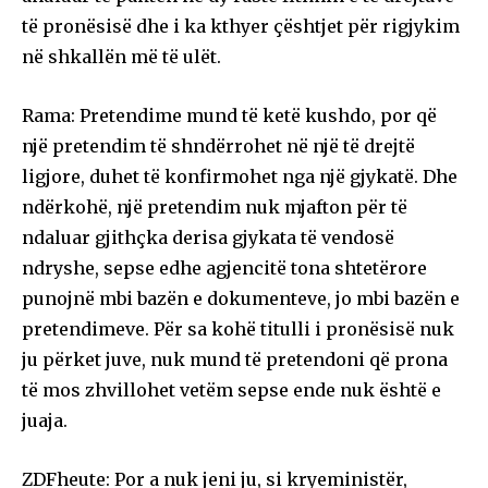
të pronësisë dhe i ka kthyer çështjet për rigjykim
në shkallën më të ulët.
Rama: Pretendime mund të ketë kushdo, por që
një pretendim të shndërrohet në një të drejtë
ligjore, duhet të konfirmohet nga një gjykatë. Dhe
ndërkohë, një pretendim nuk mjafton për të
ndaluar gjithçka derisa gjykata të vendosë
ndryshe, sepse edhe agjencitë tona shtetërore
punojnë mbi bazën e dokumenteve, jo mbi bazën e
pretendimeve. Për sa kohë titulli i pronësisë nuk
ju përket juve, nuk mund të pretendoni që prona
të mos zhvillohet vetëm sepse ende nuk është e
juaja.
ZDFheute: Por a nuk jeni ju, si kryeministër,