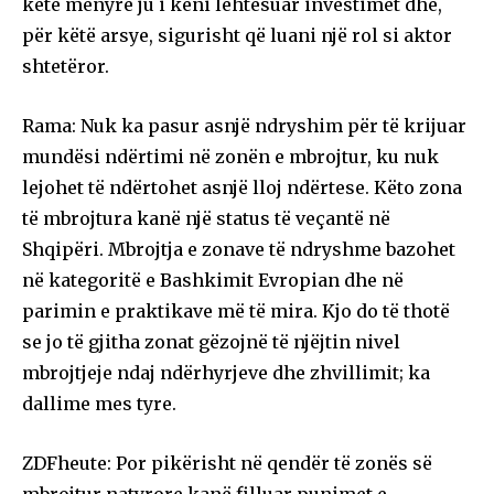
këtë mënyrë ju i keni lehtësuar investimet dhe,
për këtë arsye, sigurisht që luani një rol si aktor
shtetëror.
Rama: Nuk ka pasur asnjë ndryshim për të krijuar
mundësi ndërtimi në zonën e mbrojtur, ku nuk
lejohet të ndërtohet asnjë lloj ndërtese. Këto zona
të mbrojtura kanë një status të veçantë në
Shqipëri. Mbrojtja e zonave të ndryshme bazohet
në kategoritë e Bashkimit Evropian dhe në
parimin e praktikave më të mira. Kjo do të thotë
se jo të gjitha zonat gëzojnë të njëjtin nivel
mbrojtjeje ndaj ndërhyrjeve dhe zhvillimit; ka
dallime mes tyre.
ZDFheute: Por pikërisht në qendër të zonës së