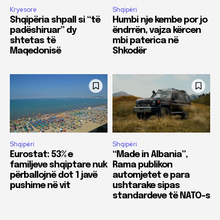
Kryesore
Shqipëri
Shqipëria shpall si “të
Humbi nje kembe por jo
padëshiruar” dy
ëndrrën, vajza kërcen
shtetas të
mbi paterica në
Maqedonisë
Shkodër
Shqipëri
Shqipëri
Eurostat: 53% e
“Made in Albania”,
familjeve shqiptare nuk
Rama publikon
përballojnë dot 1 javë
automjetet e para
pushime në vit
ushtarake sipas
standardeve të NATO-s