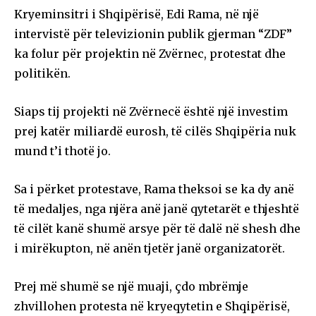
Kryeminsitri i Shqipërisë, Edi Rama, në një
intervistë për televizionin publik gjerman “ZDF”
ka folur për projektin në Zvërnec, protestat dhe
politikën.
Siaps tij projekti në Zvërnecë është një investim
prej katër miliardë eurosh, të cilës Shqipëria nuk
mund t’i thotë jo.
Sa i përket protestave, Rama theksoi se ka dy anë
të medaljes, nga njëra anë janë qytetarët e thjeshtë
të cilët kanë shumë arsye për të dalë në shesh dhe
i mirëkupton, në anën tjetër janë organizatorët.
Prej më shumë se një muaji, çdo mbrëmje
zhvillohen protesta në kryeqytetin e Shqipërisë,