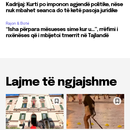
Kadrijaj: Kurti po imponon agjendë politike, nëse
nuk mbahet seanca do të ketë pasoja juridike
Rajon & Botë
“Isha përpara mësueses sime kur u…”, rrëfimi i
nxënëses që i mbijetoi tmerrit në Tajlandë
Lajme të ngjajshme