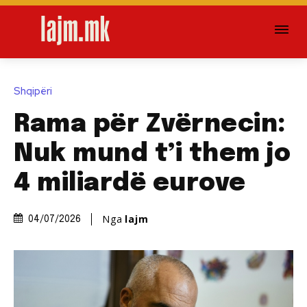
Shqipëri
Rama për Zvërnecin:
Nuk mund t’i them jo
4 miliardë eurove
Nga
lajm
04/07/2026