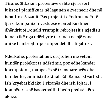
Tiranë. Shkaku i protestave është një resort
luksoz i planifikuar në lagunën e Zvërnecit dhe në
ishullin e Sazanit. Pas projektit qëndron, ndër të
tjera, kompania investuese e Jared Kushner,
dhëndrit të Donald Trumpit. Mbrojtësit e mjedisit
kanë frikë nga ndërhyrje të rënda në një zonë
unike të mbrojtur për shpendët dhe ligatinat.
Ndërkohë, protestat nuk drejtohen më vetëm
kundër projektit të ndërtimit, por edhe kundër
korrupsionit, mungesës së transparencës dhe
kundër kryeministrit aktual, Edi Rama. Ish-artisti,
ish-kryebashkiaku i Tiranës dhe ish-lojtari i
kombëtares së basketbollit i hedh poshtë këto
akuza.