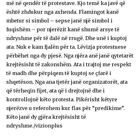
më në qendër të protestave. Kjo temë ka javë që
është zhdukur nga axhenda. Flamingot kanë
mbetur si simbol – sepse janë një simbol i
fuqishëm – por njerëzit kanë shumë arsye të
ndryshme për të dalë në rrugë. Dhe unë i kuptoj
ata. Nuk e kam fjalën për ta. Lëvizja protestuese
përbëhet nga dy pjesë. Nga njëra anë janë qytetarët
krejtësisht të zakonshëm. Ata i trajtoj me respekt
të madh dhe përpiqem të kuptoj se çfarë i
shqetëson. Nga ana tjetër janë organizatorët, ata
që tërheqin fijet, ata që i drejtojnë dhe i
kontrollojnë këto protesta. Pikërisht këtyre
njerëzve u referohem kur flas për “predikime”.
Këto janë dy gjëra krejtësisht të
ndryshme./vizionplus