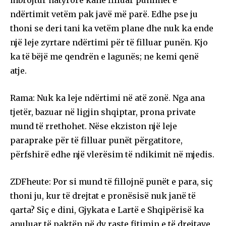
mbrojtur natyrore kanë filluar punimet e
ndërtimit vetëm pak javë më parë. Edhe pse ju
thoni se deri tani ka vetëm plane dhe nuk ka ende
një leje zyrtare ndërtimi për të filluar punën. Kjo
ka të bëjë me qendrën e lagunës; ne kemi qenë
atje.
Rama: Nuk ka leje ndërtimi në atë zonë. Nga ana
tjetër, bazuar në ligjin shqiptar, prona private
mund të rrethohet. Nëse ekziston një leje
paraprake për të filluar punët përgatitore,
përfshirë edhe një vlerësim të ndikimit në mjedis.
ZDFheute: Por si mund të fillojnë punët e para, siç
thoni ju, kur të drejtat e pronësisë nuk janë të
qarta? Siç e dini, Gjykata e Lartë e Shqipërisë ka
anuluar të paktën në dy raste fitimin e të drejtave