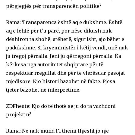
përgjegjës për transparencën politike?
Rama: Transparenca është aq e dukshme. Është
aq e lehtë për t’u parë, por nëse dikush nuk
dëshiron ta shohë, atëherë, sigurisht, ajo bëhet e
padukshme. Si kryeministër i këtij vendi, unë nuk
ju tregoj përralla. Jeni ju që tregoni përralla. Ka
kërkesa nga autoritetet shqiptare për të
respektuar rregullat dhe për të vlerësuar pasojat
mjedisore. Kjo histori bazohet në fakte. Pjesa
tjetër bazohet në interpretime.
ZDFheute: Kjo do të thotë se ju do ta vazhdoni
projektin?
Rama: Ne nuk mund t’i themi thjesht jo një