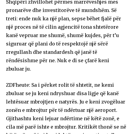
Shqipëri zhvillohet përmes marrëveshjes mes
pronarëve dhe investitorëve të mundshëm. Së
treti: ende nuk ka një plan, sepse bëhet fjalë për
një proces në të cilin agjencitë tona shtetërore
kanë vepruar me shumë, shumë kujdes, për t’u
siguruar që plani do të respektojë një sërë
rregullash dhe standardesh që janë të
rëndësishme për ne. Nuk e di se çfarë keni
zbuluar ju.
ZDFheute: Sa i përket rolit të shtetit, ne kemi
zbuluar se ju keni ndryshuar disa ligje që kanë
lehtësuar mbrojtjen e natyrës. Ju e keni zvogëluar
zonën e mbrojtur për të ndërtuar një aeroport.
Gjithashtu keni lejuar ndërtime në këtë zonë, e
cila më parë ishte e mbrojtur. Kritikët thonë se në