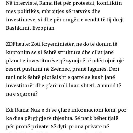
Në intervistë, Rama flet për protestat, konfliktin
mes politikës, mbrojtjes së natyrës dhe
investimeve, si dhe për rrugën e vendit të tij drejt
Bashkimit Evropian.
ZDFheute: Zoti kryeministër, ne do të donim të
kuptonim se si është struktura dhe cilat janë
planet e investitorëve që synojnë të ndërtojnë një
resort pushimi në Zvërnec, pranë lagunës. Deri
tani nuk është plotësisht e qartë se kush janë
investitorët dhe çfarë roli luan shteti. A mund të
na e sqaroni?
Edi Rama: Nuk e di se çfarë informacioni keni, por
ka disa përgjigje të thjeshta. Së pari: bëhet fjalë
për pronë private. Së dyti: prona private në