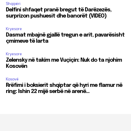
Shqipëri
Delfini shfaqet pranë bregut të Darëzezës,
surprizon pushuesit dhe banorët (VIDEO)
Kryesore
Dasmat mbajnë gjallë tregun e arit, pavarësisht
çmimeve të larta
Kryesore
Zelensky në takim me Vuçiçin: Nuk do ta njohim
Kosovën
Kosovë
Rrëfimi i boksierit shqiptar që hyri me flamur në
ring: Ishin 22 mijë serbë në arenë…