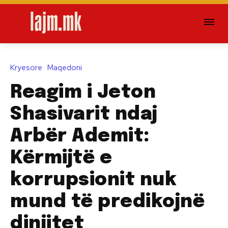
Kryesore
Maqedoni
Reagim i Jeton
Shasivarit ndaj
Arbër Ademit:
Kërmijtë e
korrupsionit nuk
mund të predikojnë
dinjitet