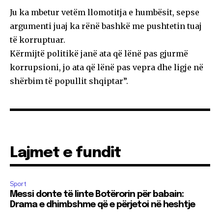
Ju ka mbetur vetëm llomotitja e humbësit, sepse
argumenti juaj ka rënë bashkë me pushtetin tuaj
të korruptuar.
Kërmijtë politikë janë ata që lënë pas gjurmë
korrupsioni, jo ata që lënë pas vepra dhe ligje në
shërbim të popullit shqiptar”.
Lajmet e fundit
Sport
Messi donte të linte Botërorin për babain:
Drama e dhimbshme që e përjetoi në heshtje