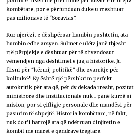
politik e nisën me premtime për ideale e të drejta
kombëtare, por e përfunduan duke u rreshtuar
pas milionave të “Soravias”.
Kur njerëzit e dëshpëruar humbin pushtetin, ata
humbin edhe arsyen. Sulmet e ulëta janë thjesht
një përpjekje e dështuar për të zhvendosur
vëmendjen nga dështimet e juaja historike. Ju
flisni për “kërmij politikë” dhe zvarritje për
kolltukë?! Ky është një përshkrim perfekt
autokritik për ata që, për dy dekada rresht, pozitat
ministrore dhe institucionale nuk i panë kurrë si
mision, por si çifligje personale dhe mundësi për
pasurim të shpejtë. Historia kombëtare, në fakt,
nuk do t’i harrojë ata që ndërruan dinjitetin e
kombit me muret e qendrave tregtare.