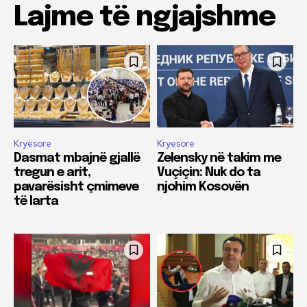
Lajme të ngjajshme
Kryesore
Kryesore
Dasmat mbajnë gjallë
Zelensky në takim me
tregun e arit,
Vuçiçin: Nuk do ta
pavarësisht çmimeve
njohim Kosovën
të larta