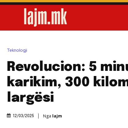
Teknologji
Revolucion: 5 min
karikim, 300 kilo
largësi
Nga
lajm
12/03/2025