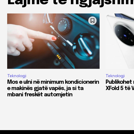
Lajme të ngjajsh
Teknologji
Teknologji
Mos e ulni në minimum kondicionerin
Publikohet 
e makinës gjatë vapës, ja si ta
XFold 5 të 
mbani freskët automjetin