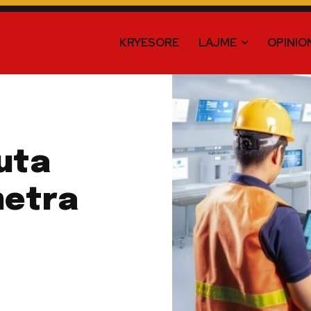
KRYESORE
LAJME
OPINIO
uta
metra