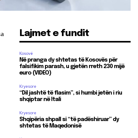
Lajmet e fundit
sa
Kosovë
Në pranga dy shtetas të Kosovës për
falsifikim parash, u gjetën rreth 230 mijë
euro (VIDEO)
Kryesore
“Dil jashtë të flasim”, si humbi jetën i riu
shqiptar në Itali
Kryesore
Shqipëria shpall si “të padëshiruar” dy
shtetas të Maqedonisë