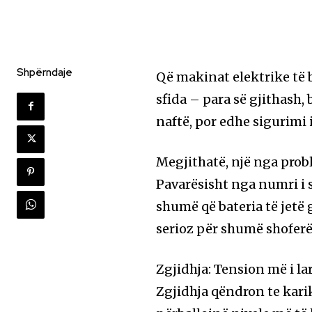
Shpërndaje
Që makinat elektrike të
sfida – para së gjithash,
naftë, por edhe sigurimi
Megjithatë, një nga pro
Pavarësisht nga numri i 
shumë që bateria të jetë 
serioz për shumë shoferë
Zgjidhja: Tension më i la
Zgjidhja qëndron te kar