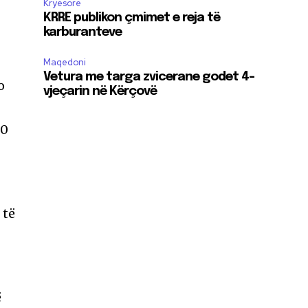
Kryesore
KRRE publikon çmimet e reja të
karburanteve
Maqedoni
Vetura me targa zvicerane godet 4-
o
vjeçarin në Kërçovë
00
 të
ë