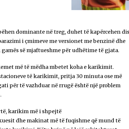
 bëhen dominante në treg, duhet të kapërcehen di
 barazimi i çmimeve me versionet me benzinë ​​dhe
 i gamës së mjaftueshme për udhëtime të gjata.
blemet më të mëdha mbetet koha e karikimit.
stacioneve të karikimit, pritja 30 minuta ose më
gati për të vazhduar në rrugë është një problem
.
rtë, karikim më i shpejtë
ikuesit dhe makinat më të fuqishme që mund të