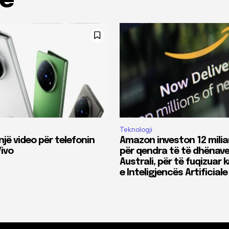
me
Teknologji
një video për telefonin
Amazon investon 12 milia
Vivo
për qendra të të dhënave
Australi, për të fuqizuar
e Inteligjencës Artificiale