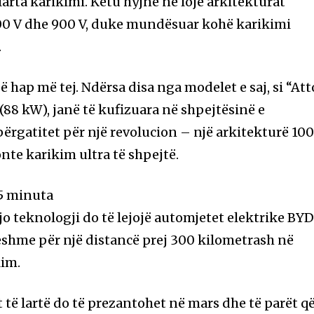
larta karikimi. Këtu hyjnë në lojë arkitekturat
800 V dhe 900 V, duke mundësuar kohë karikimi
.
 hap më tej. Ndërsa disa nga modelet e saj, si “Att
(88 kW), janë të kufizuara në shpejtësinë e
ërgatitet për një revolucion – një arkitekturë 10
onte karikim ultra të shpejtë.
5 minuta
o teknologji do të lejojë automjetet elektrike BYD
ueshme për një distancë prej 300 kilometrash në
kim.
t të lartë do të prezantohet në mars dhe të parët q