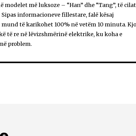
enë modelet më luksoze – “Han” dhe “Tang”, të cila
Sipas informacioneve fillestare, falë kësaj
të mund të karikohet 100% në vetëm 10 minuta. Kj
ë të re në lëvizshmërinë elektrike, ku koha e
 më problem.