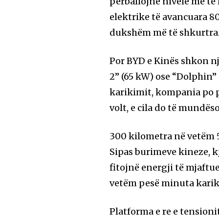
përballojnë nivele më të 
elektrike të avancuara 
dukshëm më të shkurtra
Por BYD e Kinës shkon një
2” (65 kW) ose “Dolphin” 
karikimit, kompania po p
volt, e cila do të mundës
300 kilometra në vetëm 
Sipas burimeve kineze, kj
fitojnë energji të mjaft
vetëm pesë minuta kari
Platforma e re e tensioni