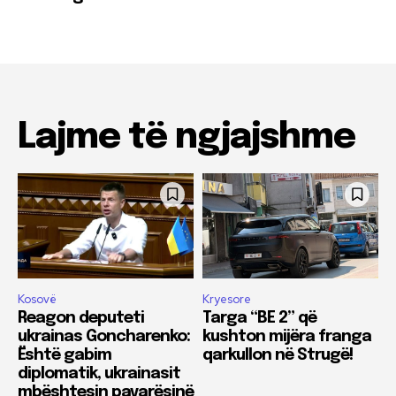
Lajme të ngjajshme
Kosovë
Kryesore
Reagon deputeti
Targa “BE 2” që
ukrainas Goncharenko:
kushton mijëra franga
Është gabim
qarkullon në Strugë!
diplomatik, ukrainasit
mbështesin pavarësinë