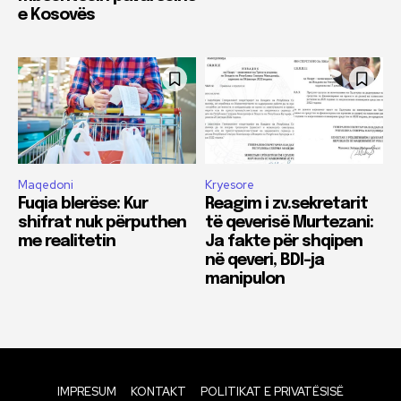
e Kosovës
Maqedoni
Kryesore
Fuqia blerëse: Kur
Reagim i zv.sekretarit
shifrat nuk përputhen
të qeverisë Murtezani:
me realitetin
Ja fakte për shqipen
në qeveri, BDI-ja
manipulon
IMPRESUM
KONTAKT
POLITIKAT E PRIVATËSISË