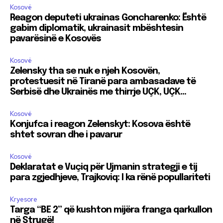
Kosovë
Reagon deputeti ukrainas Goncharenko: Është
gabim diplomatik, ukrainasit mbështesin
pavarësinë e Kosovës
Kosovë
Zelensky tha se nuk e njeh Kosovën,
protestuesit në Tiranë para ambasadave të
Serbisë dhe Ukrainës me thirrje UÇK, UÇK…
Kosovë
Konjufca i reagon Zelenskyt: Kosova është
shtet sovran dhe i pavarur
Kosovë
Deklaratat e Vuçiq për Ujmanin strategji e tij
para zgjedhjeve, Trajkoviq: I ka rënë popullariteti
Kryesore
Targa “BE 2” që kushton mijëra franga qarkullon
në Strugë!