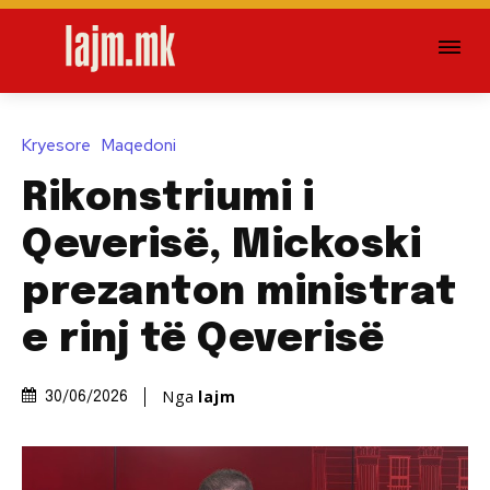
Kryesore
Maqedoni
Rikonstriumi i
Qeverisë, Mickoski
prezanton ministrat
e rinj të Qeverisë
Nga
lajm
30/06/2026