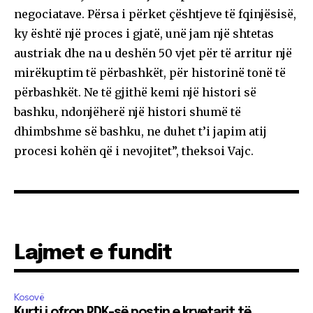
negociatave. Përsa i përket çështjeve të fqinjësisë,
ky është një proces i gjatë, unë jam një shtetas
austriak dhe na u deshën 50 vjet për të arritur një
mirëkuptim të përbashkët, për historinë tonë të
përbashkët. Ne të gjithë kemi një histori së
bashku, ndonjëherë një histori shumë të
dhimbshme së bashku, ne duhet t’i japim atij
procesi kohën që i nevojitet”, theksoi Vajc.
Lajmet e fundit
Kosovë
Kurti i ofron PDK-së postin e kryetarit të