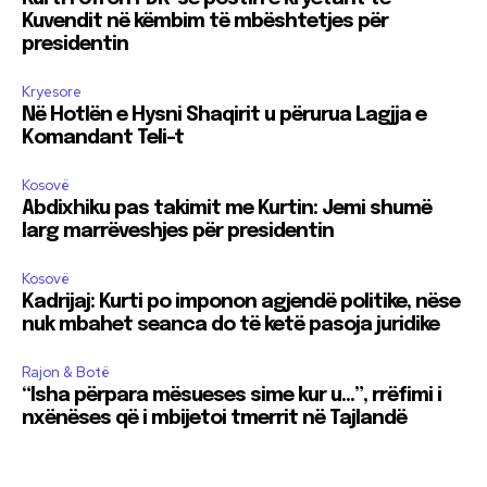
Kuvendit në këmbim të mbështetjes për
presidentin
Kryesore
Në Hotlën e Hysni Shaqirit u përurua Lagjja e
Komandant Teli-t
Kosovë
Abdixhiku pas takimit me Kurtin: Jemi shumë
larg marrëveshjes për presidentin
Kosovë
Kadrijaj: Kurti po imponon agjendë politike, nëse
nuk mbahet seanca do të ketë pasoja juridike
Rajon & Botë
“Isha përpara mësueses sime kur u…”, rrëfimi i
nxënëses që i mbijetoi tmerrit në Tajlandë