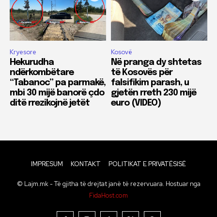
Kryesore
Kosovë
Hekurudha
Në pranga dy shtetas
ndërkombëtare
të Kosovës për
“Tabanoc” pa parmakë,
falsifikim parash, u
mbi 30 mijë banorë çdo
gjetën rreth 230 mijë
ditë rrezikojnë jetët
euro (VIDEO)
IMPRESUM
KONTAKT
POLITIKAT E PRIVATËSISË
© Lajm.mk - Të gjitha të drejtat janë të rezervuara. Hostuar nga
FidaHost.com