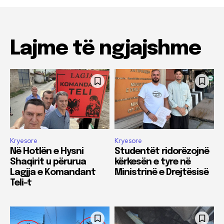
Lajme të ngjajshme
Kryesore
Kryesore
Në Hotlën e Hysni
Studentët ridorëzojnë
Shaqirit u përurua
kërkesën e tyre në
Lagjja e Komandant
Ministrinë e Drejtësisë
Teli-t