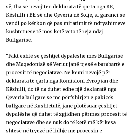
së, tha se nevojiten deklarata të qarta nga KE,
Këshilli i BE-së dhe Qeveria në Sofje, si garanci se
vendi po kërkon që pas miratimit të ndryshimeve
kushtetuese të mos ketë veto të reja ndaj
Bullgarisë.
“Fakt është se çështjet dypalëshe mes Bullgarisë
dhe Maqedonisë së Veriut janë pjesë e barabartë e
procesit të negociatave. Ne kemi nevojë për
deklarata të qarta nga Komisioni Evropian dhe
Këshilli, do të na duhet edhe një deklaratë nga
Qeveria bullgare se me përfshirjen e pakicës
bullgare në Kushtetutë, janë plotësuar çështjet
dypalëshe që duhet të zgjidhen përmes procesit të
negociatave dhe se nuk do të ketë më kërkesa
shtesë në tryezë në lidhje me procesin e