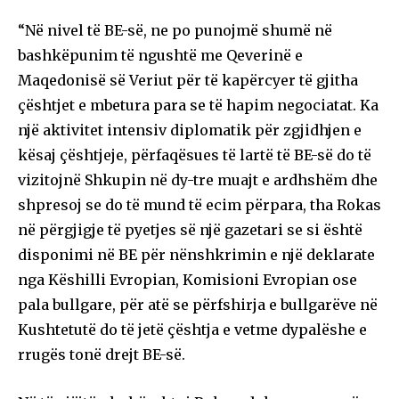
“Në nivel të BE-së, ne po punojmë shumë në
bashkëpunim të ngushtë me Qeverinë e
Maqedonisë së Veriut për të kapërcyer të gjitha
çështjet e mbetura para se të hapim negociatat. Ka
një aktivitet intensiv diplomatik për zgjidhjen e
kësaj çështjeje, përfaqësues të lartë të BE-së do të
vizitojnë Shkupin në dy-tre muajt e ardhshëm dhe
shpresoj se do të mund të ecim përpara, tha Rokas
në përgjigje të pyetjes së një gazetari se si është
disponimi në BE për nënshkrimin e një deklarate
nga Këshilli Evropian, Komisioni Evropian ose
pala bullgare, për atë se përfshirja e bullgarëve në
Kushtetutë do të jetë çështja e vetme dypalëshe e
rrugës tonë drejt BE-së.