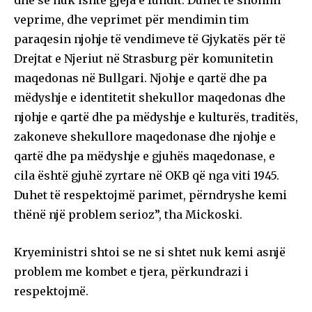
dhe se nuk ishte gjëja e fundit. Duhet të shohim
veprime, dhe veprimet për mendimin tim
paraqesin njohje të vendimeve të Gjykatës për të
Drejtat e Njeriut në Strasburg për komunitetin
maqedonas në Bullgari. Njohje e qartë dhe pa
mëdyshje e identitetit shekullor maqedonas dhe
njohje e qartë dhe pa mëdyshje e kulturës, traditës,
zakoneve shekullore maqedonase dhe njohje e
qartë dhe pa mëdyshje e gjuhës maqedonase, e
cila është gjuhë zyrtare në OKB që nga viti 1945.
Duhet të respektojmë parimet, përndryshe kemi
thënë një problem serioz”, tha Mickoski.
Kryeministri shtoi se ne si shtet nuk kemi asnjë
problem me kombet e tjera, përkundrazi i
respektojmë.