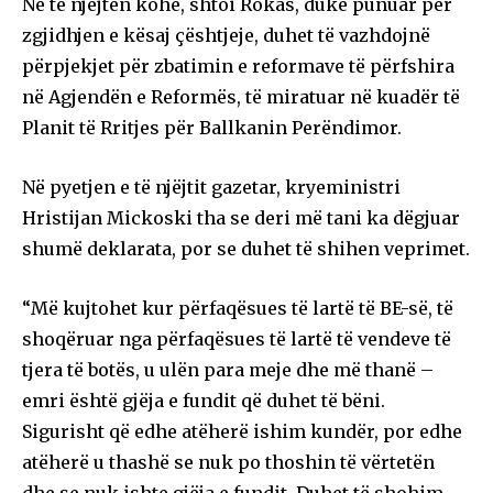
Në të njëjtën kohë, shtoi Rokas, duke punuar për
zgjidhjen e kësaj çështjeje, duhet të vazhdojnë
përpjekjet për zbatimin e reformave të përfshira
në Agjendën e Reformës, të miratuar në kuadër të
Planit të Rritjes për Ballkanin Perëndimor.
Në pyetjen e të njëjtit gazetar, kryeministri
Hristijan Mickoski tha se deri më tani ka dëgjuar
shumë deklarata, por se duhet të shihen veprimet.
“Më kujtohet kur përfaqësues të lartë të BE-së, të
shoqëruar nga përfaqësues të lartë të vendeve të
tjera të botës, u ulën para meje dhe më thanë –
emri është gjëja e fundit që duhet të bëni.
Sigurisht që edhe atëherë ishim kundër, por edhe
atëherë u thashë se nuk po thoshin të vërtetën