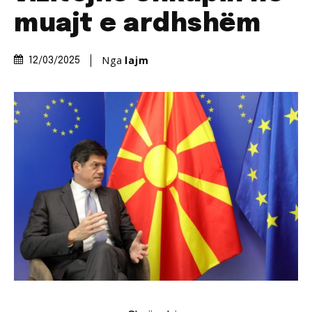
muajt e ardhshëm
Nga
lajm
12/03/2025