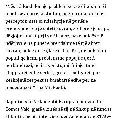
“Nëse dikush ka një problem sepse dikush më i
madh se ai po e këshillon, ndërsa dikush këtë e
percepton këtë si ndërhyrje në punët e
brendshme të një shteti sovran, atëherë ajo që po
dëgjojmë nga fqinji ynë lindor, nëse nuk është
ndërhyrje në punët e brendshme të një shteti
sovran, nuk e di se çfarë është. Pra, ne nuk jemi
popull që kemi problem me popujt e tjerë,
përkundrazi, ne i respektojmë fqinjët tanë,
shqiptarët edhe serbët, grekët, bullgarët, por
kërkojmë respekt të barabartë edhe për ne
maqedonasit”, tha Mickoski.
Raportuesi i Parlamentit Evropian për vendin,
Tomas Vajc, gjatë vizitës së tij në Shkup në fund të
shkurtit, në një intervistë për Agjenda 35 e RTMV-