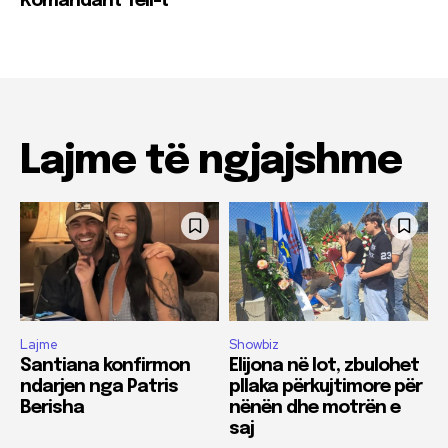
Komandant Teli-t
Lajme të ngjajshme
Lajme
Showbiz
Santiana konfirmon
Elijona në lot, zbulohet
ndarjen nga Patris
pllaka përkujtimore për
Berisha
nënën dhe motrën e
saj