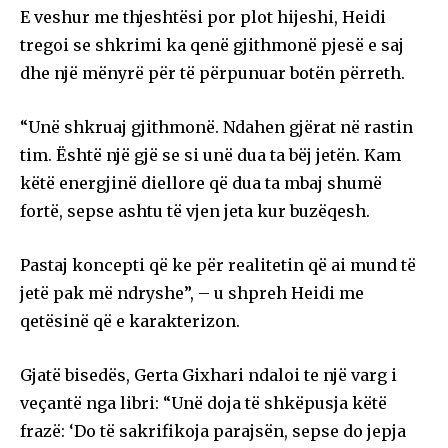
E veshur me thjeshtësi por plot hijeshi, Heidi
tregoi se shkrimi ka qenë gjithmonë pjesë e saj
dhe një mënyrë për të përpunuar botën përreth.
“Unë shkruaj gjithmonë. Ndahen gjërat në rastin
tim. Është një gjë se si unë dua ta bëj jetën. Kam
këtë energjinë diellore që dua ta mbaj shumë
fortë, sepse ashtu të vjen jeta kur buzëqesh.
Pastaj koncepti që ke për realitetin që ai mund të
jetë pak më ndryshe”, – u shpreh Heidi me
qetësinë që e karakterizon.
Gjatë bisedës, Gerta Gixhari ndaloi te një varg i
veçantë nga libri: “Unë doja të shkëpusja këtë
frazë: ‘Do të sakrifikoja parajsën, sepse do jepja