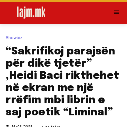
Showbiz
“Sakrifikoj parajsën
për dikë tjetër”
,Heidi Baci rikthehet
në ekran me një
rrëfim mbi librin e
saj poetik “Liminal”