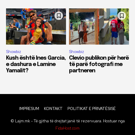
Showbiz
Showbiz
Kush është Ines Garcia,
Clevio publikon për herë
e dashura e Lamine
të parë fotografi me
Yamalit?
partneren
IMPRESUM
KONTAKT
POLITIKAT E PRIVATËSISË
© Lajm.mk - Të gjitha të drejtat janë të rezervuara. Hostuar nga
FidaHost.com