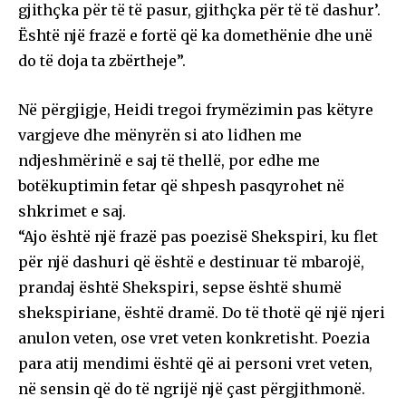
gjithçka për të të pasur, gjithçka për të të dashur’.
Është një frazë e fortë që ka domethënie dhe unë
do të doja ta zbërtheje”.
Në përgjigje, Heidi tregoi frymëzimin pas këtyre
vargjeve dhe mënyrën si ato lidhen me
ndjeshmërinë e saj të thellë, por edhe me
botëkuptimin fetar që shpesh pasqyrohet në
shkrimet e saj.
“Ajo është një frazë pas poezisë Shekspiri, ku flet
për një dashuri që është e destinuar të mbarojë,
prandaj është Shekspiri, sepse është shumë
shekspiriane, është dramë. Do të thotë që një njeri
anulon veten, ose vret veten konkretisht. Poezia
para atij mendimi është që ai personi vret veten,
në sensin që do të ngrijë një çast përgjithmonë.