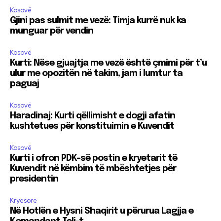
Kosovë
Gjini pas sulmit me vezë: Timja kurrë nuk ka
munguar për vendin
Kosovë
Kurti: Nëse gjuajtja me vezë është çmimi për t’u
ulur me opozitën në takim, jam i lumtur ta
paguaj
Kosovë
Haradinaj: Kurti qëllimisht e dogji afatin
kushtetues për konstituimin e Kuvendit
Kosovë
Kurti i ofron PDK-së postin e kryetarit të
Kuvendit në këmbim të mbështetjes për
presidentin
Kryesore
Në Hotlën e Hysni Shaqirit u përurua Lagjja e