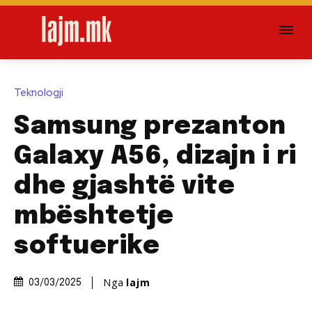
Teknologji
Samsung prezanton
Galaxy A56, dizajn i ri
dhe gjashtë vite
mbështetje
softuerike
Nga
lajm
03/03/2025