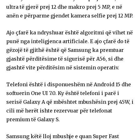
ultra të gjerë prej 12 dhe makro prej 5 MP, e në
anën e përparme gjendet kamera selfie prej 12 MP.
Ajo çfarë ka ndryshuar është algoritmi që vihet në
punë nga inteligjenca artificiale. E ajo çfarë do të
gëzojë të gjithë është që Samsung ka premtuar
gjashtë përditësime të sigurisë për A56, si dhe
gjashtë vite përditësim në sistemin operativ.
Telefoni është i disponueshëm në Android 15 dhe
softuerin One UI 7.0. Ky është telefoni i parë i
serisë Galaxy A që mbështet mbushësin prej 45W, i
cili më herët ishte rezervuar për telefonat
premium të Galaxy S.
Samsung këtë lloj mbushje e quan Super Fast