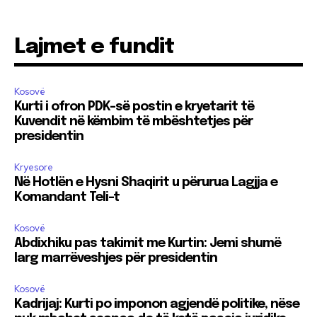
Lajmet e fundit
Kosovë
Kurti i ofron PDK-së postin e kryetarit të
Kuvendit në këmbim të mbështetjes për
presidentin
Kryesore
Në Hotlën e Hysni Shaqirit u përurua Lagjja e
Komandant Teli-t
Kosovë
Abdixhiku pas takimit me Kurtin: Jemi shumë
larg marrëveshjes për presidentin
Kosovë
Kadrijaj: Kurti po imponon agjendë politike, nëse