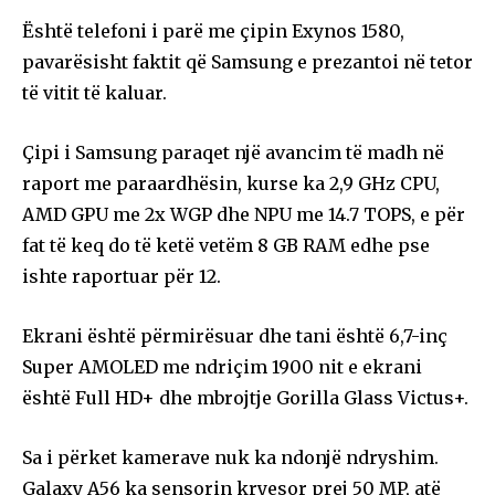
Është telefoni i parë me çipin Exynos 1580,
pavarësisht faktit që Samsung e prezantoi në tetor
të vitit të kaluar.
Çipi i Samsung paraqet një avancim të madh në
raport me paraardhësin, kurse ka 2,9 GHz CPU,
AMD GPU me 2x WGP dhe NPU me 14.7 TOPS, e për
fat të keq do të ketë vetëm 8 GB RAM edhe pse
ishte raportuar për 12.
Ekrani është përmirësuar dhe tani është 6,7-inç
Super AMOLED me ndriçim 1900 nit e ekrani
është Full HD+ dhe mbrojtje Gorilla Glass Victus+.
Sa i përket kamerave nuk ka ndonjë ndryshim.
Galaxy A56 ka sensorin kryesor prej 50 MP, atë