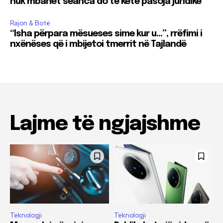
nuk mbahet seanca do të ketë pasoja juridike
Rajon & Botë
“Isha përpara mësueses sime kur u…”, rrëfimi i
nxënëses që i mbijetoi tmerrit në Tajlandë
Lajme të ngjajshme
Teknologji
Teknologji