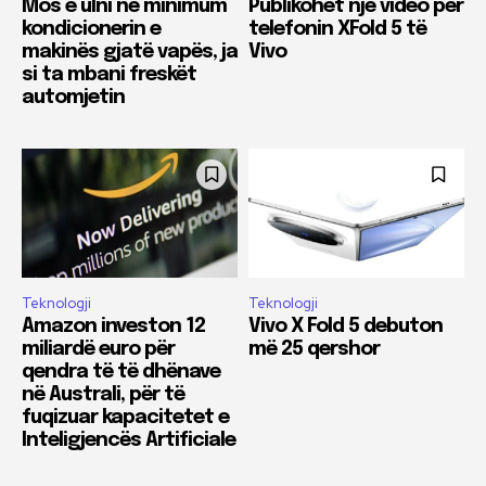
Mos e ulni në minimum
Publikohet një video për
kondicionerin e
telefonin XFold 5 të
makinës gjatë vapës, ja
Vivo
si ta mbani freskët
automjetin
Teknologji
Teknologji
Amazon investon 12
Vivo X Fold 5 debuton
miliardë euro për
më 25 qershor
qendra të të dhënave
në Australi, për të
fuqizuar kapacitetet e
Inteligjencës Artificiale