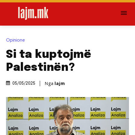
Opinione
Si ta kuptojmë
Palestinën?
Nga
lajm
05/05/2025