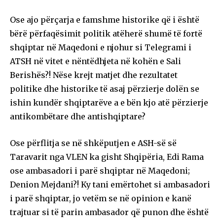
Ose ajo përçarja e famshme historike që i është
bërë përfaqësimit politik atëherë shumë të fortë
shqiptar në Maqedoni e njohur si Telegrami i
ATSH në vitet e nëntëdhjeta në kohën e Sali
Berishës?! Nëse krejt matjet dhe rezultatet
politike dhe historike të asaj përzierje dolën se
ishin kundër shqiptarëve a e bën kjo atë përzierje
antikombëtare dhe antishqiptare?
Ose përflitja se në shkëputjen e ASH-së së
Taravarit nga VLEN ka gisht Shqipëria, Edi Rama
ose ambasadori i parë shqiptar në Maqedoni;
Denion Mejdani?! Ky tani emërtohet si ambasadori
i parë shqiptar, jo vetëm se në opinion e kanë
trajtuar si të parin ambasador që punon dhe është