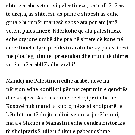
shtete arabe vetëm si palestinezë, pa ju dhënë as
të drejta, as shtetësi, as punë e shpesh as edhe
grua e burr për martesë sepse ata për ato janë
vetëm palestinezë. Ndërkohë që ata palestinezë
edhe aty janë arabë dhe pra në shtete që kanë në
emërtimet e tyre prefiksin arab dhe ky palestinezi
me plot legjitimitet pretendon dhe mund të thirret
vetëm në arabllëk dhe arabi?!
Mandej me Palestinën edhe arabët neve na
përgjan edhe konflikti për perceptimin e qendrës
dhe skajeve. Ashtu shumë në Shqipëri dhe në
Kosovë nuk mund ta kuptojnë se si shqiptarët e
këtuhit me të drejtë e dinë veten se janë brumi,
maja e Shkupi e Manastiri edhe qendra historike
të shqiptarisë. Bile u duket e pabesueshme