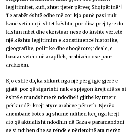
legjitimitet, kufi, shtet tjetër përveç Shqipërinë?!
Te arabët është edhe më zor kjo punë pasi nuk
kanë vetëm një shtet kështu, por disa prej tyre do
kishin mbet dhe ekzistuar nëse do kishte vërtetë
një kështu legjitimim e konstituencë historike,
gjeografike, politike dhe shoqërore; ideale, e
bazuar vetëm në arapllëk, arabizëm ose pan-
arabizëm.
Kjo është diçka shkurt nga një përgjigje gjerë e
gjatë, por që sigurisht nuk e spjegon krejt atë se si
është e mundshme të ndodhë i gjithë ky tmerr
përkundër krejt atyre arabëve përreth. Njerëz
anembanë botës aq shumë ndihen keq nga krejt
ato që aktualisht ndodhin në Gaza e paramendoni
se si ndihen dhe sa rëndë e përjetojnë ata njerëz