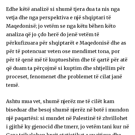
Edhe këtë analizë si shumë tjera dua ta nis nga
vetja dhe nga perspektiva e një shqiptari të
Maqedonisë; jo vetëm se nga këtu bëhen këto
analiza që jo çdo herë do jenë vetëm të
përkufizuara për shqiptarët e Maqedonisë dhe as
për të potencuar veten ose mendimet tona, por
për të qenë më të kuptueshëm dhe të qartë për atë
që duam ta përçojmë si kuptim dhe shtjellim për
proceset, fenomenet dhe problemet të cilat janë
temë.
Ashtu mua vet, shumë njerëz me të cilët kam
biseduar dhe besoj shumë njerëz në botë i mundon
një paqartësi: si mundet në Palestinë të zhvillohet
i gjithë ky gjenocid dhe tmerr, jo vetëm tani kur në