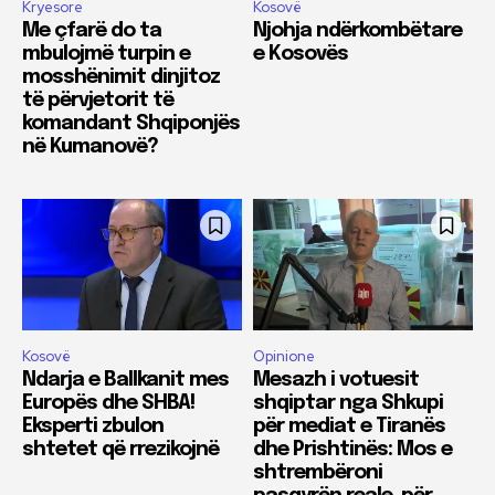
Kryesore
Kosovë
Me çfarë do ta
Njohja ndërkombëtare
mbulojmë turpin e
e Kosovës
mosshënimit dinjitoz
të përvjetorit të
komandant Shqiponjës
në Kumanovë?
Kosovë
Opinione
Ndarja e Ballkanit mes
Mesazh i votuesit
Europës dhe SHBA!
shqiptar nga Shkupi
Eksperti zbulon
për mediat e Tiranës
shtetet që rrezikojnë
dhe Prishtinës: Mos e
shtrembëroni