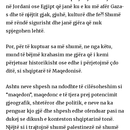
në Jordani ose Egjipt që janë ku e ku më afër Gaza-
s dhe të njëjtit gjak, gjuhë, kulturë dhe fe?! Shumë
më rëndë sigurisht dhe janë gjëra që nuk
spjegohen lehtë.
Por, për të kuptuar sa më shumë, ne nga këtu,
mund të bëjmë krahasim me gjëra që i kemi
përjetuar historikisht ose edhe i përjetojmë çdo
ditë, si shqiptarë të Maqedonisë.
Ashtu neve shpesh na ndodhte të cilësoheshim si
“maqedon”, maqedonc e të tjera prej potencimit
gjeografik, shtetëror dhe politik, e neve na ka
penguar kjo gjë dhe shpesh edhe ofenduar pasi na
dukej se dikush e konteston shqiptarinë tonë.
Njëjtë si i trajtojnë shumë palestinezë në shumë