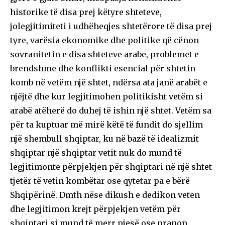
historike të disa prej këtyre shteteve,
jolegjitimiteti i udhëheqjes shtetërore të disa prej
tyre, varësia ekonomike dhe politike që cënon
sovranitetin e disa shteteve arabe, problemet e
brendshme dhe konflikti esencial për shtetin
komb në vetëm një shtet, ndërsa ata janë arabët e
njëjtë dhe kur legjitimohen politikisht vetëm si
arabë atëherë do duhej të ishin një shtet. Vetëm sa
për ta kuptuar më mirë këtë të fundit do sjellim
një shembull shqiptar, ku në bazë të idealizmit
shqiptar një shqiptar vetit nuk do mund të
legjitimonte përpjekjen për shqiptari në një shtet
tjetër të vetin kombëtar ose qytetar pa e bërë
Shqipërinë. Dmth nëse dikush e dedikon veten
dhe legjitimon krejt përpjekjen vetëm për
shqiptari si mund të merr pjesë ose pranon