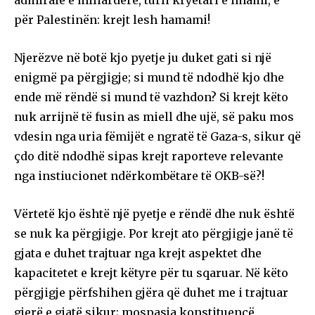
admiralë e miliarderë, turli kryetari e imami, e
për Palestinën: krejt lesh hamami!
Njerëzve në botë kjo pyetje ju duket gati si një
enigmë pa përgjigje; si mund të ndodhë kjo dhe
ende më rëndë si mund të vazhdon? Si krejt këto
nuk arrijnë të fusin as miell dhe ujë, së paku mos
vdesin nga uria fëmijët e ngratë të Gaza-s, sikur që
çdo ditë ndodhë sipas krejt raporteve relevante
nga instiucionet ndërkombëtare të OKB-së?!
Vërtetë kjo është një pyetje e rëndë dhe nuk është
se nuk ka përgjigje. Por krejt ato përgjigje janë të
gjata e duhet trajtuar nga krejt aspektet dhe
kapacitetet e krejt këtyre për tu sqaruar. Në këto
përgjigje përfshihen gjëra që duhet me i trajtuar
gjerë e gjatë sikur; mospasja konstituencë