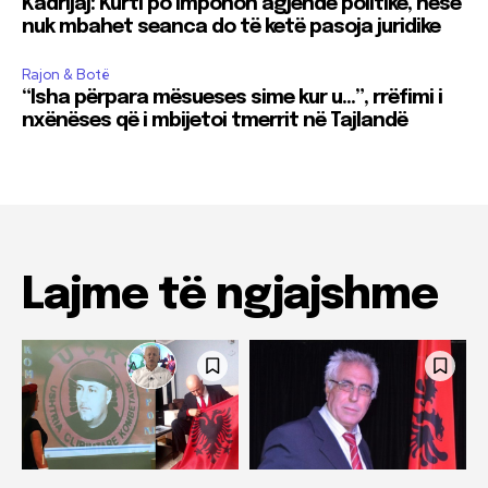
Kadrijaj: Kurti po imponon agjendë politike, nëse
nuk mbahet seanca do të ketë pasoja juridike
Rajon & Botë
“Isha përpara mësueses sime kur u…”, rrëfimi i
nxënëses që i mbijetoi tmerrit në Tajlandë
Lajme të ngjajshme