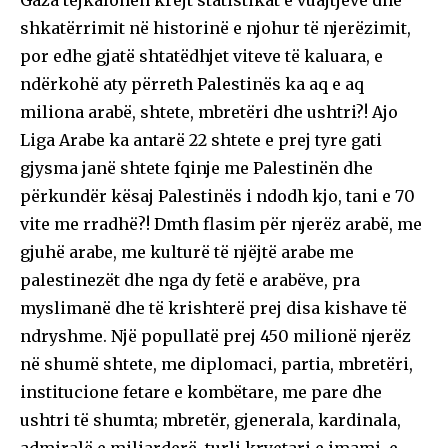
Gaza tejkalohen krejt statistikat e vuajtjeve dhe
shkatërrimit në historinë e njohur të njerëzimit,
por edhe gjatë shtatëdhjet viteve të kaluara, e
ndërkohë aty përreth Palestinës ka aq e aq
miliona arabë, shtete, mbretëri dhe ushtri?! Ajo
Liga Arabe ka antarë 22 shtete e prej tyre gati
gjysma janë shtete fqinje me Palestinën dhe
përkundër kësaj Palestinës i ndodh kjo, tani e 70
vite me rradhë?! Dmth flasim për njerëz arabë, me
gjuhë arabe, me kulturë të njëjtë arabe me
palestinezët dhe nga dy fetë e arabëve, pra
myslimanë dhe të krishterë prej disa kishave të
ndryshme. Një popullatë prej 450 milionë njerëz
në shumë shtete, me diplomaci, partia, mbretëri,
institucione fetare e kombëtare, me pare dhe
ushtri të shumta; mbretër, gjenerala, kardinala,