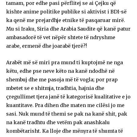
tamam, por edhe pasi përflitej se ai Çejku që
kishte anime politike publike si aktivist i BDI-së
ka qenë me prejardhje etnike të pasqaruar mirë.
Mu si Iraku, Siria dhe Arabia Saudite që kanë patur
ambasadorë të vet nëpër shtete të ndryshme
arabe, ermenë dhe joarabë tjerë?!
Arabët më së miri pra mund ti kuptojmë ne nga
këtu, edhe pse neve këto na kanë ndodhë në
shembuj dhe me pasoja më të vogla; por prap
mbetet se e shitmja, tradhtia, hajnia dhe
çregullimet tjera janë të kategorisë kualitative e jo
kuantitave. Pra dihen dhe maten me cilësi jo me
sasi. Nuk mund të themi se pak na kanë shit, pak
na kanë tradhtu dhe vetëm pak anashkalu
kombëtarisht. Ka lloje dhe mënyra të shumta të