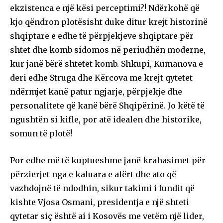
ekzistenca e një kësi perceptimi?! Ndërkohë që
kjo qëndron plotësisht duke ditur krejt historinë
shqiptare e edhe të përpjekjeve shqiptare për
shtet dhe komb sidomos në periudhën moderne,
kur janë bërë shtetet komb. Shkupi, Kumanova e
deri edhe Struga dhe Kërcova me krejt qytetet
ndërmjet kanë patur ngjarje, përpjekje dhe
personalitete që kanë bërë Shqipërinë. Jo këtë të
ngushtën si kifle, por atë idealen dhe historike,
somun të plotë!
Por edhe më të kuptueshme janë krahasimet për
përzierjet nga e kaluara e afërt dhe ato që
vazhdojnë të ndodhin, sikur takimi i fundit që
kishte Vjosa Osmani, presidentja e një shteti
qytetar siç është ai i Kosovës me vetëm një lider,