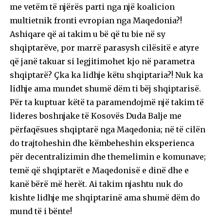
me vetëm të njërës parti nga një koalicion
multietnik fronti evropian nga Maqedonia?!
Ashiqare që ai takim u bë që tu bie në sy
shqiptarëve, por marrë parasysh cilësitë e atyre
që janë takuar si legjitimohet kjo në parametra
shqiptarë? Çka ka lidhje këtu shqiptaria?! Nuk ka
lidhje ama mundet shumë dëm ti bëj shqiptarisë.
Për ta kuptuar këtë ta paramendojmë një takim të
lideres boshnjake të Kosovës Duda Balje me
përfaqësues shqiptarë nga Maqedonia; në të cilën
do trajtoheshin dhe këmbeheshin eksperienca
për decentralizimin dhe themelimin e komunave;
temë që shqiptarët e Maqedonisë e dinë dhe e
kanë bërë më herët. Ai takim njashtu nuk do
kishte lidhje me shqiptarinë ama shumë dëm do
mund të i bënte!