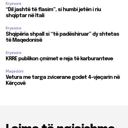
Kryesore
“Dil jashtë të flasim”, si humbi jetën i riu
shqiptar në Itali
Kryesore
Shqipëria shpall si “të padëshiruar” dy shtetas
të Maqedonisë
Kryesore
KRRE publikon çmimet e reja të karburanteve
Maqedoni
Vetura me targa zvicerane godet 4-vjeçarin në
Kërçovë