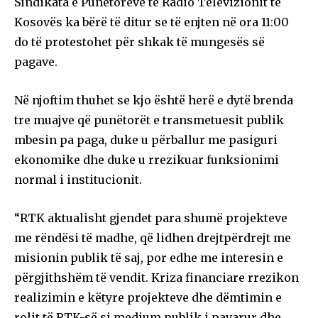
Sindikata e Punëtorëve të Radio Televizionit të
Kosovës ka bërë të ditur se të enjten në ora 11:00
do të protestohet për shkak të mungesës së
pagave.
Në njoftim thuhet se kjo është herë e dytë brenda
tre muajve që punëtorët e transmetuesit publik
mbesin pa paga, duke u përballur me pasiguri
ekonomike dhe duke u rrezikuar funksionimi
normal i institucionit.
“RTK aktualisht gjendet para shumë projekteve
me rëndësi të madhe, që lidhen drejtpërdrejt me
misionin publik të saj, por edhe me interesin e
përgjithshëm të vendit. Kriza financiare rrezikon
realizimin e këtyre projekteve dhe dëmtimin e
rolit të RTK-së si medium publik i pavarur dhe