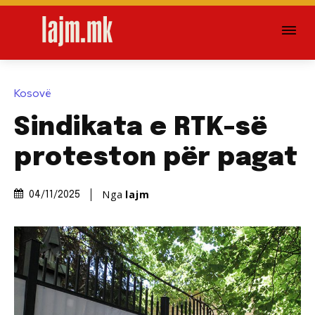
Kosovë
Sindikata e RTK-së
proteston për pagat
Nga
lajm
04/11/2025