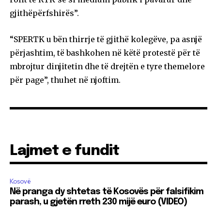
gjithëpërfshirës”.
“SPERTK u bën thirrje të gjithë kolegëve, pa asnjë
përjashtim, të bashkohen në këtë protestë për të
mbrojtur dinjitetin dhe të drejtën e tyre themelore
për page”, thuhet në njoftim.
Lajmet e fundit
Kosovë
Në pranga dy shtetas të Kosovës për falsifikim
parash, u gjetën rreth 230 mijë euro (VIDEO)