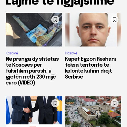
Lajme të ngjajshme
Kosovë
Kosovë
Në pranga dy shtetas
Kapet Egzon Reshani
të Kosovës për
teksa tentonte të
falsifikim parash, u
kalonte kufirin drejt
gjetën rreth 230 mijë
Serbisë
euro (VIDEO)