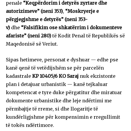
penale
“Keqpërdorim i detyrës zyrtare dhe
autorizimeve” (neni 353)
,
“Moskryerje e
përgjegjshme e detyrës” (neni 353-
v)
dhe
“Falsifikim ose shkatërrim i dokumenteve
afariste” (neni 280)
të Kodit Penal të Republikës së
Maqedonisë së Veriut.
Sipas hetimeve, personat e dyshuar — edhe pse
kanë qenë të vetëdijshëm se për parcelën
kadastrale
KP 10405/6 KO Saraj
nuk ekzistonte
plan i detajuar urbanistik — kanë tejkaluar
kompetencat e tyre duke përgatitur dhe miratuar
dokumente urbanistike dhe leje ndërtimi me
përmbajtje të rreme, si dhe llogaritje të
kundërligjshme për kompensimin e rregullimit
të tokës ndërtimore.