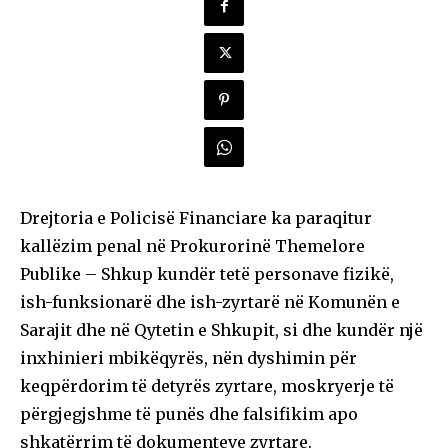
Drejtoria e Policisë Financiare ka paraqitur
kallëzim penal në Prokurorinë Themelore
Publike – Shkup kundër tetë personave fizikë,
ish-funksionarë dhe ish-zyrtarë në Komunën e
Sarajit dhe në Qytetin e Shkupit, si dhe kundër një
inxhinieri mbikëqyrës, nën dyshimin për
keqpërdorim të detyrës zyrtare, moskryerje të
përgjegjshme të punës dhe falsifikim apo
shkatërrim të dokumenteve zyrtare.