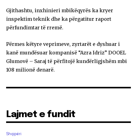
Gjithashtu, inxhinieri mbikëqyrës ka kryer
inspektim teknik dhe ka përgatitur raport
përfundimtar të rremë.
Përmes këtyre veprimeve, zyrtarët e dyshuar i
kanë mundësuar kompanisë “Azra Idriz” DOOEL
Glumovë – Saraj të përfitojë kundërligjshëm mbi
108 milionë denarë.
Lajmet e fundit
Shqipëri