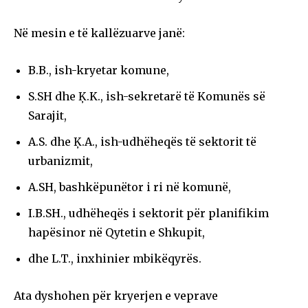
Në mesin e të kallëzuarve janë:
B.B., ish-kryetar komune,
S.SH dhe Ķ.K., ish-sekretarë të Komunës së
Sarajit,
A.S. dhe Ķ.A., ish-udhëheqës të sektorit të
urbanizmit,
A.SH, bashkëpunëtor i ri në komunë,
I.B.SH., udhëheqës i sektorit për planifikim
hapësinor në Qytetin e Shkupit,
dhe L.T., inxhinier mbikëqyrës.
Ata dyshohen për kryerjen e veprave