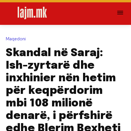
Maqedoni
Skandal në Saraj:
Ish-zyrtarë dhe
inxhinier nën hetim
për keqpërdorim
mbi 108 milionë
denarë, i përfshirë
edhe Blerim Bexheti