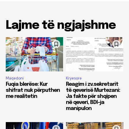
Lajme të ngjajshme
Maqedoni
Kryesore
Fuqia blerëse: Kur
Reagim i zv.sekretarit
shifrat nuk përputhen
të qeverisë Murtezani:
me realitetin
Ja fakte për shqipen
në qeveri, BDI-ja
manipulon