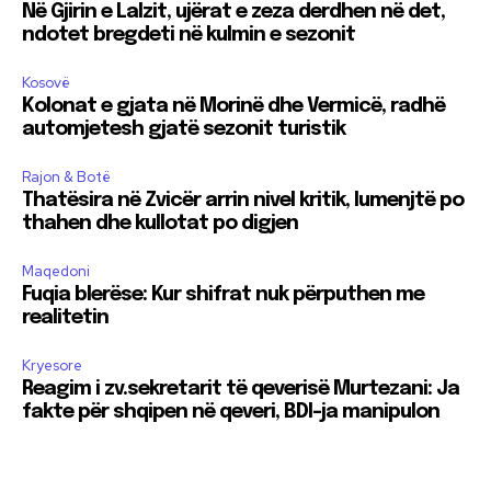
Në Gjirin e Lalzit, ujërat e zeza derdhen në det,
ndotet bregdeti në kulmin e sezonit
Kosovë
Kolonat e gjata në Morinë dhe Vermicë, radhë
automjetesh gjatë sezonit turistik
Rajon & Botë
Thatësira në Zvicër arrin nivel kritik, lumenjtë po
thahen dhe kullotat po digjen
Maqedoni
Fuqia blerëse: Kur shifrat nuk përputhen me
realitetin
Kryesore
Reagim i zv.sekretarit të qeverisë Murtezani: Ja
fakte për shqipen në qeveri, BDI-ja manipulon