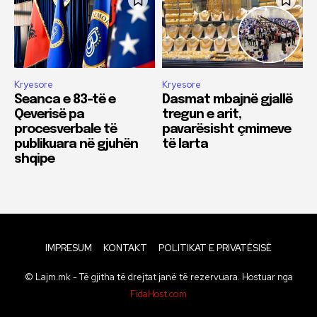
Kryesore
Kryesore
Seanca e 83-të e
Dasmat mbajnë gjallë
Qeverisë pa
tregun e arit,
procesverbale të
pavarësisht çmimeve
publikuara në gjuhën
të larta
shqipe
IMPRESUM
KONTAKT
POLITIKAT E PRIVATËSISË
© Lajm.mk - Të gjitha të drejtat janë të rezervuara. Hostuar nga
FidaHost.com