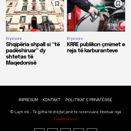
Kryesore
Kryesore
Shqipëria shpall si “të
KRRE publikon çmimet e
padëshiruar” dy
reja të karburanteve
shtetas të
Maqedonisë
IMPRESUM
KONTAKT
POLITIKAT E PRIVATËSISË
© Lajm.mk - Të gjitha të drejtat janë të rezervuara. Hostuar nga
FidaHost.com