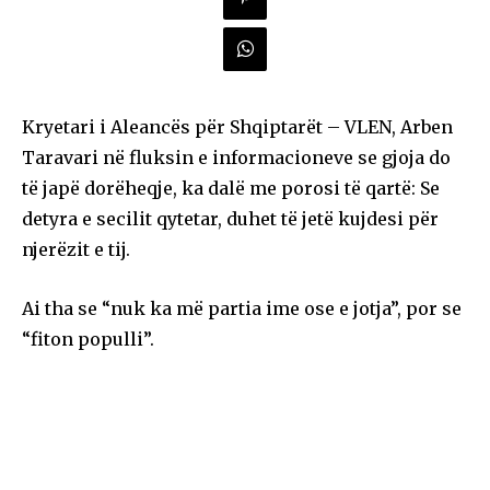
Kryetari i Aleancës për Shqiptarët – VLEN, Arben
Taravari në fluksin e informacioneve se gjoja do
të japë dorëheqje, ka dalë me porosi të qartë: Se
detyra e secilit qytetar, duhet të jetë kujdesi për
njerëzit e tij.
Ai tha se “nuk ka më partia ime ose e jotja”, por se
“fiton populli”.