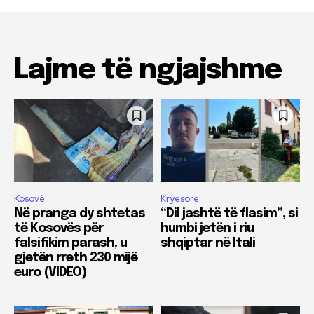
Lajme të ngjajshme
Kosovë
Kryesore
Në pranga dy shtetas
“Dil jashtë të flasim”, si
të Kosovës për
humbi jetën i riu
falsifikim parash, u
shqiptar në Itali
gjetën rreth 230 mijë
euro (VIDEO)