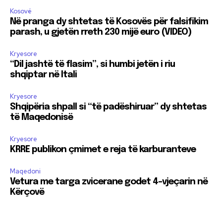
Kosovë
Në pranga dy shtetas të Kosovës për falsifikim
parash, u gjetën rreth 230 mijë euro (VIDEO)
Kryesore
“Dil jashtë të flasim”, si humbi jetën i riu
shqiptar në Itali
Kryesore
Shqipëria shpall si “të padëshiruar” dy shtetas
të Maqedonisë
Kryesore
KRRE publikon çmimet e reja të karburanteve
Maqedoni
Vetura me targa zvicerane godet 4-vjeçarin në
Kërçovë